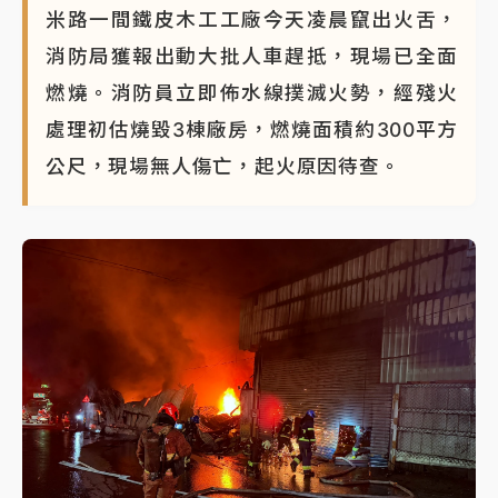
米路一間鐵皮木工工廠今天凌晨竄出火舌，
消防局獲報出動大批人車趕抵，現場已全面
燃燒。消防員立即佈水線撲滅火勢，經殘火
處理初估燒毀3棟廠房，燃燒面積約300平方
公尺，現場無人傷亡，起火原因待查。