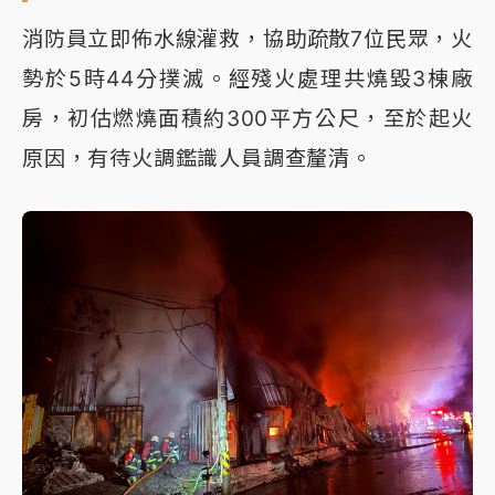
消防員立即佈水線灌救，協助疏散7位民眾，火
勢於5時44分撲滅。經殘火處理共燒毀3棟廠
房，初估燃燒面積約300平方公尺，至於起火
原因，有待火調鑑識人員調查釐清。