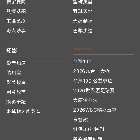
寰宇要聞
籃球風雲
熱搜話題
野球天地
東協萬象
大運動場
奇人妙事
巴黎奧運
知影
台灣100
影音頻道
2026九合一大選
鴿知窩
台灣100 公益專區
影片故事
2026世界盃足球賽
圖片故事
大廚傳心法
攝影筆記
2026WBC精彩直擊
米其林大廚影音
良醫說
健保30年特刊
美樂蒂帶你玩