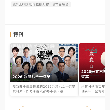
#新北耶誕馬拉松接力賽
#市民廣場
特刊
2026米其林專
2026 台灣九合一選舉
饗宴
知新聞提供最權威的2026台灣九合一選舉
米其林指南百年之
資料庫。即時掌握六都縣市長、議...
瑞百年三星傳奇、台