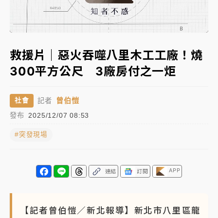
日職｜
林安可狀態正好卻因左膝疼痛下二軍 日媒感嘆
Loaded
:
「好事多磨」
Unmute
100.00%
韓股最壞時期已過？大摩估去槓桿完成逾半 波動率降
救援片｜惡火吞噬八里木工工廠！燒
至2個月低
300平方公尺 3廠房付之一炬
「白海豚」雨炸新北！通報109件災情 侯友宜揭這類災
損最多
曾伯愷
社會
記者
白海豚挾豪雨狂炸新北！時雨量破百毫米 水塔、雨棚
發布
2025/12/07 08:53
砸落毀車
#突發現場
APP
連結
訂閱
【記者曾伯愷／新北報導】新北市八里區龍