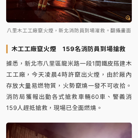
八里木工工廠竄火煙，新北消防員到場灌救。翻攝畫面
木工工廠竄火煙 159名消防員到場搶救
據悉，新北市八里區龍米路一段1間鐵皮搭建木
工工廠，今天凌晨4時許竄出火煙，由於厰內
存放大量易燃物質，火勢竄燒一發不可收拾。
消防局獲報出動各式搶救車輛60車、警義消
159人趕抵搶救，現場已全面燃燒。