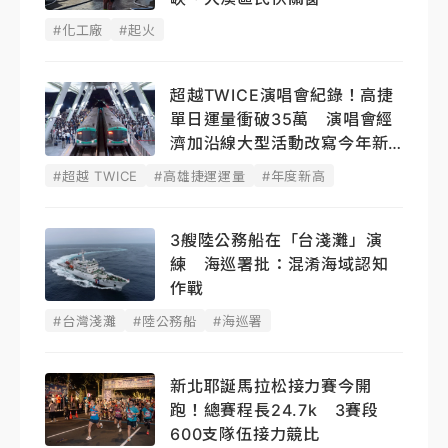
#化工廠
#起火
超越TWICE演唱會紀錄！高捷
單日運量衝破35萬 演唱會經
濟加沿線大型活動改寫今年新
高
#超越 TWICE
#高雄捷運運量
#年度新高
3艘陸公務船在「台淺灘」演
練 海巡署批：混淆海域認知
作戰
#台灣淺灘
#陸公務船
#海巡署
新北耶誕馬拉松接力賽今開
跑！總賽程長24.7k 3賽段
600支隊伍接力競比