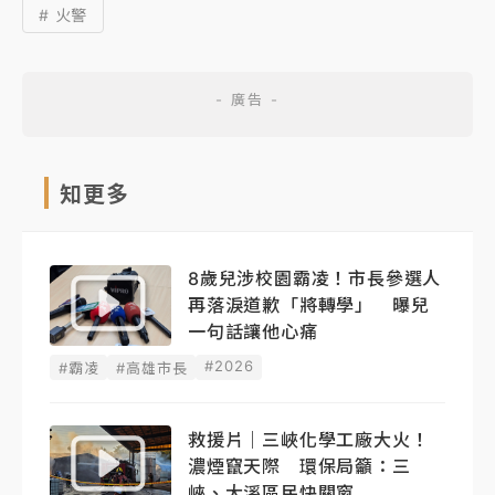
# 火警
知更多
8歲兒涉校園霸凌！市長參選人
再落淚道歉「將轉學」 曝兒
一句話讓他心痛
#2026
#霸凌
#高雄市長
救援片｜三峽化學工廠大火！
濃煙竄天際 環保局籲：三
峽、大溪區民快關窗