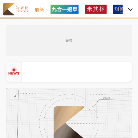
最新
金控第2季海外曝險破31兆創高 日本年增45%居冠
廣告
日職｜
林安可狀態正好卻因左膝疼痛下二軍 日媒感嘆
「好事多磨」
韓股最壞時期已過？大摩估去槓桿完成逾半 波動率降
NEWS
至2個月低
「白海豚」雨炸新北！通報109件災情 侯友宜揭這類災
損最多
白海豚挾豪雨狂炸新北！時雨量破百毫米 水塔、雨棚
▲
砸落毀車
▼
金控第2季海外曝險破31兆創高 日本年增45%居冠