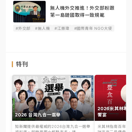
無人機外交推進！外交部盼跟
第一島鏈國取得一致規範
#外交部
#無人機
#江振瑋
#國際青年 NGO大使
特刊
2026米其林專
2026 台灣九合一選舉
饗宴
知新聞提供最權威的2026台灣九合一選舉
米其林指南百年之