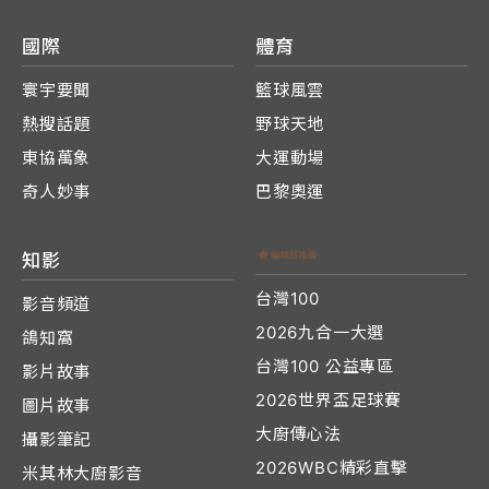
國際
體育
寰宇要聞
籃球風雲
熱搜話題
野球天地
東協萬象
大運動場
奇人妙事
巴黎奧運
知影
台灣100
影音頻道
2026九合一大選
鴿知窩
台灣100 公益專區
影片故事
2026世界盃足球賽
圖片故事
大廚傳心法
攝影筆記
2026WBC精彩直擊
米其林大廚影音