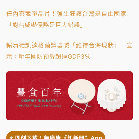
任內棄競爭晶片！強生狂讚台灣是自由國家
「對台威嚇侵略是巨大錯誤」
賴清德凱達格蘭論壇喊「維持台海現狀」 宣
示：明年國防預算超過GDP3％
⭐️ 即刻下載！無廣告《知新聞》App