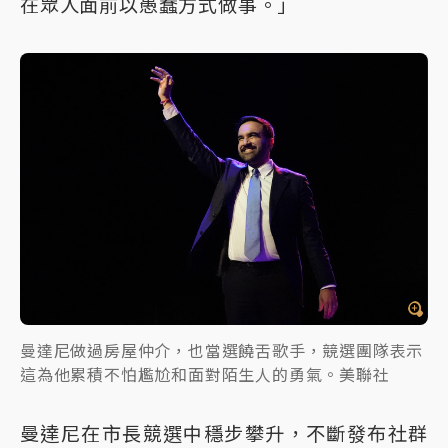
在眾人面前以愚蠢方式做事。」
曼達尼做過房屋仲介，也當選饒舌歌手，競選團隊表示
這為他累積不怕尷尬和面對陌生人的勇氣。美聯社
曼達尼在市長競選中穩步攀升，不斷發布社群