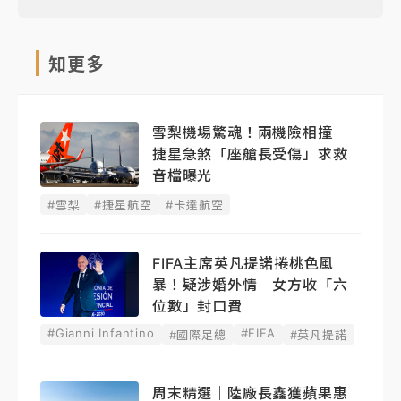
知更多
雪梨機場驚魂！兩機險相撞
捷星急煞「座艙長受傷」求救
音檔曝光
#雪梨
#捷星航空
#卡達航空
FIFA主席英凡提諾捲桃色風
暴！疑涉婚外情 女方收「六
位數」封口費
#Gianni Infantino
#FIFA
#國際足總
#英凡提諾
周末精選｜陸廠長鑫獲蘋果惠