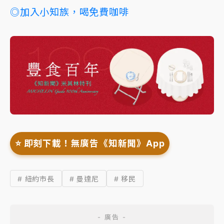
◎加入小知族，喝免費咖啡
⭐️ 即刻下載！無廣告《知新聞》App
# 紐約市長
# 曼達尼
# 移民