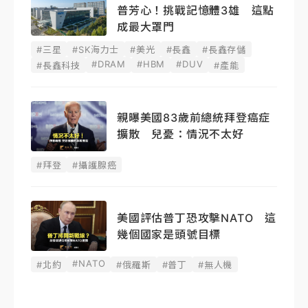
普芳心！挑戰記憶體3雄 這點
成最大罩門
#三星
#SK海力士
#美光
#長鑫
#長鑫存儲
#DRAM
#HBM
#DUV
#長鑫科技
#產能
親曝美國83歲前總統拜登癌症
擴散 兒憂：情況不太好
#拜登
#攝護腺癌
美國評估普丁恐攻擊NATO 這
幾個國家是頭號目標
#NATO
#北約
#俄羅斯
#普丁
#無人機