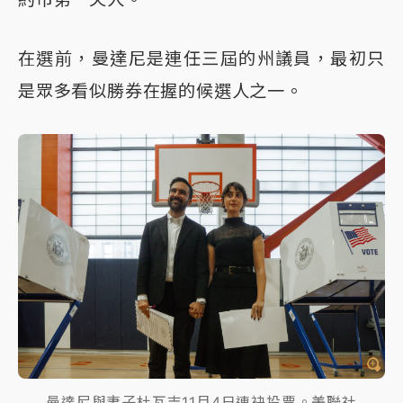
在選前，曼達尼是連任三屆的州議員，最初只
是眾多看似勝券在握的候選人之一。
曼達尼與妻子杜瓦吉11月4日連袂投票。美聯社