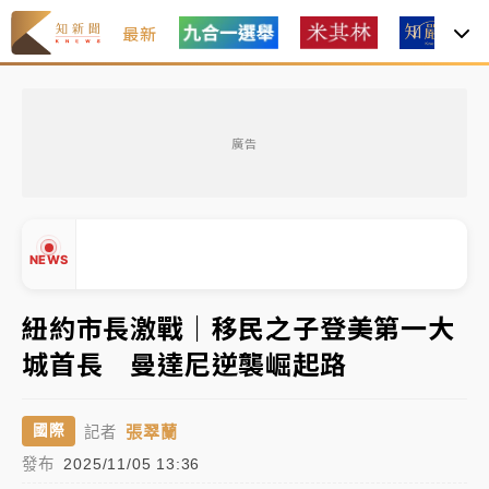
最新
「白海豚」雨炸新北！通報109件災情 侯友宜揭這類災
損最多
廣告
白海豚挾豪雨狂炸新北！時雨量破百毫米 水塔、雨棚
砸落毀車
最好玩的父親節！「爸氣集合」出發工程冒險島 邀社
NEWS
福孩童齊暢玩
強風長浪襲馬祖！「白海豚」逼近劃設警戒區 違規戲
紐約市長激戰｜移民之子登美第一大
水觀浪恐重罰失血
城首長 曼達尼逆襲崛起路
白海豚瘦身！中部以北防劇烈降水 本周天氣展望「多
▲
雨不穩定」
▼
張翠蘭
國際
記者
「白海豚」雨炸新北！通報109件災情 侯友宜揭這類災
發布
2025/11/05 13:36
損最多