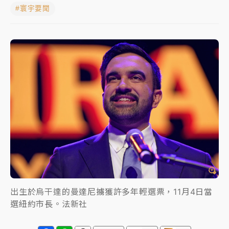
#寰宇要聞
白海豚挾豪雨狂炸新北！時雨量破百毫米 水塔、雨棚
砸落毀車
最好玩的父親節！「爸氣集合」出發工程冒險島 邀社
福孩童齊暢玩
強風長浪襲馬祖！「白海豚」逼近劃設警戒區 違規戲
水觀浪恐重罰失血
白海豚瘦身！中部以北防劇烈降水 本周天氣展望「多
雨不穩定」
出生於烏干達的曼達尼擄獲許多年輕選票，11月4日當
選紐約市長。法新社