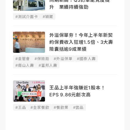
同期新高！Q3訂單能見度提
升 業續持續強勁
#測試介面卡
#穎崴
外溢保單夯！今年上半年新契
約保費收入狂增1.5倍、3大壽
險囊括逾9成業績
#金管會
#保險局
#外溢保單
#國泰人壽
#南山人壽
#富邦人壽
王品上半年強賺近1股本！
EPS 9.86元創次高
#王品
#全家餐飲
#餐飲業
#雲品