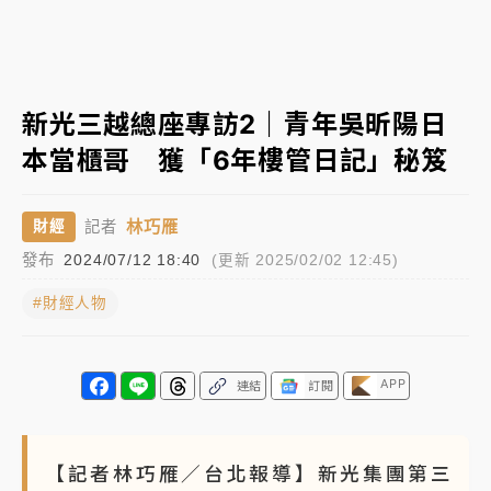
女律師陳昱瑄詐慈濟10億！黃金158kg遭查扣畫面曝光
暑假過三周才推「E宿新北打卡趣」！抽獎程序複雜 觀
新光三越總座專訪2｜青年吳昕陽日
旅局回應了
本當櫃哥 獲「6年樓管日記」秘笈
中信慈善基金會想增加董事人數！辜仲諒向法院聲請遭
駁 理由曝光
林巧雁
財經
記者
故宮《龍藏經》特展第2檔！今線上預約開賣一度塞車
發布
2024/07/12 18:40
(更新 2025/02/02 12:45)
周六起展出延長至晚上7時
#財經人物
台東農業處長涉圖利渡假村！東檢抗告成功 今重開羈
押庭
父親節泡湯了！中颱白海豚雨彈轟3天 「紅到發紫」降
APP
連結
訂閱
雨熱區曝
【記者林巧雁／台北報導】新光集團第三