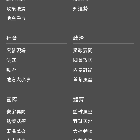
政策法規
知運勢
地產房市
社會
政治
突發現場
黨政要聞
法庭
國會攻防
暖流
內幕評論
地方大小事
首都風雲
國際
體育
寰宇要聞
籃球風雲
熱搜話題
野球天地
東協萬象
大運動場