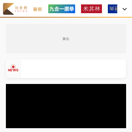
最新
女律師陳昱瑄詐慈濟10億！黃金158kg遭查扣畫面曝光
廣告
暑假過三周才推「E宿新北打卡趣」！抽獎程序複雜 觀
旅局回應了
中信慈善基金會想增加董事人數！辜仲諒向法院聲請遭
NEWS
駁 理由曝光
故宮《龍藏經》特展第2檔！今線上預約開賣一度塞車
周六起展出延長至晚上7時
台東農業處長涉圖利渡假村！東檢抗告成功 今重開羈
▲
押庭
▼
父親節泡湯了！中颱白海豚雨彈轟3天 「紅到發紫」降
雨熱區曝