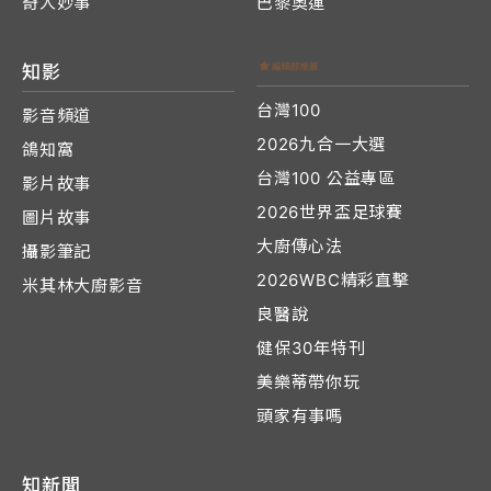
奇人妙事
巴黎奧運
知影
台灣100
影音頻道
2026九合一大選
鴿知窩
台灣100 公益專區
影片故事
2026世界盃足球賽
圖片故事
大廚傳心法
攝影筆記
2026WBC精彩直擊
米其林大廚影音
良醫說
健保30年特刊
美樂蒂帶你玩
頭家有事嗎
知新聞