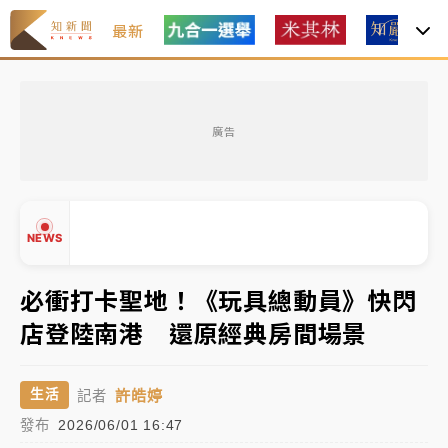
最新
父親節玩樂園！六福村今明2天「爸爸免費」 遠雄海洋
買1送1
廣告
白海豚逼近！新北高灘地停車場下午4時強制拖吊 中午
開放水門周邊紅黃線停車
中颱白海豚環流掠北海！今明防劇烈降雨 東部高溫飆
NEWS
38度
周末精選｜
慈濟遭詐10億完整始末曝！律師掮客大玩兩
必衝打卡聖地！《玩具總動員》快閃
面手法 郭台銘、蔡英文成關鍵
店登陸南港 還原經典房間場景
本周爆款短影音｜
柯文哲帶電子手鐶拄拐杖現身／周玉
▲
蔻蔡玉真開撕爆料
▼
許皓婷
生活
記者
周末精選｜
跨境網購族注意！EZ Way若改由政府委
發布
2026/06/01 16:47
任 預算難關如何解？