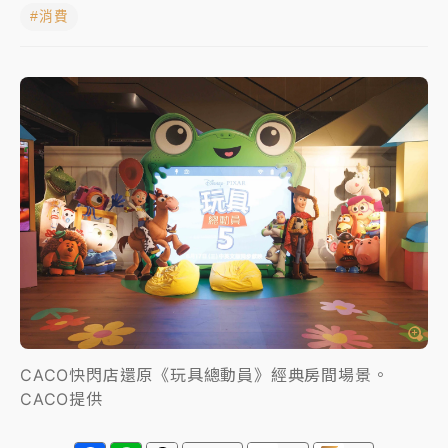
#消費
蔣萬安的建中同學！47歲法律學霸戰桃園 公開上任首
要3件事
父親節玩樂園！六福村今明2天「爸爸免費」 遠雄海洋
買1送1
白海豚逼近！新北高灘地停車場下午4時強制拖吊 中午
開放水門周邊紅黃線停車
中颱白海豚環流掠北海！今明防劇烈降雨 東部高溫飆
38度
周末精選｜
慈濟遭詐10億完整始末曝！律師掮客大玩兩
面手法 郭台銘、蔡英文成關鍵
本周爆款短影音｜
柯文哲帶電子手鐶拄拐杖現身／周玉
蔻蔡玉真開撕爆料
CACO快閃店還原《玩具總動員》經典房間場景。
CACO提供
周末精選｜
跨境網購族注意！EZ Way若改由政府委
任 預算難關如何解？