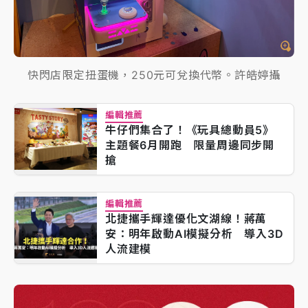
快閃店限定扭蛋機，250元可兌換代幣。許皓婷攝
編輯推薦
牛仔們集合了！《玩具總動員5》
主題餐6月開跑 限量周邊同步開
搶
編輯推薦
北捷攜手輝達優化文湖線！蔣萬
安：明年啟動AI模擬分析 導入3D
人流建模