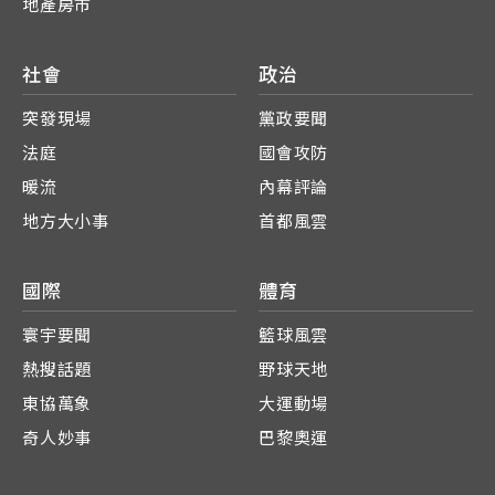
地產房市
社會
政治
突發現場
黨政要聞
法庭
國會攻防
暖流
內幕評論
地方大小事
首都風雲
國際
體育
寰宇要聞
籃球風雲
熱搜話題
野球天地
東協萬象
大運動場
奇人妙事
巴黎奧運