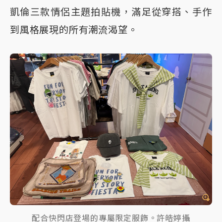
凱倫三款情侶主題拍貼機，滿足從穿搭、手作
到風格展現的所有潮流渴望。
配合快閃店登場的專屬限定服飾。許皓婷攝