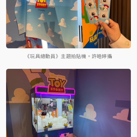
《玩具總動員》主題拍貼機。許皓婷攝