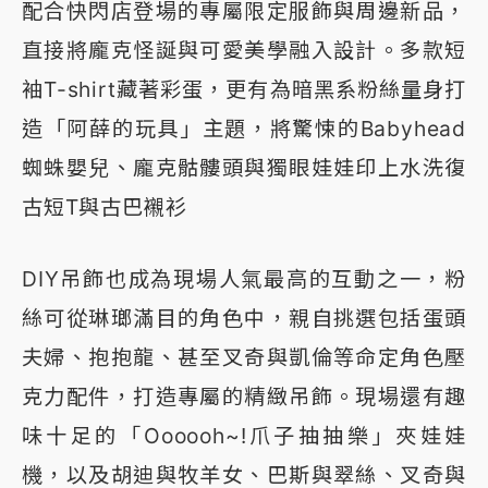
配合快閃店登場的專屬限定服飾與周邊新品，
直接將龐克怪誕與可愛美學融入設計。多款短
袖T-shirt藏著彩蛋，更有為暗黑系粉絲量身打
造「阿薛的玩具」主題，將驚悚的Babyhead
蜘蛛嬰兒、龐克骷髏頭與獨眼娃娃印上水洗復
古短T與古巴襯衫
DIY吊飾也成為現場人氣最高的互動之一，粉
絲可從琳瑯滿目的角色中，親自挑選包括蛋頭
夫婦、抱抱龍、甚至叉奇與凱倫等命定角色壓
克力配件，打造專屬的精緻吊飾。現場還有趣
味十足的「Oooooh~!爪子抽抽樂」夾娃娃
機，以及胡迪與牧羊女、巴斯與翠絲、叉奇與