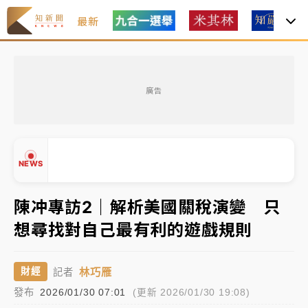
最新
獨家｜
和欣客運總裁逝世！少東涉洗錢遭收押 戴手銬
腳鐐提前奔靈堂畫面曝
廣告
處置制度大變革！ 證交所今起縮短股票「關禁閉」天
數與撮合時間
才續任就飛美國大學面試 清大校長高為元致歉：機會
NEWS
到來時引起我的好奇
白海豚颱風解除海警 西南風來了！4縣市大雨特報、各
陳冲專訪2｜解析美國關稅演變 只
地午後雷雨
想尋找對自己最有利的遊戲規則
分析｜
7月營收甫首破單月9000億元下半年續旺指
▲
標？ 鴻海本週法說法人關注的四大重點
▼
林巧雁
財經
記者
NBA｜
傳奇名帥驚傳離世！曾以「瘋狂籃球」震撼聯
發布
2026/01/30 07:01
(更新 2026/01/30 19:08)
盟 兩大愛徒向他致