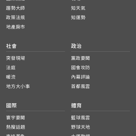
趨勢大師
知天氣
政策法規
知運勢
地產房市
社會
政治
突發現場
黨政要聞
法庭
國會攻防
暖流
內幕評論
地方大小事
首都風雲
國際
體育
寰宇要聞
籃球風雲
熱搜話題
野球天地