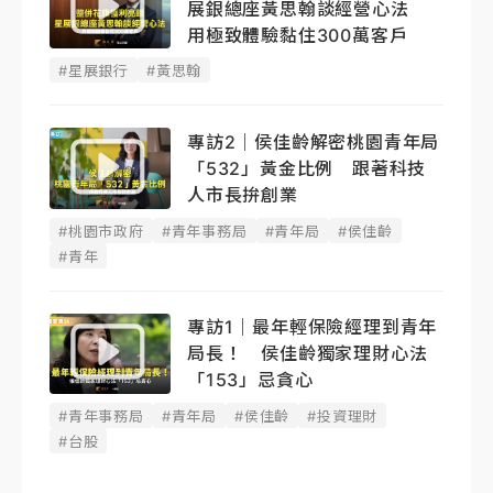
展銀總座黃思翰談經營心法
用極致體驗黏住300萬客戶
#星展銀行
#黃思翰
專訪2｜侯佳齡解密桃園青年局
「532」黃金比例 跟著科技
人市長拚創業
#桃園市政府
#青年事務局
#青年局
#侯佳齡
#青年
專訪1｜最年輕保險經理到青年
局長！ 侯佳齡獨家理財心法
「153」忌貪心
#青年事務局
#青年局
#侯佳齡
#投資理財
#台股