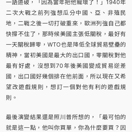
一語道破，「因為當年把他寵壞了！」1940年
二次大戰之前列強想瓜分中國、亞、非殖民
地，二戰之後一切打破重來，歐洲列強自己都
快撐不住了，那時候美國主張低關稅，最好有
一天關稅歸零，WTO也是降低全球貿易壁壘的
精神，當初美國是最大的出口國，零關稅對他
最有好處，沒想到70年後美國變成貿易逆差
國，出口國好幾個排在他前面，所以現在又希
望改遊戲規則，想訂一個對他有利的遊戲規
則。
最後演變結果還是照川普所想的，「最可怕的
就是這一點，他叫你買單，你為什麼要買？因