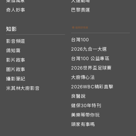
東協萬象
大運動場
奇人妙事
巴黎奧運
知影
台灣100
影音頻道
2026九合一大選
鴿知窩
台灣100 公益專區
影片故事
2026世界盃足球賽
圖片故事
大廚傳心法
攝影筆記
2026WBC精彩直擊
米其林大廚影音
良醫說
健保30年特刊
美樂蒂帶你玩
頭家有事嗎