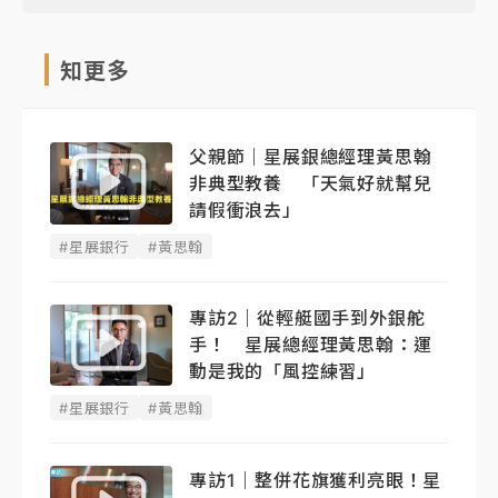
知更多
父親節｜星展銀總經理黃思翰
非典型教養 「天氣好就幫兒
請假衝浪去」
#星展銀行
#黃思翰
專訪2｜從輕艇國手到外銀舵
手！ 星展總經理黃思翰：運
動是我的「風控練習」
#星展銀行
#黃思翰
專訪1｜整併花旗獲利亮眼！星