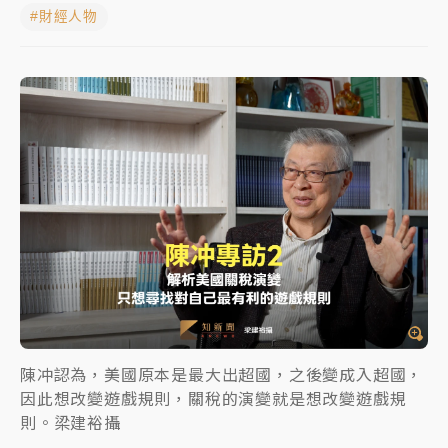
#財經人物
獨家｜
和欣客運總裁逝世！少東涉洗錢遭收押 戴手銬
腳鐐提前奔靈堂畫面曝
處置制度大變革！ 證交所今起縮短股票「關禁閉」天
數與撮合時間
才續任就飛美國大學面試 清大校長高為元致歉：機會
到來時引起我的好奇
白海豚颱風解除海警 西南風來了！4縣市大雨特報、各
地午後雷雨
分析｜
7月營收甫首破單月9000億元下半年續旺指
標？ 鴻海本週法說法人關注的四大重點
NBA｜
傳奇名帥驚傳離世！曾以「瘋狂籃球」震撼聯
盟 兩大愛徒向他致
陳冲認為，美國原本是最大出超國，之後變成入超國，
因此想改變遊戲規則，關稅的演變就是想改變遊戲規
則。梁建裕攝