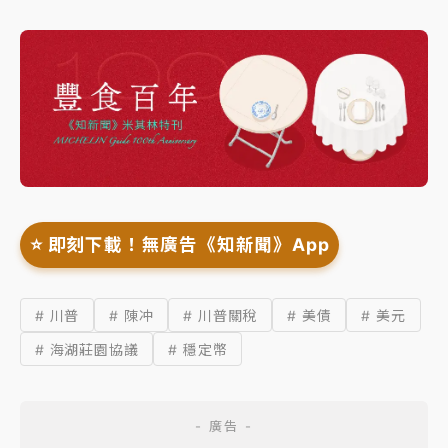
⭐️ 即刻下載！無廣告《知新聞》App
# 川普
# 陳冲
# 川普關稅
# 美債
# 美元
# 海湖莊園協議
# 穩定幣