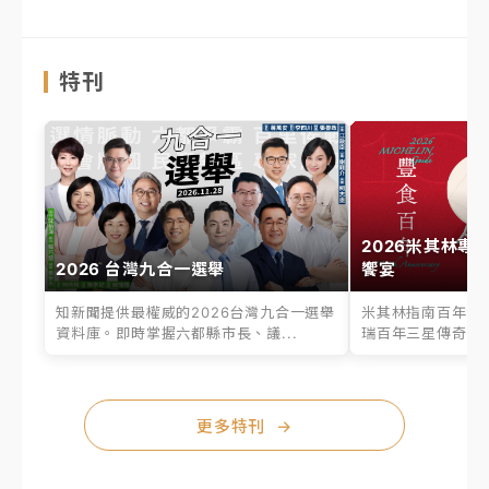
特刊
2026米其林專
2026 台灣九合一選舉
饗宴
知新聞提供最權威的2026台灣九合一選舉
米其林指南百年之
資料庫。即時掌握六都縣市長、議...
瑞百年三星傳奇、台
更多特刊
→