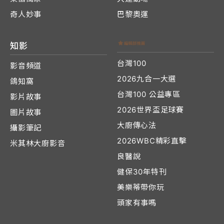
奇人妙事
巴黎奧運
知影
台灣100
影音頻道
2026九合一大選
鴿知窩
台灣100 公益專區
影片故事
2026世界盃足球賽
圖片故事
大廚傳心法
攝影筆記
2026WBC精彩直擊
米其林大廚影音
良醫說
健保30年特刊
美樂蒂帶你玩
頭家有事嗎