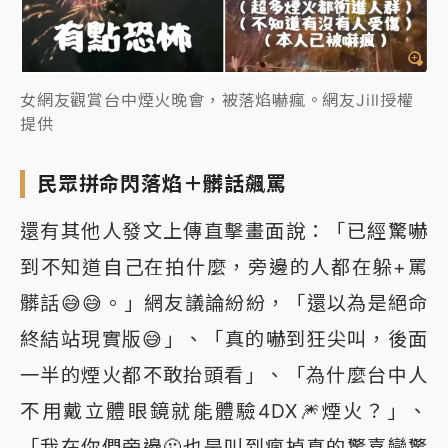
女網友觀賞台中煙火晚會，被落焰嚇瘋。網友Jill授權
提供
民眾拼命閃落焰＋髒話飆罵
還有其他人發文上傳直擊畫面說：「已經驚嚇
到不知道自己在拍什麼，旁邊的人都在躲+罵
髒話😅😅。」網友議論紛紛，「還以為是絕命
終結站現實版😅」、「真的嚇到狂尖叫，後面
一半的煙火都不敢抬頭看」、「為什麼台中人
不用戴立體眼鏡就能體驗4DX🎆煙火？」、
「我在你們旁邊🫠也是叫到瘋掉真的驚喜變驚