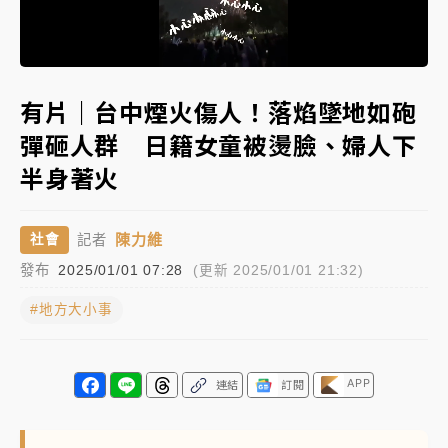
女律師陳昱瑄詐慈濟10億！黃金158kg遭查扣畫面曝光
Loaded
:
Unmute
100.00%
暑假過三周才推「E宿新北打卡趣」！抽獎程序複雜 觀
有片｜台中煙火傷人！落焰墜地如砲
旅局回應了
彈砸人群 日籍女童被燙臉、婦人下
中信慈善基金會想增加董事人數！辜仲諒向法院聲請遭
半身著火
駁 理由曝光
故宮《龍藏經》特展第2檔！今線上預約開賣一度塞車
陳力維
社會
記者
周六起展出延長至晚上7時
發布
2025/01/01 07:28
(更新 2025/01/01 21:32)
台東農業處長涉圖利渡假村！東檢抗告成功 今重開羈
押庭
#地方大小事
父親節泡湯了！中颱白海豚雨彈轟3天 「紅到發紫」降
雨熱區曝
APP
連結
訂閱