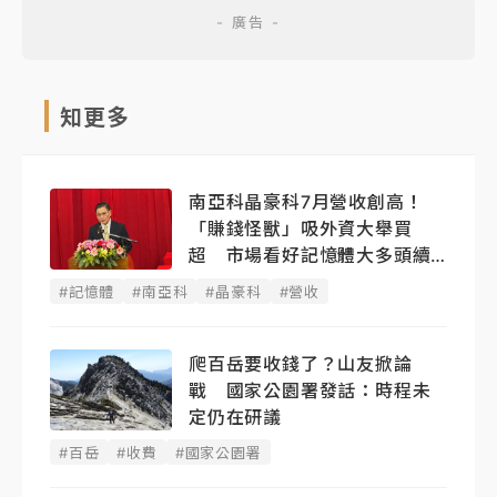
知更多
南亞科晶豪科7月營收創高！
「賺錢怪獸」吸外資大舉買
超 市場看好記憶體大多頭續
燒
#記憶體
#南亞科
#晶豪科
#營收
爬百岳要收錢了？山友掀論
戰 國家公園署發話：時程未
定仍在研議
#百岳
#收費
#國家公園署