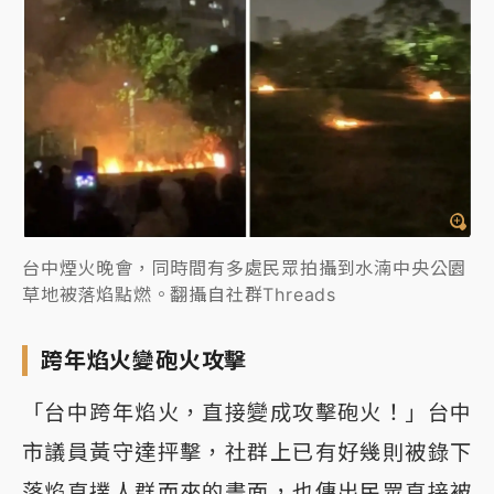
台中煙火晚會，同時間有多處民眾拍攝到水湳中央公園
草地被落焰點燃。翻攝自社群Threads
跨年焰火變砲火攻擊
「台中跨年焰火，直接變成攻擊砲火！」台中
市議員黃守達抨擊，社群上已有好幾則被錄下
落焰直撲人群而來的畫面，也傳出民眾直接被