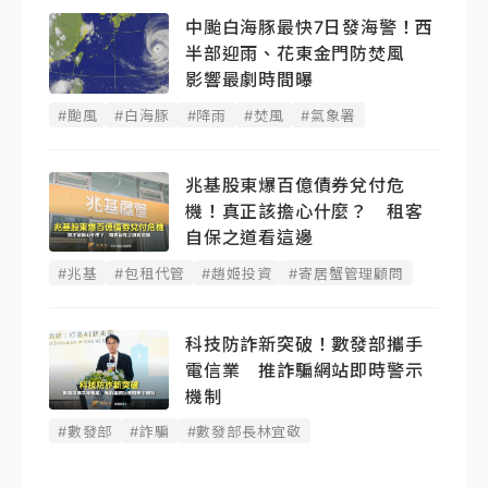
中颱白海豚最快7日發海警！西
半部迎雨、花東金門防焚風
影響最劇時間曝
#颱風
#白海豚
#降雨
#焚風
#氣象署
兆基股東爆百億債券兌付危
機！真正該擔心什麼？ 租客
自保之道看這邊
#兆基
#包租代管
#趙姬投資
#寄居蟹管理顧問
科技防詐新突破！數發部攜手
電信業 推詐騙網站即時警示
機制
#數發部
#詐騙
#數發部長林宜敬