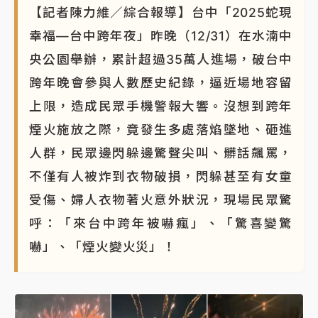
【記者陳力維／綜合報導】台中「2025蛇現
幸福—台中跨年夜」昨晚（12/31）在水湳中
央公園舉辦，累計超過35萬人進場，破台中
跨年晚會參與人數歷史紀錄，逼近場地容留
上限，造成民眾手機警報大響。沒想到跨年
煙火施放之際，竟發生多處落焰墜地、砸進
人群，民眾邊閃躲邊驚聲尖叫、髒話飆罵，
不僅有人被炸到衣物破損，閃躲甚至有女童
受傷、婦人衣物著火意外狀況，現場民眾驚
呼：「來台中跨年被嚇瘋」、「驚喜變驚
嚇」、「煙火變火災」！