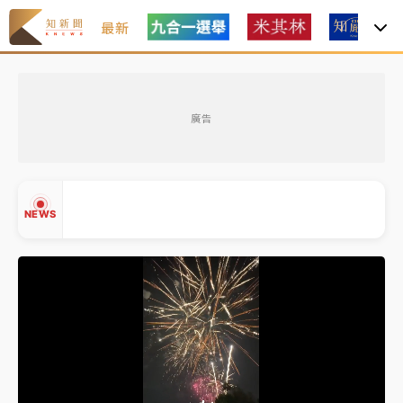
最新
女律師陳昱瑄詐慈濟10億！黃金158kg遭查扣畫面曝光
廣告
暑假過三周才推「E宿新北打卡趣」！抽獎程序複雜 觀
旅局回應了
中信慈善基金會想增加董事人數！辜仲諒向法院聲請遭
NEWS
駁 理由曝光
故宮《龍藏經》特展第2檔！今線上預約開賣一度塞車
周六起展出延長至晚上7時
台東農業處長涉圖利渡假村！東檢抗告成功 今重開羈
▲
押庭
▼
父親節泡湯了！中颱白海豚雨彈轟3天 「紅到發紫」降
雨熱區曝