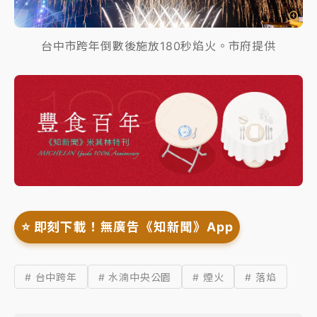
台中市跨年倒數後施放180秒焰火。市府提供
⭐️ 即刻下載！無廣告《知新聞》App
# 台中跨年
# 水湳中央公園
# 煙火
# 落焰