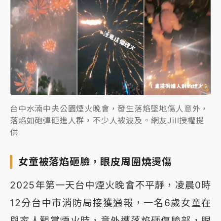
台中水湳中央公園煙火晚會，發生落焰墜地傷人意外，
落焰如砲彈砸進人群，不少人被波及。網友Jill授權提
供
女童被落焰砸臉，眼皮周圍燒燙傷
2025年第一天台中煙火晚會不平靜，凌晨0時
12分台中市消防局接獲通報，一名6歲女童在
與家人觀賞煙火時，意外遭落焰砸傷臉部，眼