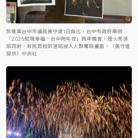
民進黨台中市議員黃守達1日指出，台中市政府舉辦
「2025蛇現幸福－台中跨年夜」跨年晚會，煙火秀落
焰四射，有民眾拍到落焰掉入人群驚險畫面。（黃守達
提供）中央社