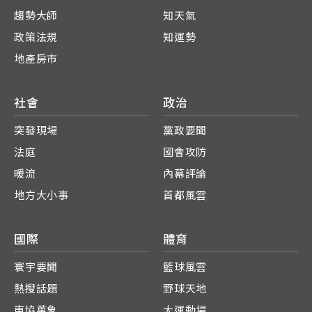
趨勢大師
知天氣
政策法規
知運勢
地產房市
社會
政治
突發現場
黨政要聞
法庭
國會攻防
暖流
內幕評論
地方大小事
首都風雲
國際
體育
寰宇要聞
籃球風雲
熱搜話題
野球天地
東協萬象
大運動場