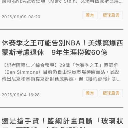
國知名NBA記者史坦（Marc Stein）又爆料西蒙斯已經
拒絕了尼克的合約報價，再度引發外界揣測西蒙斯是否真
的打算告別NBA生涯。
體育
籃球風雲
2025/09/09 08:20
休賽季之王可能告別NBA！美媒驚爆西
蒙斯考慮退休 9年生涯撈破60億
【記者陳雍仁／綜合報導】29歲「休賽季之王」西蒙斯
（Ben Simmons）目前仍自由球員市場待價而沽，雖然
傳出尼克和塞爾提克都對他感興趣，但《紐約郵報》卻爆
料西蒙斯正在考慮引退，可能選擇直接高掛球鞋，告別
NBA。
體育
籃球風雲
2025/09/04 16:28
還是搶手貨！籃網計畫買斷「玻璃狀