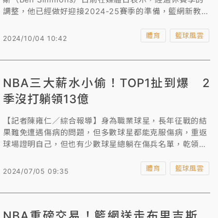
調整，他已經做好迎接2024-25賽季的準備，籃網新教頭
費南德茲（Jordi Fernandez）也認證西蒙斯狀態調整得
十分出色，在組織、快攻、防守端的表現都獲得肯定，新
體育
籃球風雲
2024/10/04 10:42
賽季將和施羅德（Dennis Schroder）競爭先發控衛位
置。
NBA三大薪水小偷！TOP1扯到爆 2
季沒打躺領13億
【記者陳雍仁／綜合報導】身為職業球星，長年征戰的結
果難免遭遇傷病的問題，但多數球星都能克服傷病，重返
球場證明自己，但也有少數球星總躺在傷兵名單，乾領高
薪，成為NBA的「薪水小偷」，《知新聞》特別為球迷整
理出2023-24賽季NBA的三大薪水小偷，TOP1扯到爆，
體育
籃球風雲
2024/07/05 09:35
已經2季沒打，照樣躺領13億元。
NBA重磅交易！籃網送走布里吉斯