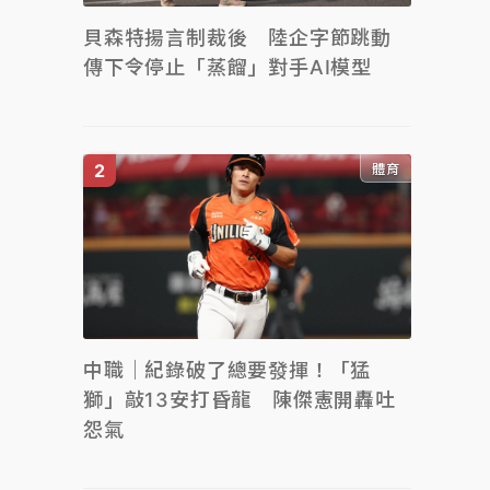
貝森特揚言制裁後 陸企字節跳動
傳下令停止「蒸餾」對手AI模型
體育
中職｜紀錄破了總要發揮！「猛
獅」敲13安打昏龍 陳傑憲開轟吐
怨氣