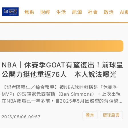
焦點
財經
生活
能源
社會
政治
AI
NBA｜休賽季GOAT有望復出！前球星
公開力挺他重返76人 本人說法曝光
【記者陳雍仁／綜合報導】被NBA球迷戲稱是「休賽季
MVP」的玻璃狀元西蒙斯（Ben Simmons），上次出現
在NBA賽場已一年多前，自2025年5月因嚴重的背傷缺陣
後，西蒙斯便選擇暫時離開球場、專心養傷，但近期關於
他重返NBA的傳聞鬧得沸沸揚揚，甚至傳出他可能回到
體育
籃球風雲
2026/08/06 09:57
2016年選秀東家76人引發熱議。