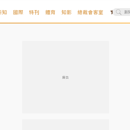
新知
國際
特刊
體育
知影
總裁會客室
廣告