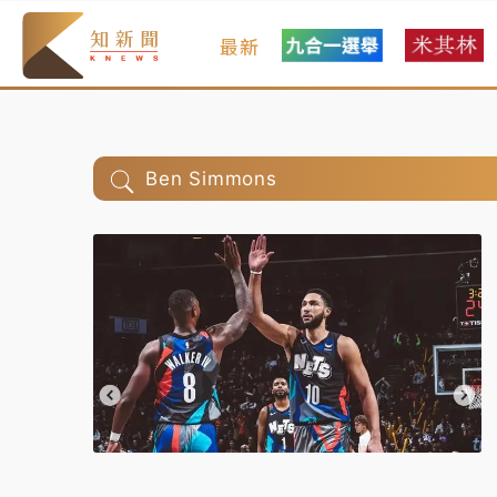
最新
Ben Simmons