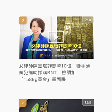
社會
女律師陳昱瑄詐慈濟10億！聯手通
緝犯誆助採購BNT 檢調扣
「158kg黃金」畫面曝
財經