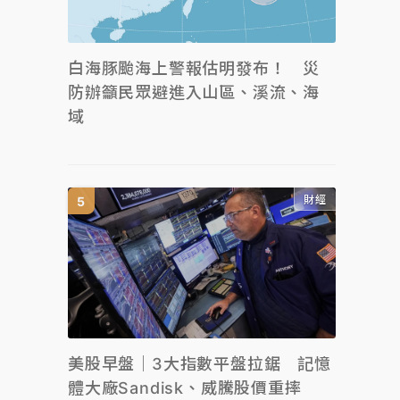
白海豚颱海上警報估明發布！ 災
防辦籲民眾避進入山區、溪流、海
域
財經
美股早盤｜3大指數平盤拉鋸 記憶
體大廠Sandisk、威騰股價重摔