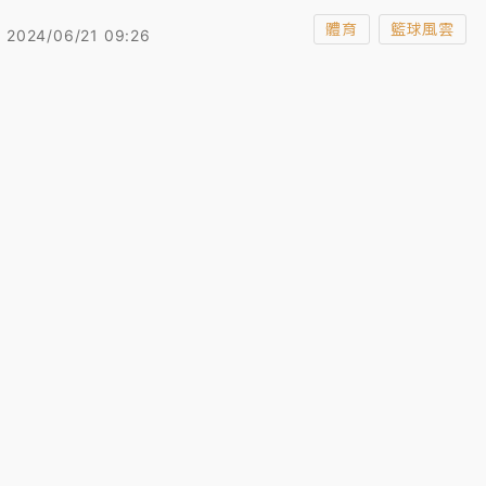
協議，雷霆送出潛力控衛吉迪（Josh Giddey），換來公
牛防守專家卡魯索（Alex Caruso）。
體育
籃球風雲
2024/06/21 09:26