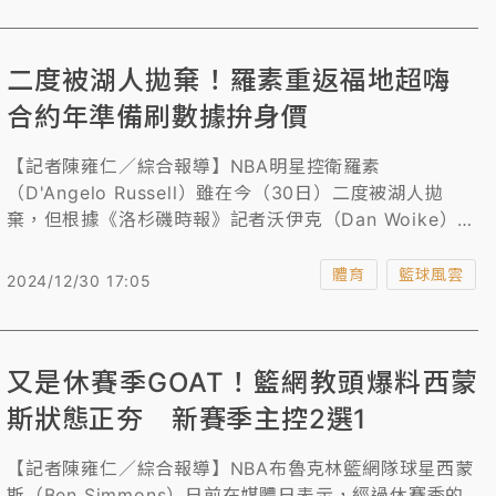
款。
二度被湖人拋棄！羅素重返福地超嗨
合約年準備刷數據拚身價
【記者陳雍仁／綜合報導】NBA明星控衛羅素
（D'Angelo Russell）雖在今（30日）二度被湖人拋
棄，但根據《洛杉磯時報》記者沃伊克（Dan Woike）爆
料，羅素非但沒生氣，還對重返福地籃網感到非常興奮。
體育
籃球風雲
2024/12/30 17:05
又是休賽季GOAT！籃網教頭爆料西蒙
斯狀態正夯 新賽季主控2選1
【記者陳雍仁／綜合報導】NBA布魯克林籃網隊球星西蒙
斯（Ben Simmons）日前在媒體日表示，經過休賽季的