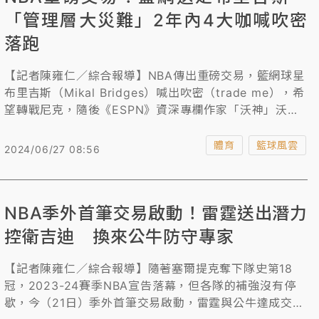
「管理層大災難」2年內4大咖喊吹密
落跑
【記者陳雍仁／綜合報導】NBA傳出重磅交易，籃網球星
布里吉斯（Mikal Bridges）喊出吹密（trade me），希
望轉戰尼克，隨後《ESPN》資深專欄作家「沃神」沃納
羅斯基（Adrian Wojnarowski）爆料，籃網原則同意將
布里吉斯送到尼克。近2年籃網已有4球星相繼喊出吹密，
體育
籃球風雲
2024/06/27 08:56
從奪冠熱門淪為重建球隊，堪稱「管理層大災難」。
NBA季外首筆交易啟動！雷霆送出潛力
控衛吉迪 換來公牛防守專家
【記者陳雍仁／綜合報導】隨著塞爾提克奪下隊史第18
冠，2023-24賽季NBA宣告落幕，但各隊的補強沒有停
歇，今（21日）季外首筆交易啟動，雷霆與公牛達成交易