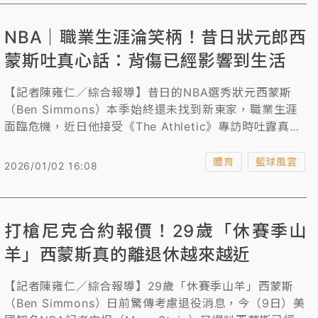
NBA｜職業生涯淪笑柄！昔日狀元郎西
蒙斯吐真心話：背傷已經影響到生活
【記者陳雍仁／綜合報導】昔日的NBA選秀狀元西蒙斯
（Ben Simmons）本季始終還未找到新東家，職業生涯
面臨危機，近日他接受《The Athletic》專訪時吐露真心
話，直言始終難以根治的背傷，不只讓他始終無法在球場
正常發揮，甚至已經嚴重影響到他的生活。
體育
籃球風雲
2026/01/02 16:08
打槍尼克合約報價！29歲「休賽季山
羊」西蒙斯真的離退休越來越近
【記者陳雍仁／綜合報導】29歲「休賽季山羊」西蒙斯
（Ben Simmons）日前驚傳考慮退役消息，今（9日）美