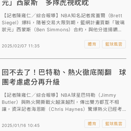
元」西蒙斯 多隊虎視眈眈
【記者陳雍仁／綜合報導】NBA知名記者席蓋爾（Brett
Siegel）爆料，隨著交易大限到期，籃網計畫買斷「玻璃
狀元」西蒙斯（Ben Simmons）合約，與他分道揚鑣，
雖然西蒙斯NBA生涯始終存在傷病疑慮，但他的全能身手
仍被看重，吸引多支球隊虎視眈眈，等著撿便宜。
體育
籃球風雲
2025/02/07 11:35
回不去了！巴特勒、熱火徹底鬧翻 球
團考慮處分再升級
【記者陳雍仁／綜合報導】NBA球星巴特勒（Jimmy
Butler）與熱火開撕戰火越演越烈，傳出雙方都互不相
讓，資深記者海恩斯（Chris Haynes）驚爆熱火已經考
慮升級加重對巴特勒的處罰，至於禁賽的理由也將從「危
害球隊的行為」變更為「拒絕履行合約義務」，如果聯盟
體育
籃球風雲
2025/01/16 10:45
通過熱火禁賽理由變更，巴特勒恐將面臨更龐大的鉅額罰