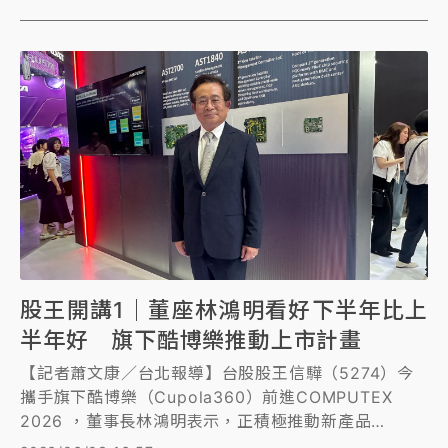
股王開講1｜董座林鴻明看好下半年比上
半年好 旗下酷博樂推動上市計畫
【記者蕭文康／台北報導】台股股王信驊（5274）今
攜手旗下酷博樂（Cupola360）前進COMPUTEX
2026 ，董事長林鴻明表示，正積極推動新產品
AST2700快速放量，預計2028年將提早達到新舊產品