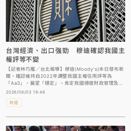
台灣經濟、出口強勁 穆迪確認我國主
權評等不變
【記者林巧雁／台北報導】穆迪(Moody's)本日發布新
聞，確認維持自2022年調整我國主權信用評等為
「Aa3」，展望「穩定」，肯定我國穩健財政管理及強
勁財政表現。
2026/06/03 19:46
財經