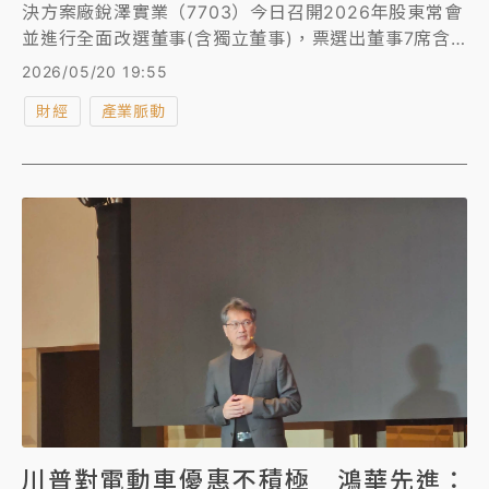
決方案廠銳澤實業（7703）今日召開2026年股東常會
並進行全面改選董事(含獨立董事)，票選出董事7席含
獨立董事3席，新當選董事包括梁進利、馬蔚、周谷
2026/05/20 19:55
樺、洪秉宏，而3席獨立董事則由蔡榮發、李彥文、吳
財經
產業脈動
惠蘭擔任，隨後董事會推舉梁進利續任董事長，選任周
谷樺擔任副董事長。
川普對電動車優惠不積極 鴻華先進：