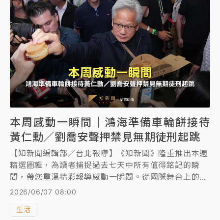
本周感動一瞬間｜鴻海準備車輪餅接待
黃仁勳／劉喬安聲押禁見無期徒刑起跳
【知新聞編輯部／台北報導】《知新聞》隆重推出本週
精選圖輯，為讀者捕捉過去七天中所有值得銘記的瞬
間，帶您重溫精彩報導感動一瞬間。從國際舞台上的重
大事件，到台灣各角落的溫馨日常，透過影像的溫度與
2026/06/07 08:00
力量，訴說著不為人知的故事，呈現最真實的社會脈
生活
動。