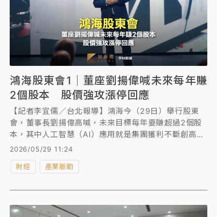
鴻海股東會1｜董座劉揚偉喊未來每年賺
2個股本 股價強攻漲停回應
【記者李宜儒／台北報導】鴻海今（29日）舉行股東
會，董事長劉揚偉高喊，未來目標每年要賺超過2個股
本，其中人工智慧（AI）應用就是集團獲利不斷創高的
最大功臣。
2026/05/29 11:24
財經
產業脈動