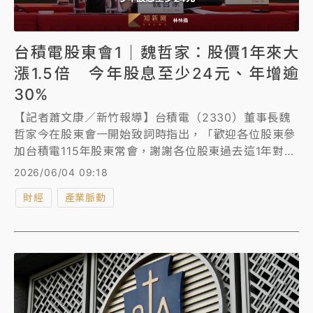
台積電股東會1｜魏哲家：股價1年來大
漲1.5倍 今年股息至少24元、年增逾
30%
【記者蕭文康／新竹報導】台積電（2330）董事長魏
哲家今在股東會一開始致詞時指出，「歡迎各位股東參
加台積電115年股東常會，謝謝各位股東過去這1年對台
積公電一如既往的支持，讓我們得以再次收穫成果豐碩
2026/06/04 09:18
的1年。」他強調，今年公司不僅營收和盈餘創下歷史
財經
產業脈動
新高，「我們的股價在過去1年的表現也令人驚豔，從
去年的股東會在6月3號當天的每股950元，來到昨天6
月3號的股價是每股2425元，這365天成長超過了1.5
倍。」