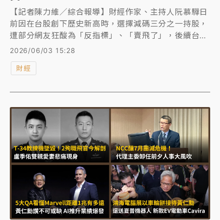
【記者陳力維／綜合報導】財經作家、主持人阮慕驊日
前因在台股創下歷史新高時，選擇減碼三分之一持股，
遭部分網友狂酸為「反指標」、「賣飛了」，後續台股
創高他只能後悔。對此，今（6/3）天阮慕驊於社群平
2026/06/03 15:28
台強勢反擊，曬出手中4個證券帳戶的對帳單，已實現
財經
的獲利總計高達2056萬餘元，霸氣回嗆酸民拿出對帳
單、「比我強再來酸」，直言「就公開這些就好，免得
嚇到酸民」。他也大方分享自己「帳上淨值不等於流動
性」的財富心法，盼投資人能更關注長期的資產配置與
風險控管。