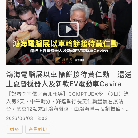
鴻海電腦展以車輪餅接待黃仁勳 還送
上夏普機器人及新款EV電動車Cavira
【記者李宜儒／台北報導】COMPTUEX今 （3日）進
入第2天，中午時分，輝達執行長黃仁勳繼續看展站
台，約莫12點來到鴻海攤位，由鴻海董事長劉揚偉、輪
值CEO蔣集恆、工業富聯（FII）董事長鄭弘孟親自迎
2026/06/03 18:03
接，並準備了鴻海這幾年的知名點心車輪餅，黃仁勳也
財經
產業脈動
分享給周遭的民眾。