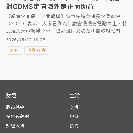
對CDMS走向海外是正面助益
【記者李宜儒／台北報導】鴻華先進董事長李秉彥今
（20日）表示，大家看到為什麼會慢慢在電動車上，特
別是北美市場緩下來，也都是因為現在川普政府他對電
動車的這個激勵，看起來是比較沒有那麼積極，甚至取
2026/05/20 18:08
消了原來有的一些優惠，不過我們覺得這樣的緩下來，
財經
產業脈動
對於以CDMS走向海外的鴻華來講， 反而是1個正面。
財經
生活
股市基金
交通
投資長觀點
旅遊
財經人物
食尚