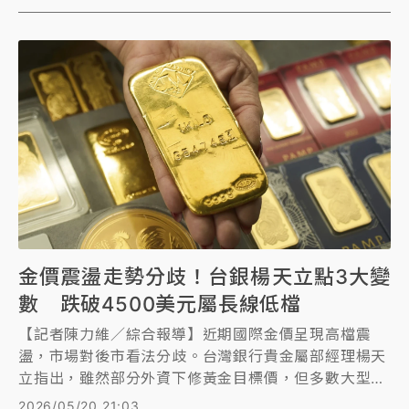
金價震盪走勢分歧！台銀楊天立點3大變
數 跌破4500美元屬長線低檔
【記者陳力維／綜合報導】近期國際金價呈現高檔震
盪，市場對後市看法分歧。台灣銀行貴金屬部經理楊天
立指出，雖然部分外資下修黃金目標價，但多數大型投
行仍看好長線發展。他強調，若金價跌破每盎司4500
2026/05/20 21:03