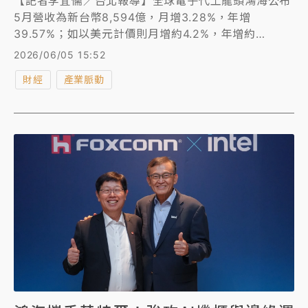
【記者李宜儒／台北報導】全球電子代工龍頭鴻海公布
5月營收為新台幣8,594億，月增3.28%，年增
39.57%；如以美元計價則月增約4.2%，年增約
38.5%，為歷年同期最高。2026年累計前5月營收為3
2026/06/05 15:52
兆8,211億，年增31.79%，如以美元計價則年增約
財經
產業脈動
35.7%，為歷年同期最高。