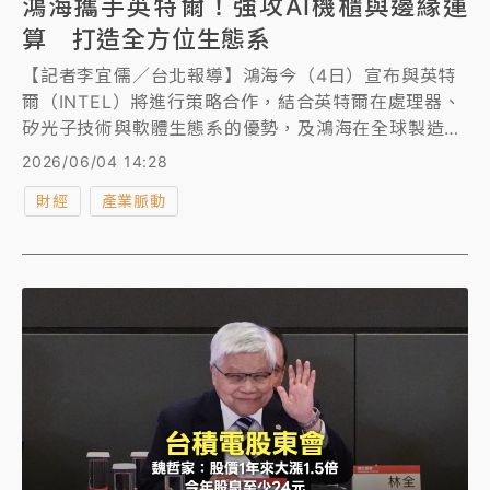
鴻海攜手英特爾！強攻AI機櫃與邊緣運
算 打造全方位生態系
【記者李宜儒／台北報導】鴻海今（4日）宣布與英特
爾（INTEL）將進行策略合作，結合英特爾在處理器、
矽光子技術與軟體生態系的優勢，及鴻海在全球製造、
系統整合與 AI 資料中心部署能力上的深厚基礎，雙方
2026/06/04 14:28
將共同探索從晶片、機櫃、系統到應用的全方位 AI 解
財經
產業脈動
決方案，並加速由AI驅動的技術推動邊緣和Physical
AI應用。