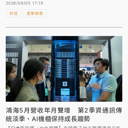
器人&智慧移動」及「次世代科技」，匯集全球科技領
2026/06/05 17:19
導品牌、新創團隊及產業專家，共同展現AI驅動下的創
財經
產業脈動
新成果與未來趨勢。展期間吸引來自全球152個國家/地
區共計11萬1312位國內外買主來台交流，主要包括日
本、美國、韓國、中國、香港、新加坡、越南、印度、
泰國及馬來西亞等國家，展現COMPUTEX作為全球AI
產業合作、技術展示與商機媒合的重要平台地位。
鴻海5月營收年月雙增 第2季資通訊傳
統淡季、AI機櫃保持成長趨勢