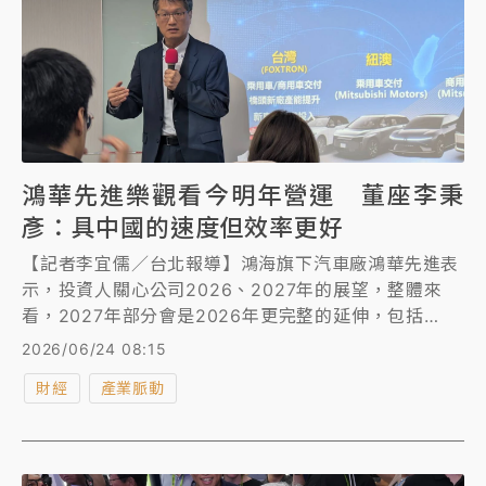
鴻華先進樂觀看今明年營運 董座李秉
彥：具中國的速度但效率更好
【記者李宜儒／台北報導】鴻海旗下汽車廠鴻華先進表
示，投資人關心公司2026、2027年的展望，整體來
看，2027年部分會是2026年更完整的延伸，包括
BRIA及CAVIRA， 2027年都會是全年度的販售，銷量
2026/06/24 08:15
部分自然會比2026年來更高，Model T部分也一樣，
財經
產業脈動
紐澳市場也是一樣。