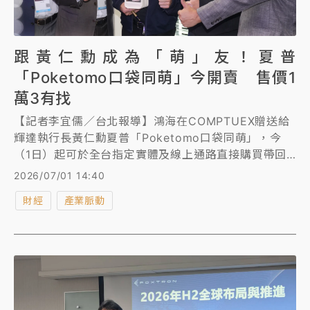
跟黃仁勳成為「萌」友！夏普
「Poketomo口袋同萌」今開賣 售價1
萬3有找
【記者李宜儒／台北報導】鴻海在COMPTUEX贈送給
輝達執行長黃仁勳夏普「Poketomo口袋同萌」，今
（1日）起可於全台指定實體及線上通路直接購買帶回
家，透過專屬App與Poketomo展開充滿溫度的AI陪伴
2026/07/01 14:40
生活。
財經
產業脈動