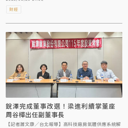
美元即屬長線相對低檔，建議投資人採取定期定額方式
財經
穩健布局，並可搭配台銀公布的「乖離率」作為長期進
出場的判斷指標。
銳澤完成董事改選！梁進利續掌董座
周谷樺出任副董事長
【記者蕭文康／台北報導】高科技廠房氣體供應系統解