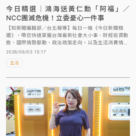
今日精選｜鴻海送黃仁勳「阿福」／
NCC團滅危機！立委憂心一件事
【知新聞編輯部／台北報導】每日一推《今日新聞精
選》，帶您快速掌握台灣最新社會大小事、財經投資動
態、國際情勢脈動、政治政策走向，以及生活消費情
報，幫助讀者全面了解正在發生的焦點新聞。
2026/06/03 15:17
生活