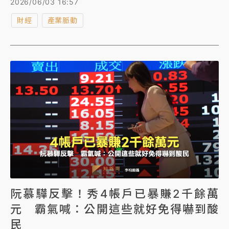
2026/06/03 16:57
交替高峰，且新品單價提升有助明年營收成長。另
財經
產業脈動
Cupola360產品線聚焦AI智慧視訊會議與全景影像，
今年底可望達損益平衡並推動上市計畫。信驊將持續提
升BMC晶片附加價值與安全功能，強化系統整合能力，
面對市場競爭維持高毛利率目標（61%-63%），並因
應AI浪潮加速伺服器需求成長，穩固市場領導地位。
阮慕驊反擊！秀4帳戶已暴賺2千餘萬
元 霸氣喊：公開這些就好免得嚇到酸
民