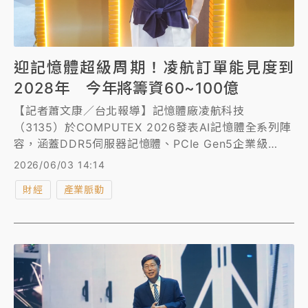
迎記憶體超級周期！凌航訂單能見度到
2028年 今年將籌資60~100億
【記者蕭文康／台北報導】記憶體廠凌航科技
（3135）於COMPUTEX 2026發表AI記憶體全系列陣
容，涵蓋DDR5伺服器記憶體、PCIe Gen5企業級
SSD、新一代CUDIMM與CAMM2，全面迎戰超級週期
2026/06/03 14:14
帶來的爆炸性高算力需求。董事長曾珍提到，庫存水位
財經
產業脈動
約維持3~4個月，主力供應商是SK海力士，而第3季原
廠端DRAM價格約漲3成，NAND漲7成，DDR4與
DDR5的結構性的缺貨會延續到2028年，目前CSP客
戶已經要和凌航談2028年合約，同時，今年將籌資
60~100億鎖定關鍵供貨來源。