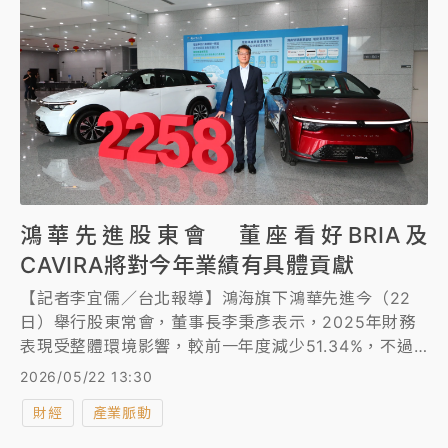
鴻華先進股東會 董座看好BRIA及
CAVIRA將對今年業績有具體貢獻
【記者李宜儒／台北報導】鴻海旗下鴻華先進今（22
日）舉行股東常會，董事長李秉彥表示，2025年財務
表現受整體環境影響，較前一年度減少51.34%，不過
公司已採取相應對策，2026年透過海內外多款新車型
2026/05/22 13:30
的加入交付，將對公司營收形成助益。
財經
產業脈動