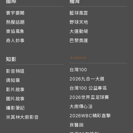
國際
體育
寰宇要聞
籃球風雲
熱搜話題
野球天地
東協萬象
大運動場
奇人妙事
巴黎奧運
知影
台灣100
影音頻道
2026九合一大選
鴿知窩
台灣100 公益專區
影片故事
2026世界盃足球賽
圖片故事
大廚傳心法
攝影筆記
2026WBC精彩直擊
米其林大廚影音
良醫說