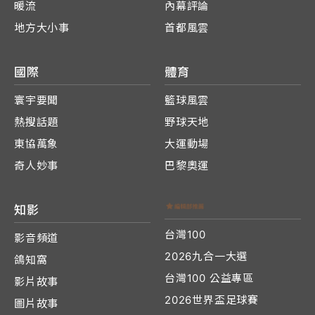
暖流
內幕評論
地方大小事
首都風雲
國際
體育
寰宇要聞
籃球風雲
熱搜話題
野球天地
東協萬象
大運動場
奇人妙事
巴黎奧運
知影
台灣100
影音頻道
2026九合一大選
鴿知窩
台灣100 公益專區
影片故事
2026世界盃足球賽
圖片故事