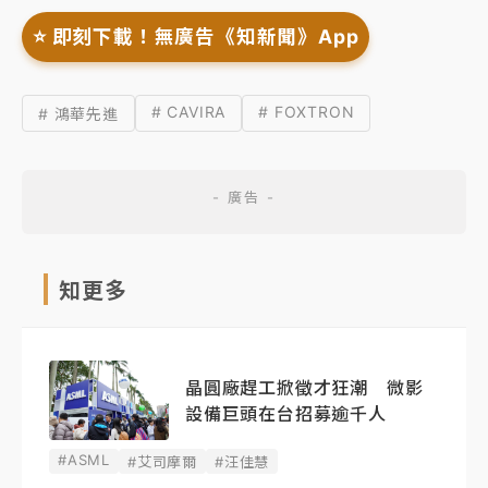
⭐️ 即刻下載！無廣告《知新聞》App
# CAVIRA
# FOXTRON
# 鴻華先進
知更多
晶圓廠趕工掀徵才狂潮 微影
設備巨頭在台招募逾千人
#ASML
#艾司摩爾
#汪佳慧