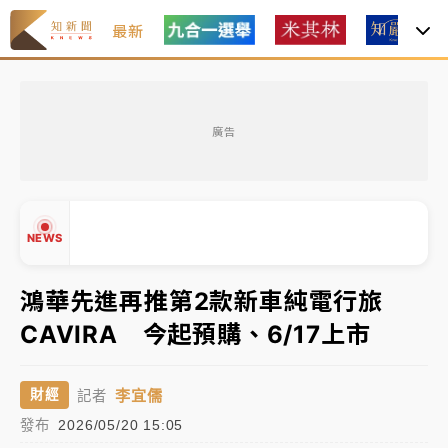
最新
最好玩的父親節！「爸氣集合」出發工程冒險島 邀社
福孩童齊暢玩
廣告
白海豚挾豪雨狂炸新北！時雨量破百毫米 水塔、雨棚
砸落毀車
「白海豚」雨炸新北！通報109件災情 侯友宜揭這類災
NEWS
損最多
強風長浪襲馬祖！「白海豚」逼近劃設警戒區 違規戲
鴻華先進再推第2款新車純電行旅
水觀浪恐重罰失血
CAVIRA 今起預購、6/17上市
白海豚瘦身！中部以北防劇烈降水 本周天氣展望「多
▲
雨不穩定」
▼
李宜儒
財經
記者
周末精選｜
苯駢芘無安全攝取值！致癌苦茶油下肚 毒
發布
2026/05/20 15:05
物醫籲多吃蔬果代謝