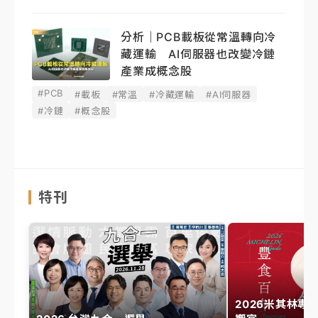
分析｜PCB載板從常溫轉向冷
藏運輸 AI伺服器也改變冷鏈
產業成概念股
#PCB
#載板
#常溫
#冷藏運輸
#AI伺服器
#冷鏈
#概念股
特刊
2026米其林專