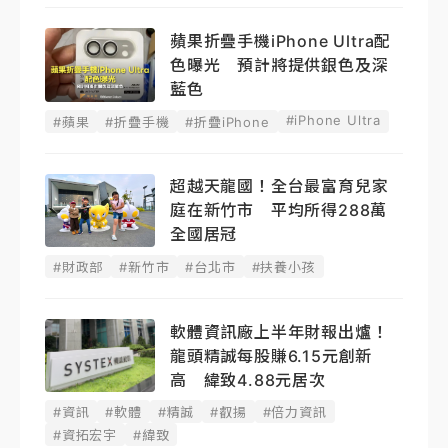
蘋果折疊手機iPhone Ultra配
色曝光 預計將提供銀色及深
藍色
#iPhone Ultra
#蘋果
#折疊手機
#折疊iPhone
超越天龍國！全台最富育兒家
庭在新竹市 平均所得288萬
全國居冠
#財政部
#新竹市
#台北市
#扶養小孩
軟體資訊廠上半年財報出爐！
龍頭精誠每股賺6.15元創新
高 緯致4.88元居次
#資訊
#軟體
#精誠
#叡揚
#倍力資訊
#資拓宏宇
#緯致