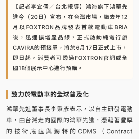
【記者李宜儒／台北報導】鴻海旗下鴻華先
白海豚瘦身！中部以北防劇烈降水 本周天氣展望「多
雨不穩定」
進今（20日）宣布，在台灣市場，繼去年12
月以FOXTRON品牌發表首款電動車BRIA
周末精選｜
苯駢芘無安全攝取值！致癌苦茶油下肚 毒
物醫籲多吃蔬果代謝
後，迅速擴增產品線，正式啟動純電行旅
CAVIRA的預接單。將於6月17日正式上市，
《知新聞》揭「運科計畫」人體實驗黑幕 運動部不追
究！遭監委質疑
即日起，消費者可透過FOXTRON官網或全
國18個展示中心進行預購。
台股處置新制明天上路 4大鬆綁一次看
周末精選｜
鎢業董座離奇命喪豪宅！檢警3方向追出前
致力於電動車的全球普及化
員工犯案 破案關鍵曝
鴻華先進董事長李秉彥表示，以自主研發電動
車，由台灣走向國際的鴻華先進，憑藉著豐厚
的技術底蘊與獨特的CDMS（Contract