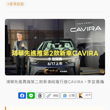
#產業脈動
《知新聞》揭「運科計畫」人體實驗黑幕 運動部不追
究！遭監委質疑
台股處置新制明天上路 4大鬆綁一次看
周末精選｜
鎢業董座離奇命喪豪宅！檢警3方向追出前
員工犯案 破案關鍵曝
最好玩的父親節！「爸氣集合」出發工程冒險島 邀社
福孩童齊暢玩
白海豚挾豪雨狂炸新北！時雨量破百毫米 水塔、雨棚
砸落毀車
鴻華先進再推第二款新車純電行旅CAVIRA。李宜儒攝
「白海豚」雨炸新北！通報109件災情 侯友宜揭這類災
損最多
APP
連結
訂閱
強風長浪襲馬祖！「白海豚」逼近劃設警戒區 違規戲
水觀浪恐重罰失血