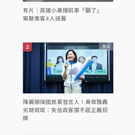
有片｜高雄小黃撞前車「翻了」
駕駛乘客4人送醫
政治
陳麗娜接國民黨發言人！黃敬雅轟
劣跡斑斑：失信政客撐不起正義招
牌