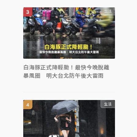
生活
白海豚正式降輕颱！最快今晚脫離
暴風圈 明大台北防午後大雷雨
生活