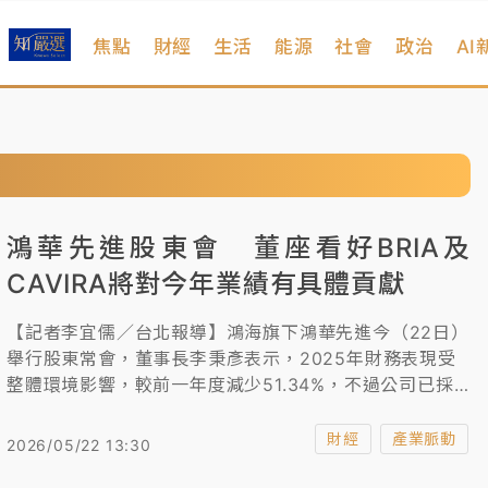
焦點
財經
生活
能源
社會
政治
AI
鴻華先進股東會 董座看好BRIA及
CAVIRA將對今年業績有具體貢獻
【記者李宜儒／台北報導】鴻海旗下鴻華先進今（22日）
舉行股東常會，董事長李秉彥表示，2025年財務表現受
整體環境影響，較前一年度減少51.34%，不過公司已採
取相應對策，2026年透過海內外多款新車型的加入交
付，將對公司營收形成助益。
財經
產業脈動
2026/05/22 13:30