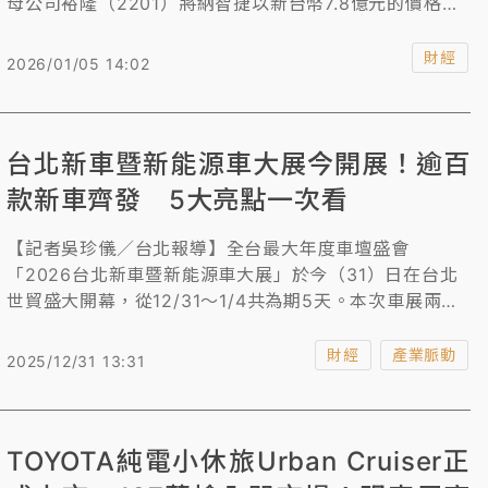
母公司裕隆（2201）將納智捷以新台幣7.8億元的價格，
出售給原合作夥伴鴻海（2317）旗下的鴻華先進
（Foxtron，2258）。外界指出，鴻海的這一策略「不是
財經
2026/01/05 14:02
為了賣車！」並非想要轉型成傳統車商，而是效法
Google推出Pixel手機的模式，旨在「展示一個完美的代
工範本」。這筆收購對於鴻海而言是小錢，但其戰略意義
台北新車暨新能源車大展今開展！逾百
重大，是「一站式Show出造車能力與市場驗證」。
款新車齊發 5大亮點一次看
【記者吳珍儀／台北報導】全台最大年度車壇盛會
「2026台北新車暨新能源車大展」於今（31）日在台北
世貿盛大開幕，從12/31～1/4共為期5天。本次車展兩年
一度，匯聚TESLA以及TOYOTA等超過25家國內外重量
級汽機車品牌、超過100台新車重磅登場，希望聚焦政策
財經
產業脈動
2025/12/31 13:31
利多包括小客車減稅與汰舊換新最高省10萬元等議題，以
刺激民眾買氣。
TOYOTA純電小休旅Urban Cruiser正