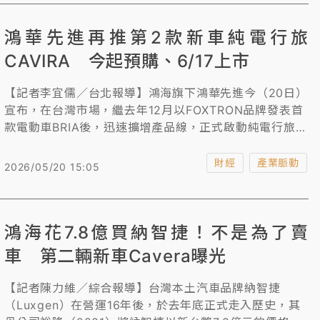
鴻華先進再推第2款新車純電行旅
CAVIRA 今起預購、6/17上市
【記者李宜儒／台北報導】鴻海旗下鴻華先進今（20日）
宣布，在台灣市場，繼去年12月以FOXTRON品牌發表首
款電動車BRIA後，迅速擴增產品線，正式啟動純電行旅
CAVIRA的預接單。將於6月17日正式上市，即日起，消
費者可透過FOXTRON官網或全國18個展示中心進行預
財經
產業脈動
2026/05/20 15:05
購。
鴻海花7.8億買納智捷！不是為了賣
車 第二輛新車Cavera曝光
【記者陳力維／綜合報導】台灣本土汽車品牌納智捷
（Luxgen）在營運16年後，於去年底正式走入歷史，其