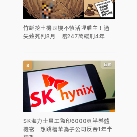
竹縣挖土機司機不慎活埋雇主！過
失致死判8月 賠247萬緩刑4年
國際
SK海力士員工盜印6000頁半導體
機密 想跳槽華為子公司反吞1年半