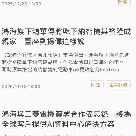
線上訂車「沒搞定」，今天到實體展間賞車、訂車的人發
財經
2025/12/25 18:00
現業代不知所措，選配怎麼選？加多少錢？訂單排序怎麼
排？出現展間人員遲遲搞不清楚的窘境。
鴻海旗下鴻華傳將吃下納智捷與裕隆成
親家 董座劉揚偉這樣說
【記者李宜儒／台北報導】市場傳出，鴻海旗下鴻華先進
將從裕隆拿下納智捷品牌，作為電動車出口海外的平台，
同時原本推出的納智捷純電動車n5更改名為Foxtron
Bria。鴻海董事長劉揚偉今天表示，鴻華的車子做的是相
當的不錯，市場反應也非常好，如何把好的產品擴大銷售
財經
產業脈動
2025/11/12 16:30
規模，一直是鴻華想要做的事情，至於納智捷那邊的想法
都是一致的，所以朝這個方向去思考，他們最後可能會談
出來一個合作的方式，讓新的合作方式，將鴻華的車子在
鴻海與三菱電機簽署合作備忘錄 將為
市場能夠持續擴大。
全球客戶提供AI資料中心解決方案