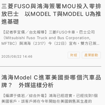
三菱FUSO與鴻海簽署MOU投入零排
放巴士 以MODEL T與MODEL U為推
進基礎
【記者李宜儒／台北報導】三菱FUSO卡車・巴士公司
（Mitsubishi Fuso Truck and Bus Corporation,
MFTBC）與鴻海（2317）今（22日）宣布，雙方已簽署
合作備忘錄（MOU），共同投入在零排放巴士（Zero
Emission Buses, ZEV）領域的戰略合作，加速日本商用
財經
產業脈動
2025/08/22 14:46
車領導品牌與全球電子產業龍頭在清潔能源交通上的布
局。
鴻海Model C進軍美國掛哪個汽車品
牌？ 外媒這樣分析
【編譯于倩若／綜合外電】鴻海已經證實，已經找到1個
美國客戶，該客戶將在今年開始在美國銷售其生產的