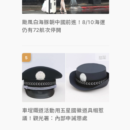
颱風白海豚朝中國前進！8/10海運
仍有72航次停開
生活
車埕鐵道活動用五星國徽道具帽惹
議！觀光署：內部申誡懲處