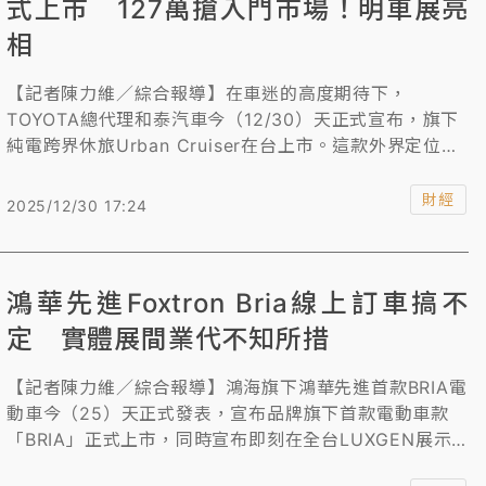
式上市 127萬搶入門市場！明車展亮
相
【記者陳力維／綜合報導】在車迷的高度期待下，
TOYOTA總代理和泰汽車今（12/30）天正式宣布，旗下
純電跨界休旅Urban Cruiser在台上市。這款外界定位為
入門都會跨界電動休旅車，是TOYOTA繼同門師兄bZ4X
後的又一純電車款，以127萬元售價搶攻入門電動車市
財經
2025/12/30 17:24
場。
鴻華先進Foxtron Bria線上訂車搞不
定 實體展間業代不知所措
【記者陳力維／綜合報導】鴻海旗下鴻華先進首款BRIA電
動車今（25）天正式發表，宣布品牌旗下首款電動車款
「BRIA」正式上市，同時宣布即刻在全台LUXGEN展示
服務中心展示BRIA實車。不過鴻華先進原稱發表後可進行