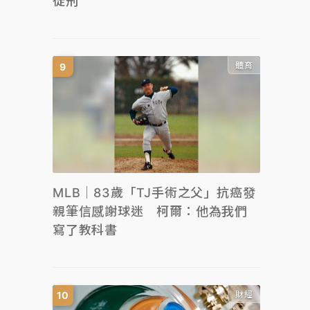
徒刑
體育
MLB｜83歲「TJ手術之父」抗癌發
親筆信感謝球迷 柯爾：他為我們
寫了教科書
財經