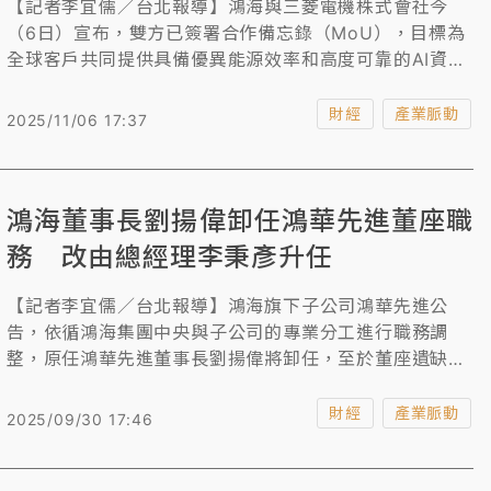
【記者李宜儒／台北報導】鴻海與三菱電機株式會社今
（6日）宣布，雙方已簽署合作備忘錄（MoU），目標為
全球客戶共同提供具備優異能源效率和高度可靠的AI資料
中心解決方案。雙方將在AI資料中心領域，充分結合彼此
的專業知識和資源網絡，進行全面合作。這也是鴻海跟三
財經
產業脈動
2025/11/06 17:37
菱集團繼電動車及電動巴士後，今年又一項合作項目。
鴻海董事長劉揚偉卸任鴻華先進董座職
務 改由總經理李秉彥升任
【記者李宜儒／台北報導】鴻海旗下子公司鴻華先進公
告，依循鴻海集團中央與子公司的專業分工進行職務調
整，原任鴻華先進董事長劉揚偉將卸任，至於董座遺缺則
由總經理李秉彥升任，另總經理一職則由副總經理陳清亞
升任。
財經
產業脈動
2025/09/30 17:46