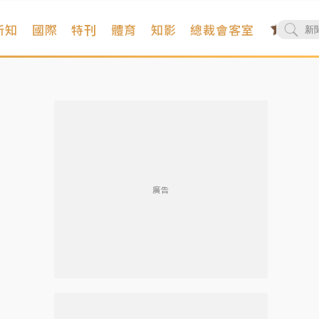
新知
國際
特刊
體育
知影
總裁會客室
廣告