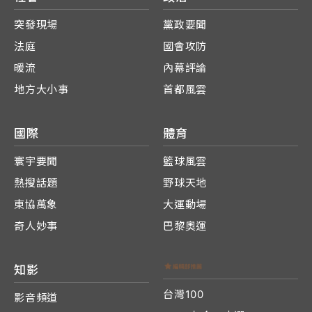
突發現場
黨政要聞
法庭
國會攻防
暖流
內幕評論
地方大小事
首都風雲
國際
體育
寰宇要聞
籃球風雲
熱搜話題
野球天地
東協萬象
大運動場
奇人妙事
巴黎奧運
知影
台灣100
影音頻道