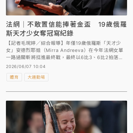
法網｜不敢置信能捧著金盃 19歲俄羅
斯天才少女奪冠寫紀錄
【記者毛琬婷／綜合報導】年僅19歲俄羅斯「天才少
女」安德烈耶娃（Mirra Andreeva）在今年法網女單
一路過關斬將挺進最終戰，最終以6比3、6比2拍落從
資格賽出現爭冠的波蘭「黑馬」赫瓦林斯卡（Maja
2026/06/07 10:04
Chwalinska），奪下生涯首座大滿貫金盃，也寫下紀
體育
大運動場
錄。