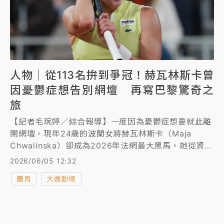
人物｜從113名拚到爭冠！赫瓦林斯卡曾
因憂鬱症想告別網壇 再寫巴黎驚奇之
旅
【記者毛琬婷／綜合報導】一度因為憂鬱症想要就此離
開網壇，現年24歲的波蘭女將赫瓦林斯卡（Maja
Chwalinska）卻成為2026年法網最大黑馬，她從資格
賽一路過關斬將挺進女單最終戰，距離捧起生涯首座大
2026/06/05 12:32
滿貫金盃只差最後一步，接下來她將與19歲俄羅斯「天
體育
大運動場
才少女」安德烈耶娃（Mirra Andreeva）爭冠。