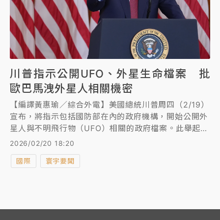
川普指示公開UFO、外星生命檔案 批
歐巴馬洩外星人相關機密
【編譯黃惠瑜／綜合外電】美國總統川普周四（2/19）
宣布，將指示包括國防部在內的政府機構，開始公開外
星人與不明飛行物（UFO）相關的政府檔案。此舉起因
於川普稍早指控前總統歐巴馬（Barack Obama）在播
2026/02/20 18:20
客（Podcast）節目中稱「外星人是真的」，涉嫌洩露
國際
寰宇要聞
國家機密。