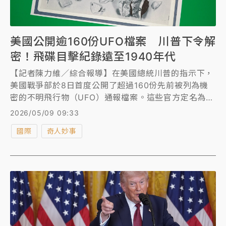
美國公開逾160份UFO檔案 川普下令解
密！飛碟目擊紀錄遠至1940年代
【記者陳力維／綜合報導】在美國總統川普的指示下，
美國戰爭部於8日首度公開了超過160份先前被列為機
密的不明飛行物（UFO）通報檔案。這些官方定名為
「不明異常現象」（UAP）的歷史紀錄最早可追溯至
2026/05/09 09:33
1940年代，內容不僅包含早年的「飛碟」目擊報告，
國際
奇人妙事
更揭露了近代聯邦探員目擊奇特發光球體的驚人細節，
正式為長久以來的外星揣測揭開官方的神秘面紗。