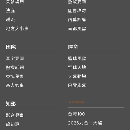
突發現場
黨政要聞
法庭
國會攻防
暖流
內幕評論
地方大小事
首都風雲
國際
體育
寰宇要聞
籃球風雲
熱搜話題
野球天地
東協萬象
大運動場
奇人妙事
巴黎奧運
知影
台灣100
影音頻道
2026九合一大選
鴿知窩