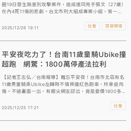
圈19日發生無差別攻擊案件，造成連同兇手張文（27歲）
在內4死11傷的悲劇。台北市刑大組成專案小組，第一時
間前往張文公園路租屋處查扣遭燒毀的華碩電競筆電，以
及案發前2天入住的千慧商旅中，查扣iPad Air及三星平
社會
突發現場
2025/12/26 19:11
板；另在戶籍地查獲iPhone及華碩筆電。專案小組今天公
布查扣手機、平板及筆電照片；其中電競筆電SSD硬碟至
今尚無法破解，iPad Air不明原因無法讀取，已請美方協
平安夜吃力了！台南11歲童騎Ubike撞
助。
超跑 網驚：1800萬停產法拉利
【記者王志弘／台南報導】難忘平安夜！台南市北區有名
11歲男童騎乘Ubike左轉時不慎擦撞紅色跑車，所幸皮肉
傷。不過畫面一出，有眼尖網友認出，竟是要價1800多
萬元的法拉利488 Pista，雖車頭輕微擦損，但由於已停
產，維修費恐令人咋舌，紛紛直呼「這下吃力了」。
社會
2025/12/25 17:21