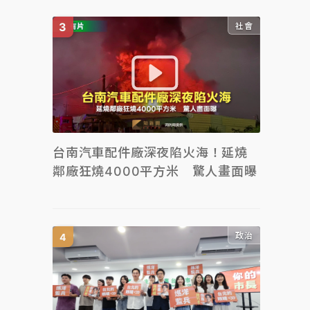
社會
台南汽車配件廠深夜陷火海！延燒
鄰廠狂燒4000平方米 驚人畫面曝
政治