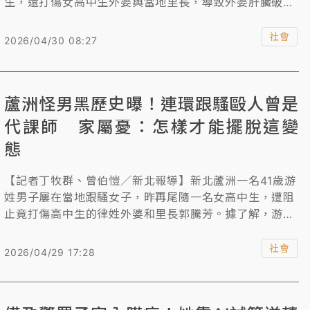
生，還打傷女高中生外婆與當地里長，導致外婆肝臟破裂
重傷，里長眼睛也受傷。游男遭逮後移送新北地檢署，檢
察官複訊後，認為游男涉犯重傷害、跟騷罪，有逃亡、反
社會
2026/04/30 08:27
覆實施犯罪之虞，依重傷害、跟蹤騷擾等罪聲請羈押，法
院深夜裁定收押。
蘆洲怪男黑歷史曝！連環跟騷毆人曾是
代課師 家屬憂：怎樣才能擺脫這變
態
【記者丁牧群、曾伯愷／新北報導】新北蘆洲一名41歲游
姓男子屢在當地跟騷女子，昨再尾隨一名女高中生，遭阻
止竟打傷高中生的律姓外婆和里長郭騰芳。據了解，游男
前科累累，去年曾入獄，自稱研究所肄業、曾是國小代課
老師，根據法院判決，他從2023到2024年就至少12度性
社會
2026/04/29 17:28
騷、跟騷、傷害多名女子和民眾，且3年前就曾跟騷此次
受害的女高中生，並將其外婆打到腦震盪，還曾打傷另名
被跟騷的女子，去年9月被法院判處3月徒刑、得易科罰