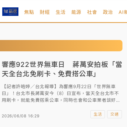
焦點
財經
生活
能源
社會
政治
AI
響應922世界無車日 蔣萬安拍板「當
天全台北免刷卡、免費搭公車」
【記者許皓婷／台北報導】為響應9月22日「世界無車
日」！台北市長蔣萬安今（8）日宣布，當天全台北市不
用刷卡，就能免費搭乘公車，同時也會和公車業者談好加
開班次，整體配套也會規劃好，推廣大眾綠運輸的重要
性。
生活
交通
2026/06/08 16:29