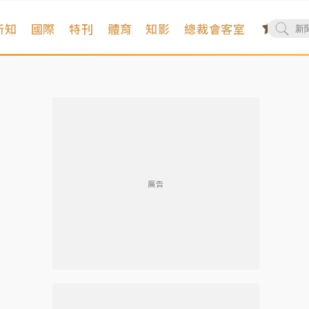
新知
國際
特刊
體育
知影
總裁會客室
廣告