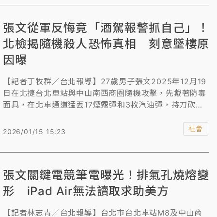
當於10的48次方的密碼。所幸華碩得知後，邀集國外專
家飛抵台灣，與檢警聯手，透過「特殊方式」，直接抓取
張文從軍反悔竟「酒駕報警抓自己」！
硬碟資料 ，才取得「金錢規劃」與「投擲式燃燒瓶」的犯
罪證據，還原犯罪拼圖。 至於張文另台iPad Air因檢警沒
北檢揭隨機殺人恐怖真相 刻意墜樓原
有密碼、求助原廠也愛莫能助，所幸檢警調查張文案發前
因曝
2月行蹤，發現他去年11月17日在北捷勘查地形時，監視
器拍下他曾拿出iPad Air解鎖，專案小組土法煉鋼格放
【記者丁牧群／台北報導】27歲男子張文2025年12月19
後，成功猜出張文的6位數密碼。
日在北捷台北車站與中山南西商圈隨機攻擊，先戴著防毒
面具，在北車通道猛丟17煙霧彈和3枚汽油彈，持刀砍刺
無辜路人，隨後轉到中山站外繼續攻擊，張文於當天晚間
遭警察圍捕時墜樓死亡，包括自己在內，造成4死11傷慘
社會
2026/01/15 15:23
案。台北地檢署分案偵辦，今天偵查終結，認定張文單獨
犯案，動機是因與社會、家人長期疏離，對於職場環境明
顯適應不良，甚至服志願役後後悔，竟刻意酒駕「報警抓
張文關鍵電競筆電曝光！排氣孔燒熔變
自己」。最終透過追求社會震撼的「高度計畫性表達式犯
罪」犯案，但因他已輕生亡，因此不起訴。
形 iPad Air無法讀取求助美方
【記者林志青／台北報導】台北市台北車站M8及中山商