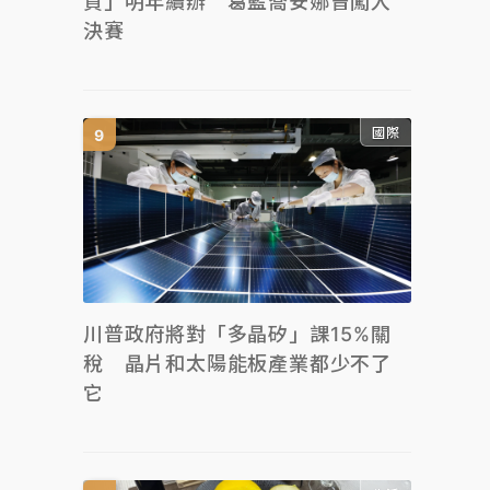
貫」明年續辦 葛藍喬安娜曾闖入
決賽
國際
川普政府將對「多晶矽」課15%關
稅 晶片和太陽能板產業都少不了
它