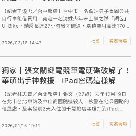
【記者王煌忠／台中報導】台中市一名詹姓男子貪圖公共
自行車租借費用，竟趁一名沈姓少年未上鎖之際「調包」
U-Bike，騎乘長達27小時後才歸還，累積費用高達1700
元，警方獲報循線查緝詹男到案，依侵占罪函送法辦；沈
姓少年經U-Bike公司釐清責任後，僅需負擔10元租借費
社會
突發現場
2026/03/18 14:47
用，權益未受重大損失。
獨家｜張文關鍵電競筆電硬碟破解了！
華碩出手神救援 iPad密碼這樣解
【記者林志青／台北報導】張文（27歲）去年12月19日
在北市台北車站及中山商圈隨機殺人，檢警在他公園路的
租屋處，及案發前2天入住的千慧旅店等處扣到iPad
Air、三星平板及華碩電競筆電，其中關鍵的華碩電競筆
電已焚毀，硬碟因SSD固態硬碟是Windows 11預設的
社會
突發現場
2026/01/15 19:11
「BitLocker」數位加密，檢警無法破解48字元數字、相