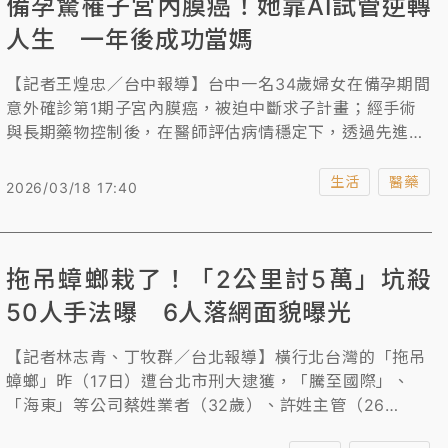
備孕驚罹子宮內膜癌！她靠AI試管逆轉
金，法官審酌他罹患思覺失調症、缺乏病識感，對兩性認
知有偏差，諭知須在執行完畢後，令入適當處所施以監護
人生 一年後成功當媽
5年，此案上訴高院審理中。
【記者王煌忠／台中報導】台中一名34歲婦女在備孕期間
意外確診第1期子宮內膜癌，被迫中斷求子計畫；經手術
與長期藥物控制後，在醫師評估病情穩定下，透過先進試
管嬰兒技術輔助，今年2月成功產下一名健康男嬰，王女
鼓勵還在求子的夫婦「人生的意外，無法預測，遇到了就
生活
醫藥
2026/03/18 17:40
積極面對與處理，現在的醫學很發達，只要醫病有相同信
念並共同協力，相信老天爺終會應許我們的」。
拖吊蟑螂栽了！「2公里討5萬」坑殺
50人手法曝 6人落網面貌曝光
【記者林志青、丁牧群／台北報導】橫行北台灣的「拖吊
蟑螂」昨（17日）遭台北市刑大逮獲，「騰至國際」、
「海東」等公司蔡姓業者（32歲）、許姓主管（26
歲）、廖姓女會計（26歲），以及李姓（28歲）、劉姓