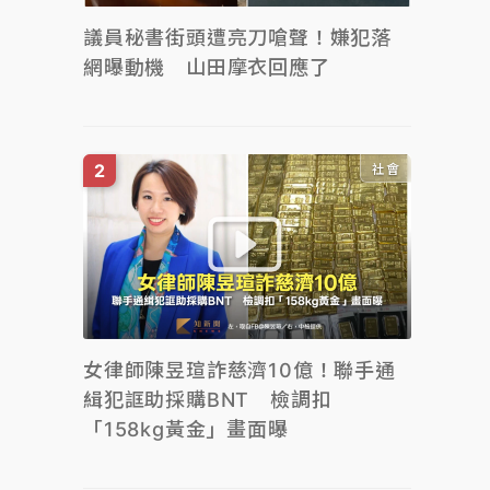
議員秘書街頭遭亮刀嗆聲！嫌犯落
網曝動機 山田摩衣回應了
社會
女律師陳昱瑄詐慈濟10億！聯手通
緝犯誆助採購BNT 檢調扣
「158kg黃金」畫面曝