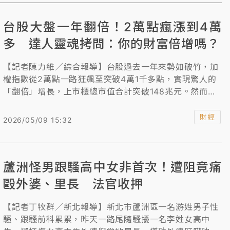
台股大盤一年翻倍！2萬點瘋漲到4萬
多 達人靈魂拷問：你的財富倍增嗎？
【記者陳力維／綜合報導】台股過去一年來勢如破竹，加
權指數從2萬點一路狂飆至突破4萬1千多點，實現驚人的
「翻倍」增長，上市櫃總市值合計突破148兆元。然而，
在這波由AI狂潮推動的財富巨浪中，財經達人卻發出靈魂
拷問：「你的財富真實倍增了嗎？」除了沒投入股市的民
財經
2026/05/09 15:32
眾，甚至多數未參與AI供應鏈行情的股民，恐怕都淪為財
富重分配的「局外人」。市場資金氾濫更引發了貸款滿水
位、辭職炒股等FOMO（錯失恐懼）現象。對此，專家呼
蘆洲怪男跟騷高中女非首次！遭阻竟痛
籲投資人面對既真實又虛幻的股市大漲，應放下比較心
態，回歸理智與系統化的投資策略，並以「平常心」應對
毆外婆、里長 法官收押
這場人性的考驗。
【記者丁牧群／新北報導】新北市蘆洲區一名游姓男子性
騷、跟騷前科累累，昨天一路尾隨騷擾一名李姓女高中