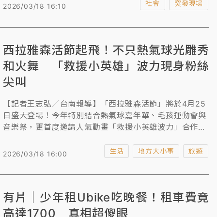
（32歲）與陳姓（19歲）司機共6人落網。警方查出有民
社會
突發現場
2026/03/18 16:10
眾春節找該集團拖吊，2公里竟被收費5萬元，受害車主恐
逾50人，目前已接獲20件報案。警方今下午依《稅捐稽
徵法》、《組織犯罪條例》、《刑法》詐欺及恐嚇取財等
西拉雅森活節起飛！不只熱氣球光雕秀
罪將6人移送台北地檢署複訊。
和火舞 「救援小英雄」波力現身粉絲
尖叫
【記者王志弘／台南報導】「西拉雅森活節」將於4月25
日盛大登場！今年特別結合熱氣球嘉年華、毛孩運動會與
音樂祭，更首度邀請人氣動畫「救援小英雄波力」合作。
首週將由熱氣球光雕秀與國際級火舞揭幕，隔週邀來知名
樂團接力開唱，歡迎全國遊客深入仙境西拉雅，感受大草
生活
地方大小事
旅遊
2026/03/18 16:00
原的童趣與活力。
有片｜少年租Ubike吃晚餐！租車費竟
高達1700 真相超傻眼