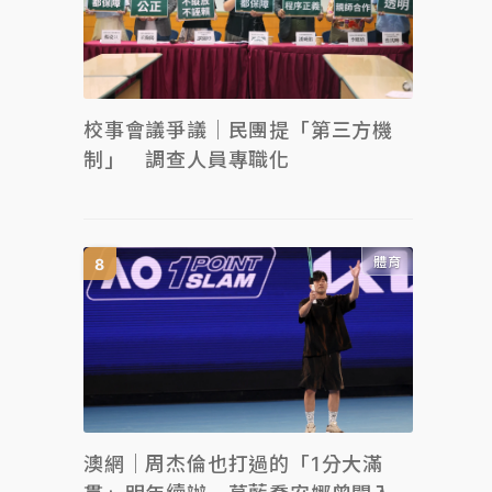
校事會議爭議｜民團提「第三方機
制」 調查人員專職化
體育
澳網｜周杰倫也打過的「1分大滿