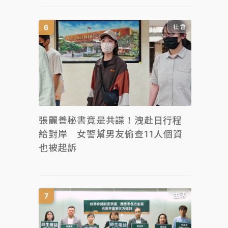
社會
張麗善秘書竟是共諜！洩赴日行程
給對岸 女警幫男友偷查11人個資
也被起訴
生活