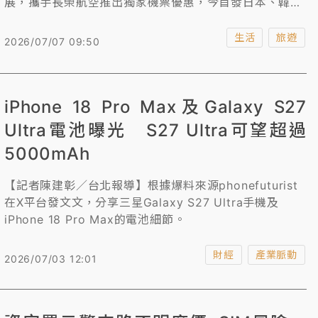
展，攜手長榮航空推出獨家機票優惠，今首發日本、韓
國、馬來西亞單程機票99元起；7月8日至7月9日還有韓
國指定地點機加酒享「5555元一口價」、台日韓星級飯
生活
旅遊
2026/07/07 09:50
店99元起。另外，雄獅旅遊攜手阿聯酋航空推歐洲機票促
銷，上午11點開搶杜拜、巴黎等航點來回2萬有找。
iPhone 18 Pro Max及Galaxy S27
Ultra電池曝光 S27 Ultra可望超過
5000mAh
【記者陳建彰／台北報導】根據爆料來源phonefuturist
在X平台發文文，分享三星Galaxy S27 Ultra手機及
iPhone 18 Pro Max的電池細節。
財經
產業脈動
2026/07/03 12:01