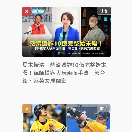
社會
周末精選｜慈濟遭詐10億完整始末
曝！律師掮客大玩兩面手法 郭台
銘、蔡英文成關鍵
體育