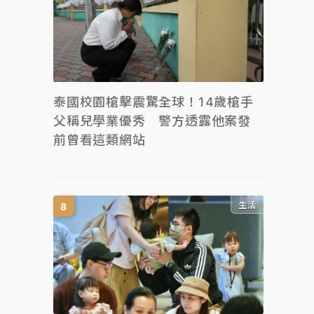
泰國校園槍擊震驚全球！14歲槍手
父稱兒學業優秀 警方透露他案發
前曾看這類網站
生活