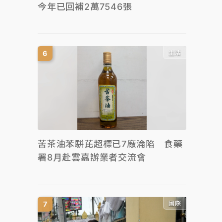
今年已回補2萬7546張
生活
苦茶油苯駢芘超標已7廠淪陷 食藥
署8月赴雲嘉辦業者交流會
國際