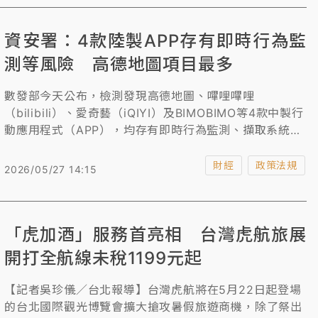
布局，更透過台北、台中雙點直飛，為北中南乘客提供更
便捷的航班選擇。
資安署：4款陸製APP存有即時行為監
測等風險 高德地圖項目最多
數發部今天公布，檢測發現高德地圖、嗶哩嗶哩
（bilibili）、愛奇藝（iQIYI）及BIMOBIMO等4款中製行
動應用程式（APP），均存有即時行為監測、擷取系統資
訊、資料傳輸及分享等風險，其中，高德地圖風險項目最
多，Android作業系統達11項，iOS作業系統則有8項。
財經
政策法規
2026/05/27 14:15
「虎加酒」服務首亮相 台灣虎航旅展
開打全航線未稅1199元起
【記者吳珍儀／台北報導】台灣虎航將在5月22日起登場
的台北國際觀光博覽會擴大搶攻暑假旅遊商機，除了祭出