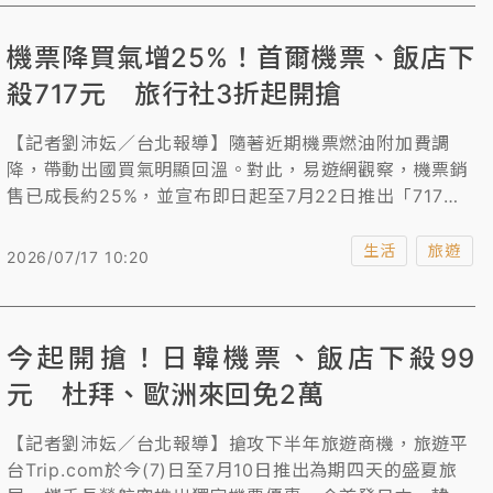
擇。星宇航空也即將開賣第二個歐洲航點-巴塞隆納，成
為首家直飛西班牙的台灣航空，持續拓展歐洲航網版圖。
機票降買氣增25%！首爾機票、飯店下
殺717元 旅行社3折起開搶
【記者劉沛妘／台北報導】隨著近期機票燃油附加費調
降，帶動出國買氣明顯回溫。對此，易遊網觀察，機票銷
售已成長約25%，並宣布即日起至7月22日推出「717年
中慶」，包含全站最低下殺3折起，還有天天限量」717元
北海道、首爾機票、台灣星級飯店等一口價爆品開搶！活
生活
旅遊
2026/07/17 10:20
動期間刷中國信託信用卡不限金額，加碼再抽「7萬元旅
遊金」。
今起開搶！日韓機票、飯店下殺99
元 杜拜、歐洲來回免2萬
【記者劉沛妘／台北報導】搶攻下半年旅遊商機，旅遊平
台Trip.com於今(7)日至7月10日推出為期四天的盛夏旅