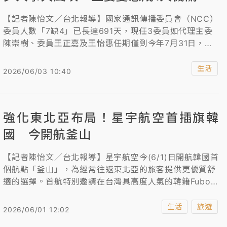
【記者陳怡文／台北報導】國家通訊傳播委員會（NCC）
委員人數「7缺4」已長達691天，現任3委員如代理主委
陳崇樹、委員王正嘉及王怡惠任期僅到今年7月31日，恐
釀「團滅」危機，立委質疑，陳崇樹任期僅剩1個多月，
卻在昨天進行大規模人事異動，綜規處長溫俊瑜升任主
生活
2026/06/03 10:40
秘，未來是否變成1人機關，陳崇樹回應，法律沒有寫的
地方，沒有明文規定沒有委員的時候怎麼處理，這是行政
院跟立法院面對及互動的議題。
強化東北亞布局！星宇航空首插旗韓
國 今開航釜山
【記者陳怡文／台北報導】星宇航空今(6/1)日開航韓國首
個航點「釜山」，為經常往返東北亞的旅客提供更優質舒
適的選擇。首航特別邀請在台灣具高度人氣的韓籍Fubon
Angels成員珉貞及晧禎，以釜山航線大使身份現身應援，
並分享釜山私房旅遊體驗，星宇航空策略長劉允富表示，
生活
旅遊
2026/06/01 12:02
釜山航線的開闢不僅進一步強化星宇航空在東北亞市場的