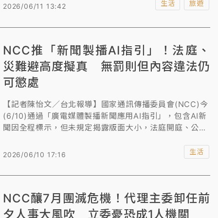
折、交通3折等優惠；另外，可樂旅遊也祭出激省優惠，
生活
旅遊
2026/06/11 13:42
出國最低免2萬。
NCC推「新聞製播AI指引」！法庭、
災難避高度擬真 無罰則但內容違法仍
可懲處
【記者陳怡文／台北報導】國家通訊傳播委員會(NCC)今
(6/10)通過「廣電媒體製播新聞應用AI指引」，包含AI新
聞因全程標示，但未規定揭露版面大小，法庭開庭、公共
衛生、重大刑案、災害突發事件及涉及國家安全等議題，
避免高度擬真，NCC強調，該指引是參考性質的行政指
生活
2026/06/10 17:16
導，使用AI製播新聞沒有相關罰則，但內容若涉及損害公
共利益、暴力血腥等畫面，仍可以既有法規懲處。
NCC釀7月團滅危機！代理主委卸任前
夕人事大風吹 立委憂恐成1人機關