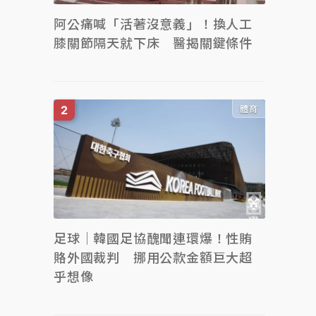
阿公痛喊「活著沒意義」！換人工
膝關節隔天就下床 醫揭關鍵條件
體育
足球｜韓國足協醜聞連環爆！性賄
賂外國裁判 挪用公款金額巨大超
乎想像