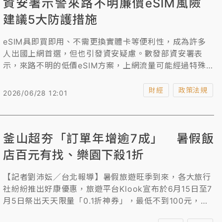
資安署示警來路不明廉價eSIM風險
建議5大防護措施
eSIM具即買即用、不需更換實體卡等便利性，成為許多
人出國上網首選，但也引發資安疑慮。數發部資安署表
示，來路不明的低價eSIM方案，上網流量可能經過特殊
地區，如中國電信商的路由，恐衍生個資外洩風險，並提
醒民眾購買前確認網路來源；使用時留意手機資料是否遭
財經
政策法規
2026/06/28 12:01
竊取或異常運作等5大方式自保。
釜山超夯「訂單年增逾7成」 暑假飯
店百元有找、樂園下殺1折
【記者劉沛妘／台北報導】暑假旅遊旺季到來，各大旅行
社紛紛推出好康優惠，旅遊平台Klook宣布於6月15日至7
月5日祭出天天限量「0.1折神券」，最低不到100元，就
能入手全球人氣飯店與行程體驗商品，還有全球樂園1