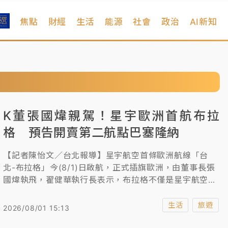
焦點
財經
生活
能源
社會
政治
AI新知
K董張國煒親駕！星宇歐洲首航布拉
格 預告開賣第二航點巴塞隆納
【記者陳怡文／台北報導】星宇航空首條歐洲航線「台
北-布拉格」今(8/1)日啟航，正式插旗歐洲，由董事長張
國煒執飛，翟健華執行長表示，布拉格不僅是星宇航空第
一個歐洲航點，更是全球航網佈局的重要里程碑。隨著半
導體產業供應鏈布局逐步成形，直飛航線的開通將進一步
生活
旅遊
2026/08/01 15:13
串聯商務與旅遊需求，提供旅客更便利且舒適的飛行選