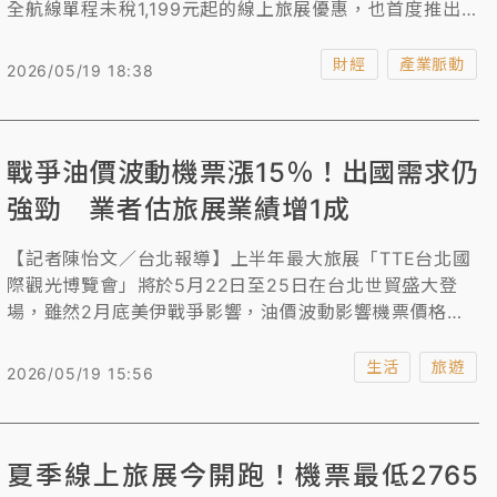
全航線單程未稅1,199元起的線上旅展優惠，也首度推出
整合機票與住宿的「虎加酒 tigertel」服務，成為今年旅
展主打亮點之一。
財經
產業脈動
2026/05/19 18:38
戰爭油價波動機票漲15％！出國需求仍
強勁 業者估旅展業績增1成
【記者陳怡文／台北報導】上半年最大旅展「TTE台北國
際觀光博覽會」將於5月22日至25日在台北世貿盛大登
場，雖然2月底美伊戰爭影響，油價波動影響機票價格漲
幅10至15%，但旅遊業者直言出國需求仍強勁，預估線上
線下整體業績能較去年增1至2成，動能為日韓商品持續熱
生活
旅遊
2026/05/19 15:56
銷、長程線需求回溫，及運動、鐵道、郵輪等旅遊項目成
今年最具潛力黑馬。
夏季線上旅展今開跑！機票最低2765