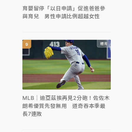
育嬰留停「以日申請」促進爸爸參
與育兒 男性申請比例超越女性
體育
MLB｜迪亞茲挨再見2分砲！佐佐木
朗希優質先發無用 道奇吞本季最
長7連敗