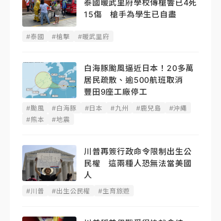
泰國暖武里府學校傳槍響已4死
15傷 槍手為學生已自盡
#泰國
#槍擊
#暖武里府
白海豚颱風逼近日本！20多萬
居民疏散、逾500航班取消
豐田9座工廠停工
#颱風
#白海豚
#日本
#九州
#鹿兒島
#沖繩
#熊本
#地震
川普再簽行政命令限制出生公
民權 這兩種人恐無法當美國
人
#川普
#出生公民權
#生育旅遊