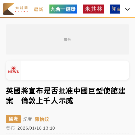
最新
女律師陳昱瑄詐慈濟10億！黃金158kg遭查扣畫面曝光
廣告
暑假過三周才推「E宿新北打卡趣」！抽獎程序複雜 觀
旅局回應了
中信慈善基金會想增加董事人數！辜仲諒向法院聲請遭
NEWS
駁 理由曝光
故宮《龍藏經》特展第2檔！今線上預約開賣一度塞車
英國將宣布是否批准中國巨型使館建
周六起展出延長至晚上7時
案 倫敦上千人示威
台東農業處長涉圖利渡假村！東檢抗告成功 今重開羈
▲
押庭
▼
陳怡妏
國際
記者
父親節泡湯了！中颱白海豚雨彈轟3天 「紅到發紫」降
發布
2026/01/18 13:10
雨熱區曝