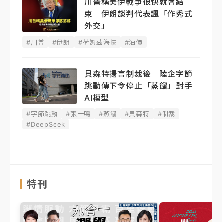
川普稱美伊戰爭很快就會結
束 伊朗談判代表諷「作秀式
外交」
#川普
#伊朗
#荷姆茲海峽
#油價
貝森特揚言制裁後 陸企字節
跳動傳下令停止「蒸餾」對手
AI模型
#字節跳動
#張一鳴
#蒸餾
#貝森特
#制裁
#DeepSeek
特刊