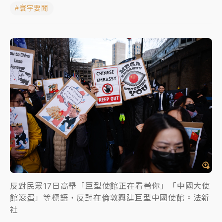
#寰宇要聞
女律師陳昱瑄詐慈濟10億！黃金158kg遭查扣畫面曝光
暑假過三周才推「E宿新北打卡趣」！抽獎程序複雜 觀
旅局回應了
中信慈善基金會想增加董事人數！辜仲諒向法院聲請遭
駁 理由曝光
故宮《龍藏經》特展第2檔！今線上預約開賣一度塞車
周六起展出延長至晚上7時
台東農業處長涉圖利渡假村！東檢抗告成功 今重開羈
押庭
父親節泡湯了！中颱白海豚雨彈轟3天 「紅到發紫」降
雨熱區曝
反對民眾17日高舉「巨型使館正在看著你」「中國大使
館滾蛋」等標語，反對在倫敦興建巨型中國使館。法新
社