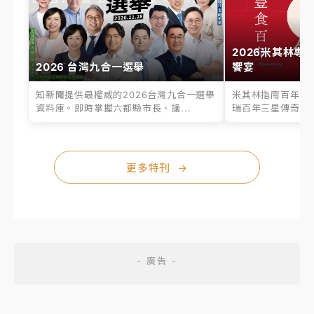
2026米其林專
2026 台灣九合一選舉
饗宴
知新聞提供最權威的2026台灣九合一選舉
米其林指南百年之
資料庫。即時掌握六都縣市長、議...
瑞百年三星傳奇、台
更多特刊
→