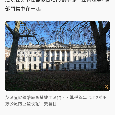
部門集中在一起。
英國皇家鑄幣廠舊址被中國買下，準備興建占地2萬平
方公尺的巨型使館。美聯社