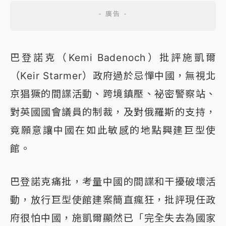
巴登諾克（Kemi Badenoch）批評施凱爾
（Keir Starmer）政府過於忌憚中國，無視北
京猖獗的間諜活動、跨境鎮壓、祕密警察站、
對英國國會議員的制裁，及對俄羅斯的支持，
竟願意讓中國在如此敏感的地點興建巨型使
館。
巴登諾克痛批，考量中國的間諜和干擾破壞活
動，放行巨型使館建案簡直瘋狂，批評現任政
府很怕中國，施凱爾顯然已「完全失去為國家