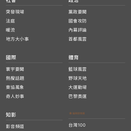
社會
政治
突發現場
黨政要聞
法庭
國會攻防
暖流
內幕評論
地方大小事
首都風雲
國際
體育
寰宇要聞
籃球風雲
熱搜話題
野球天地
東協萬象
大運動場
奇人妙事
巴黎奧運
知影
台灣100
影音頻道