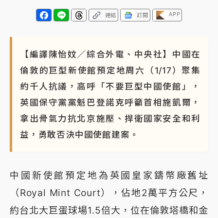
APP
連結
訂閱
【編譯陳怡妏／綜合外電、中央社】中國在
倫敦的巨型新使館預定地周六（1/17）聚集
約千人抗議，高呼「不要巨型中國使館」，
英國保守黨黨魁巴登諾克呼籲首相施凱爾，
拿出骨氣力抗北京施壓、捍衛國家安全和利
益，勇敢否決中國使館建案。
中國新使館預定地為英國皇家鑄幣廠舊址
（Royal Mint Court），佔地2萬平方公尺，
約台北大巨蛋球場1.5倍大，位在倫敦塔橋和金