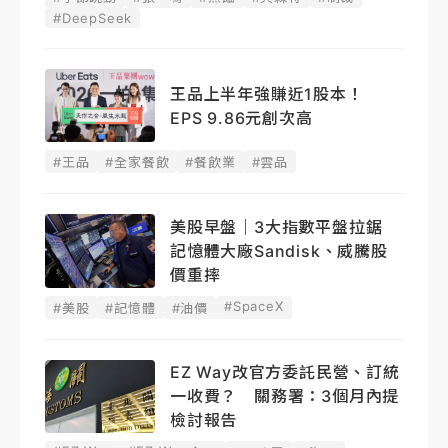
#DeepSeek
王品上半年強賺近1股本！
EPS 9.86元創次高
#王品
#全家餐飲
#餐飲業
#雲品
美股早盤｜3大指數平盤拉鋸
記憶體大廠Sandisk、威騰股
價重摔
#SpaceX
#美股
#記憶體
#油價
EZ Way改官方委託民營、訂統
一收費？ 關務署：3個月內提
檢討報告