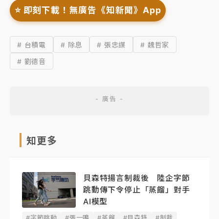
⭐️ 即刻下載！無廣告《知新聞》App
# 台積電
# 除息
# 張忠謀
# 魏哲家
# 劉德音
知更多
貝森特揚言制裁後 陸企字節
跳動傳下令停止「蒸餾」對手
AI模型
#字節跳動
#張一鳴
#蒸餾
#貝森特
#制裁