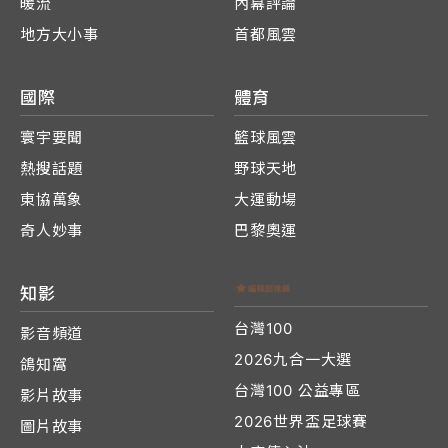
暖流
內幕評論
地方大小事
首都風雲
國際
體育
寰宇要聞
籃球風雲
熱搜話題
野球天地
東協萬象
大運動場
奇人妙事
巴黎奧運
知影
台灣100
影音頻道
2026九合一大選
鴿知窩
台灣100 公益專區
影片故事
2026世界盃足球賽
圖片故事