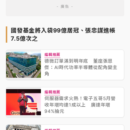
國發基金將入袋99億居冠、張忠謀進帳
7.5億次之
編輯推薦
德微訂單滿到明年底 董座張恩
傑：AI時代功率半導體從配角變主
角
編輯推薦
伺服器需求火熱！電子五哥5月營
收年增均達1成以上 廣達年增
94%掄元