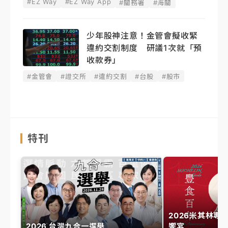
#EZ Way
#EZ Way App
#關務署
#海關
少年股神注意！金管會擬收緊
違約交割制度 研議1次就「預
收款券」
#金管會
#證交所
#違約交割
#台股
#股市
特刊
2026米其林專
2026 台灣九合一選舉
饗宴