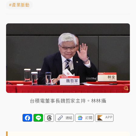
#產業脈動
女律師陳昱瑄詐慈濟10億！黃金158kg遭查扣畫面曝光
暑假過三周才推「E宿新北打卡趣」！抽獎程序複雜 觀
旅局回應了
中信慈善基金會想增加董事人數！辜仲諒向法院聲請遭
駁 理由曝光
故宮《龍藏經》特展第2檔！今線上預約開賣一度塞車
周六起展出延長至晚上7時
台東農業處長涉圖利渡假村！東檢抗告成功 今重開羈
押庭
台積電董事長魏哲家主持。林林攝
父親節泡湯了！中颱白海豚雨彈轟3天 「紅到發紫」降
雨熱區曝
APP
連結
訂閱