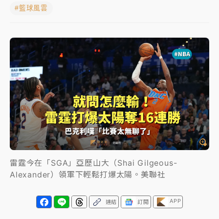
#籃球風雲
女律師陳昱瑄詐慈濟10億！黃金158kg遭查扣畫面曝光
暑假過三周才推「E宿新北打卡趣」！抽獎程序複雜 觀
旅局回應了
中信慈善基金會想增加董事人數！辜仲諒向法院聲請遭
駁 理由曝光
故宮《龍藏經》特展第2檔！今線上預約開賣一度塞車
周六起展出延長至晚上7時
台東農業處長涉圖利渡假村！東檢抗告成功 今重開羈
押庭
雷霆今在「SGA」亞歷山大（Shai Gilgeous-
父親節泡湯了！中颱白海豚雨彈轟3天 「紅到發紫」降
Alexander）領軍下輕鬆打爆太陽。美聯社
雨熱區曝
APP
連結
訂閱