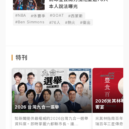
本人說法曝光
#NBA
#GOAT
#休賽季
#西蒙斯
#Ben Simmons
#76人
#熱火
#復出
特刊
2026米其林專
2026 台灣九合一選舉
饗宴
知新聞提供最權威的2026台灣九合一選舉
米其林指南百年之
資料庫。即時掌握六都縣市長、議...
瑞百年三星傳奇、台