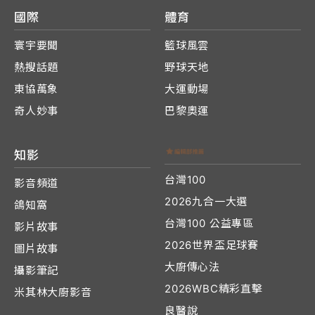
國際
體育
寰宇要聞
籃球風雲
熱搜話題
野球天地
東協萬象
大運動場
奇人妙事
巴黎奧運
知影
台灣100
影音頻道
2026九合一大選
鴿知窩
台灣100 公益專區
影片故事
2026世界盃足球賽
圖片故事
大廚傳心法
攝影筆記
2026WBC精彩直擊
米其林大廚影音
良醫說