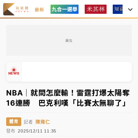
最新
女律師陳昱瑄詐慈濟10億！黃金158kg遭查扣畫面曝光
廣告
暑假過三周才推「E宿新北打卡趣」！抽獎程序複雜 觀
旅局回應了
中信慈善基金會想增加董事人數！辜仲諒向法院聲請遭
NEWS
駁 理由曝光
故宮《龍藏經》特展第2檔！今線上預約開賣一度塞車
NBA｜就問怎麼輸！雷霆打爆太陽奪
周六起展出延長至晚上7時
16連勝 巴克利嘆「比賽太無聊了」
台東農業處長涉圖利渡假村！東檢抗告成功 今重開羈
▲
押庭
▼
陳雍仁
體育
記者
父親節泡湯了！中颱白海豚雨彈轟3天 「紅到發紫」降
發布
2025/12/11 11:35
雨熱區曝