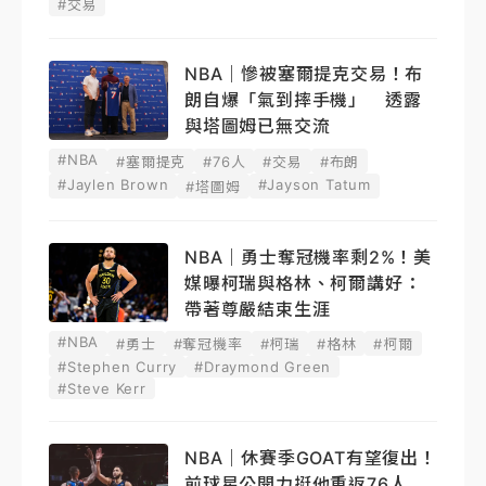
#交易
NBA｜慘被塞爾提克交易！布
朗自爆「氣到摔手機」 透露
與塔圖姆已無交流
#NBA
#塞爾提克
#76人
#交易
#布朗
#Jaylen Brown
#Jayson Tatum
#塔圖姆
NBA｜勇士奪冠機率剩2%！美
媒曝柯瑞與格林、柯爾講好：
帶著尊嚴結束生涯
#NBA
#勇士
#奪冠機率
#柯瑞
#格林
#柯爾
#Stephen Curry
#Draymond Green
#Steve Kerr
NBA｜休賽季GOAT有望復出！
前球星公開力挺他重返76人