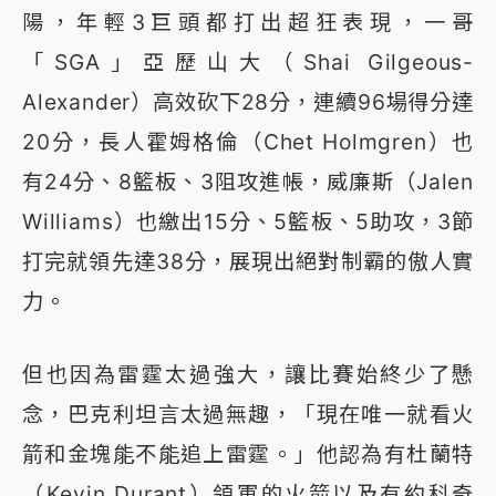
陽，年輕3巨頭都打出超狂表現，一哥
「SGA」亞歷山大（Shai Gilgeous-
Alexander）高效砍下28分，連續96場得分達
20分，長人霍姆格倫（Chet Holmgren）也
有24分、8籃板、3阻攻進帳，威廉斯（Jalen
Williams）也繳出15分、5籃板、5助攻，3節
打完就領先達38分，展現出絕對制霸的傲人實
力。
但也因為雷霆太過強大，讓比賽始終少了懸
念，巴克利坦言太過無趣，「現在唯一就看火
箭和金塊能不能追上雷霆。」他認為有杜蘭特
（Kevin Durant）領軍的火箭以及有約科奇