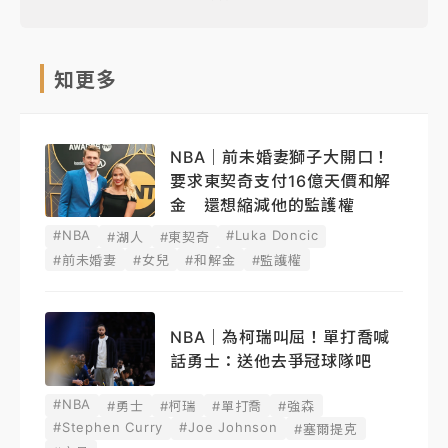
知更多
NBA｜前未婚妻獅子大開口！
要求東契奇支付16億天價和解
金 還想縮減他的監護權
#NBA
#Luka Doncic
#湖人
#東契奇
#前未婚妻
#女兒
#和解金
#監護權
NBA｜為柯瑞叫屈！單打喬喊
話勇士：送他去爭冠球隊吧
#NBA
#勇士
#柯瑞
#單打喬
#強森
#Stephen Curry
#Joe Johnson
#塞爾提克