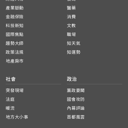
產業脈動
醫藥
金融保險
消費
科技新知
文教
國際焦點
職場
趨勢大師
知天氣
政策法規
知運勢
地產房市
社會
政治
突發現場
黨政要聞
法庭
國會攻防
暖流
內幕評論
地方大小事
首都風雲