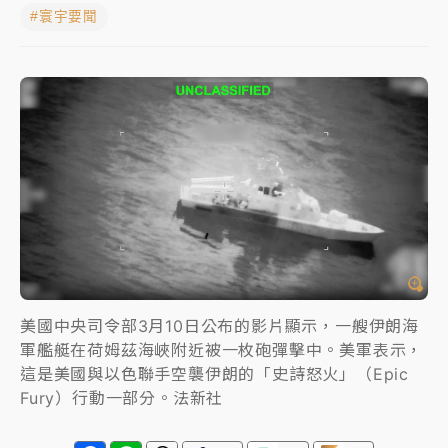
#寰宇要聞
女律師陳昱瑄詐慈濟10億！黃金158kg遭查扣畫面曝光
暑假過三周才推「E宿新北打卡趣」！抽獎程序複雜 觀
旅局回應了
中信慈善基金會想增加董事人數！辜仲諒向法院聲請遭
駁 理由曝光
故宮《龍藏經》特展第2檔！今線上預約開賣一度塞車
周六起展出延長至晚上7時
台東農業處長涉圖利渡假村！東檢抗告成功 今重開羈
押庭
美國中央司令部3月10日公布的影片顯示，一艘伊朗海
軍艦艇在荷姆茲海峽附近被一枚砲彈擊中。美軍表示，
父親節泡湯了！中颱白海豚雨彈轟3天 「紅到發紫」降
雨熱區曝
這是美國與以色聯手空襲伊朗的「史詩怒火」（Epic
Fury）行動一部分。法新社