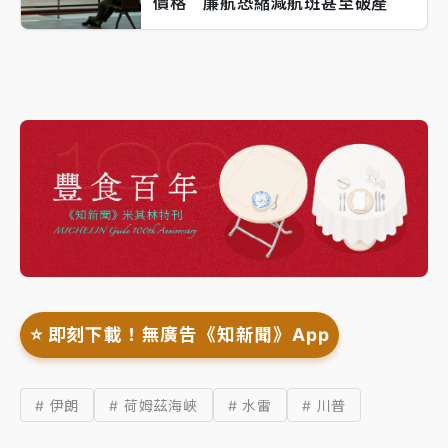
價格 廉航恐縮減航班甚至破產
⭐️ 即刻下載！無廣告《知新聞》App
# 伊朗
# 荷姆茲海峽
# 水雷
# 川普