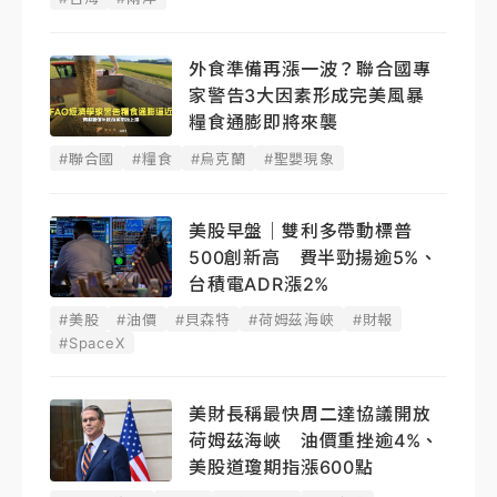
外食準備再漲一波？聯合國專
家警告3大因素形成完美風暴
糧食通膨即將來襲
#聯合國
#糧食
#烏克蘭
#聖嬰現象
美股早盤｜雙利多帶動標普
500創新高 費半勁揚逾5%、
台積電ADR漲2%
#美股
#油價
#貝森特
#荷姆茲海峽
#財報
#SpaceX
美財長稱最快周二達協議開放
荷姆茲海峽 油價重挫逾4%、
美股道瓊期指漲600點