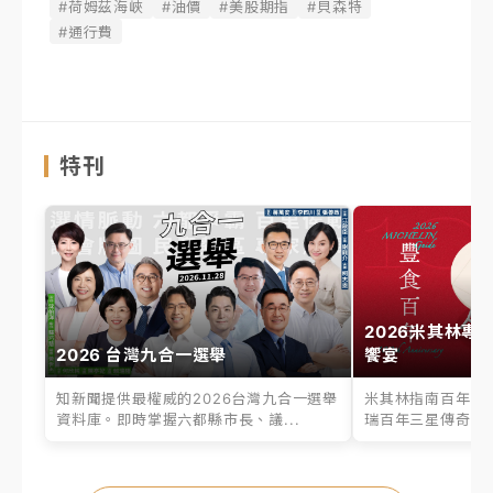
#荷姆茲海峽
#油價
#美股期指
#貝森特
#通行費
特刊
2026米其林專
2026 台灣九合一選舉
饗宴
知新聞提供最權威的2026台灣九合一選舉
米其林指南百年之
資料庫。即時掌握六都縣市長、議...
瑞百年三星傳奇、台