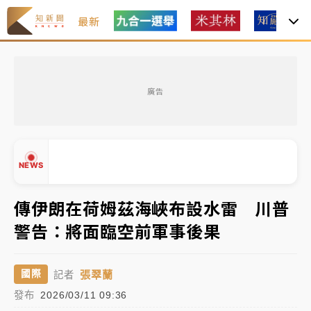
最新
女律師陳昱瑄詐慈濟10億！黃金158kg遭查扣畫面曝光
廣告
暑假過三周才推「E宿新北打卡趣」！抽獎程序複雜 觀
旅局回應了
中信慈善基金會想增加董事人數！辜仲諒向法院聲請遭
NEWS
駁 理由曝光
故宮《龍藏經》特展第2檔！今線上預約開賣一度塞車
傳伊朗在荷姆茲海峽布設水雷 川普
周六起展出延長至晚上7時
警告：將面臨空前軍事後果
台東農業處長涉圖利渡假村！東檢抗告成功 今重開羈
▲
▼
押庭
張翠蘭
國際
記者
父親節泡湯了！中颱白海豚雨彈轟3天 「紅到發紫」降
發布
2026/03/11 09:36
雨熱區曝