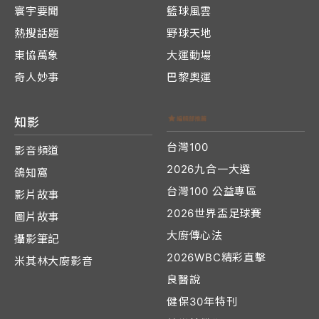
寰宇要聞
籃球風雲
熱搜話題
野球天地
東協萬象
大運動場
奇人妙事
巴黎奧運
知影
台灣100
影音頻道
2026九合一大選
鴿知窩
台灣100 公益專區
影片故事
2026世界盃足球賽
圖片故事
大廚傳心法
攝影筆記
2026WBC精彩直擊
米其林大廚影音
良醫說
健保30年特刊