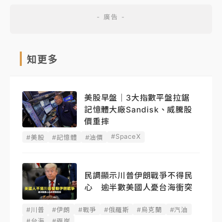
知更多
美股早盤｜3大指數平盤拉鋸
記憶體大廠Sandisk、威騰股
價重摔
#SpaceX
#美股
#記憶體
#油價
民調顯示川普伊朗戰爭不得民
心 逾半數美國人憂台海衝突
#川普
#伊朗
#戰爭
#俄羅斯
#烏克蘭
#汽油
#台海
#兩岸