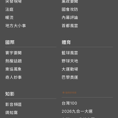
突發現場
黨政要聞
法庭
國會攻防
暖流
內幕評論
地方大小事
首都風雲
國際
體育
寰宇要聞
籃球風雲
熱搜話題
野球天地
東協萬象
大運動場
奇人妙事
巴黎奧運
知影
台灣100
影音頻道
2026九合一大選
鴿知窩