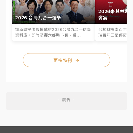
2026米其林專
2026 台灣九合一選舉
饗宴
知新聞提供最權威的2026台灣九合一選舉
米其林指南百年之
資料庫。即時掌握六都縣市長、議...
瑞百年三星傳奇、台
更多特刊
→