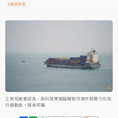
#國際焦點
中颱白海豚進逼！台北喜來登圍籬傾倒砸傷人 民權西
路鷹架倒塌壓2車
有片｜
白海豚暴風圈逼近！新北淡水赫見龍捲風 榕樹
連根拔起
中颱白海豚風雨來了！中部以北防豪雨 今晚、明天影
響最劇烈
白海豚逼近！北市水門只出不進 未移置車輛最高罰
4800＋拖吊費
工商協進會認為，高科技業面臨關稅可將外部壓力化為
升級動能。陳卓邦攝