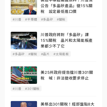
製造半導體關鍵原料！川普簽
公告「多晶矽產品」徵15%關
稅 設定最低進口價
#川普
#半導體
#多晶矽
#關稅
川普政府將對「多晶矽」課
15%關稅 晶片和太陽能板產
業都少不了它
#多晶矽
#關稅
#晶片
#太陽能板
美25州政府提告擋川普301關
稅 喊：非法徵收要求停止
#川普
#301關稅
美祭出301關稅！經部盤點8大