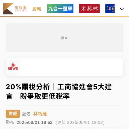
最新
油價持續凍漲！ 中油宣布下周一汽柴油價格維持不變
廣告
中颱白海豚進逼！台北喜來登圍籬傾倒砸傷人 民權西
路鷹架倒塌壓2車
有片｜
白海豚暴風圈逼近！新北淡水赫見龍捲風 榕樹
NEWS
連根拔起
中颱白海豚風雨來了！中部以北防豪雨 今晚、明天影
20%關稅分析｜工商協進會5大建
響最劇烈
言 盼爭取更低稅率
白海豚逼近！北市水門只出不進 未移置車輛最高罰
▲
4800＋拖吊費
▼
林巧雁
財經
記者
油價持續凍漲！ 中油宣布下周一汽柴油價格維持不變
發布
2025/08/01 18:52
(更新 2025/08/01 19:02)