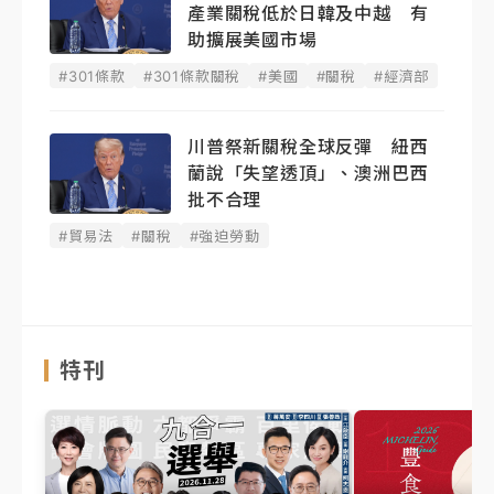
產業關稅低於日韓及中越 有
助擴展美國市場
#301條款
#301條款關稅
#美國
#關稅
#經濟部
川普祭新關稅全球反彈 紐西
蘭說「失望透頂」、澳洲巴西
批不合理
#貿易法
#關稅
#強迫勞動
特刊