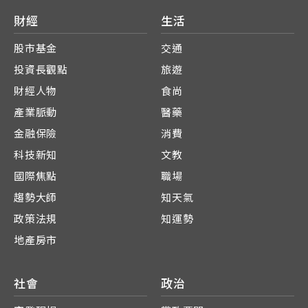
財經
生活
股市基金
交通
投資長觀點
旅遊
財經人物
食尚
產業脈動
醫藥
金融保險
消費
科技新知
文教
國際焦點
職場
趨勢大師
知天氣
政策法規
知運勢
地產房市
社會
政治