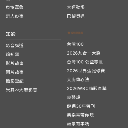
東協萬象
大運動場
奇人妙事
巴黎奧運
知影
台灣100
影音頻道
2026九合一大選
鴿知窩
台灣100 公益專區
影片故事
2026世界盃足球賽
圖片故事
大廚傳心法
攝影筆記
2026WBC精彩直擊
米其林大廚影音
良醫說
健保30年特刊
美樂蒂帶你玩
頭家有事嗎