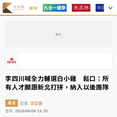
最新
女律師陳昱瑄詐慈濟10億！黃金158kg遭查扣畫面曝光
廣告
台積電殺35元、台股跌近300點 被動元件、低軌衛星
及載板皆走弱
中信慈善基金會想增加董事人數！辜仲諒向法院聲請遭
NEWS
駁 理由曝光
故宮《龍藏經》特展第2檔！今線上預約開賣一度塞車
李四川喊全力輔選白小雞 鬆口：所
周六起展出延長至晚上7時
有人才願跟新北打拼，納入以後團隊
台東農業處長涉圖利渡假村！東檢抗告成功 今重開羈
▲
押庭
▼
法亞施
政治
記者
父親節泡湯了！中颱白海豚雨彈轟3天 「紅到發紫」降
發布
2026/06/06 15:33
雨熱區曝