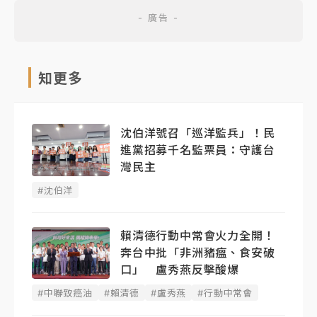
知更多
沈伯洋號召「巡洋監兵」！民
進黨招募千名監票員：守護台
灣民主
#沈伯洋
賴清德行動中常會火力全開！
奔台中批「非洲豬瘟、食安破
口」 盧秀燕反擊酸爆
#中聯致癌油
#賴清德
#盧秀燕
#行動中常會