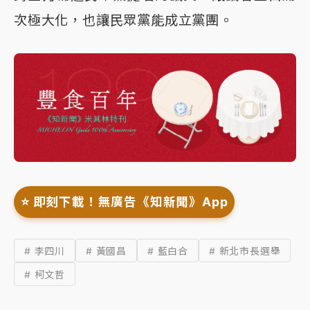
次極大化，也讓民眾黨能成立黨團。
⭐️ 即刻下載！無廣告《知新聞》App
# 李四川
# 黃國昌
# 藍白合
# 新北市長選舉
# 柯文哲