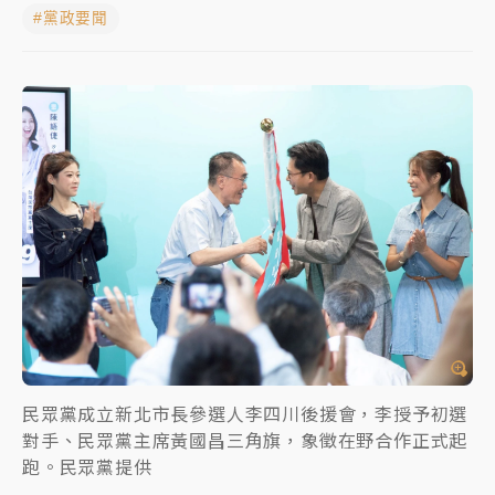
#黨政要聞
女律師陳昱瑄詐慈濟10億！黃金158kg遭查扣畫面曝光
台積電殺35元、台股跌近300點 被動元件、低軌衛星
及載板皆走弱
中信慈善基金會想增加董事人數！辜仲諒向法院聲請遭
駁 理由曝光
故宮《龍藏經》特展第2檔！今線上預約開賣一度塞車
周六起展出延長至晚上7時
台東農業處長涉圖利渡假村！東檢抗告成功 今重開羈
押庭
父親節泡湯了！中颱白海豚雨彈轟3天 「紅到發紫」降
雨熱區曝
民眾黨成立新北市長參選人李四川後援會，李授予初選
對手、民眾黨主席黃國昌三角旗，象徵在野合作正式起
跑。民眾黨提供