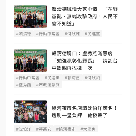
賴清德喊懂大家心情 「在野
黨亂、無端攻擊政府，人民不
會不知道」
#賴清德
#行動中常會
#何欣純
#民進黨
賴清德脫口：盧秀燕滿意度
「勉強贏彰化縣長」 請託台
中鄉親再搖擺一次
#行動中常會
#民進黨
#賴清德
#何欣純
#盧秀燕
#市政滿意度
饒河夜市名店請沈伯洋簽名！
遭刷一星負評 他發聲了
#沈伯洋
#蔣萬安
#饒河夜市
#大罷免