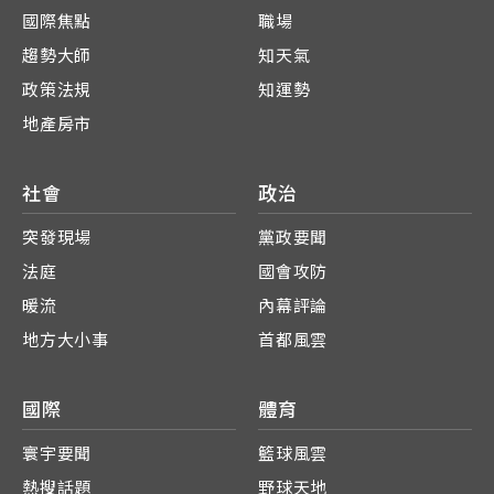
國際焦點
職場
趨勢大師
知天氣
政策法規
知運勢
地產房市
社會
政治
突發現場
黨政要聞
法庭
國會攻防
暖流
內幕評論
地方大小事
首都風雲
國際
體育
寰宇要聞
籃球風雲
熱搜話題
野球天地