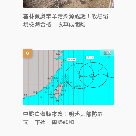
雲林戴奧辛羊污染源成謎！牧場環
境檢測合格 牧草成關鍵
生活
中颱白海豚來襲！明起北部防豪
雨 下週一雨勢緩和