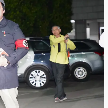
一度塞車 周六起展出延長至晚上7時
今重開羈押庭
到發紫」降雨熱區曝