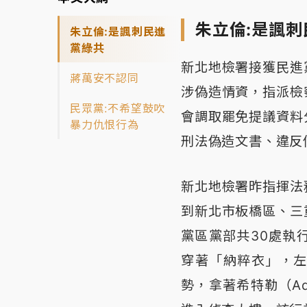
朱立倫:是諷
朱立倫:是諷刺民進
黨綠共
新北地檢署接獲民進
蔣萬安不認同
涉偽造情資，指派檢
民眾黨:不希望鼓吹
會調取罷免提議資料
暴力仇恨行為
刑法偽造文書、違反
新北地檢署昨指揮法
到新北市板橋區、三
黨區黨部共30處執
穿著「納粹衣」，
勢，拿著希特勒（Adol