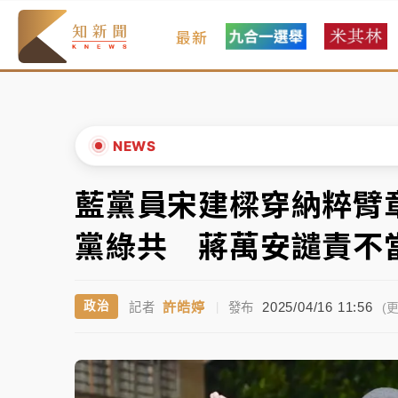
最新
女律師陳昱瑄詐慈濟10億！黃金158kg遭查
暑假過三周才推「E宿新北打卡趣」！抽獎程
中信慈善基金會想增加董事人數！辜仲諒向法
NEWS
故宮《龍藏經》特展第2檔！今線上預約開賣
藍黨員宋建樑穿納粹臂
▲
台東農業處長涉圖利渡假村！東檢抗告成功 
▼
黨綠共 蔣萬安譴責不
父親節泡湯了！中颱白海豚雨彈轟3天 「紅
許皓婷
2025/04/16 11:56
政治
記者
|
發布
女律師陳昱瑄詐慈濟10億！黃金158kg遭查
(更
暑假過三周才推「E宿新北打卡趣」！抽獎程
中信慈善基金會想增加董事人數！辜仲諒向法