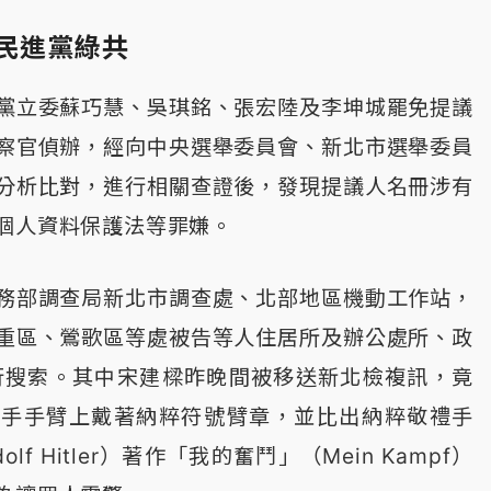
刺民進黨綠共
黨立委蘇巧慧、吳琪銘、張宏陸及李坤城罷免提議
察官偵辦，經向中央選舉委員會、新北市選舉委員
分析比對，進行相關查證後，發現提議人名冊涉有
個人資料保護法等罪嫌。
務部調查局新北市調查處、北部地區機動工作站，
重區、鶯歌區等處被告等人住居所及辦公處所、政
行搜索。其中宋建樑昨晚間被移送新北檢複訊，竟
左手手臂上戴著納粹符號臂章，並比出納粹敬禮手
f Hitler）著作「我的奮鬥」（Mein Kampf）