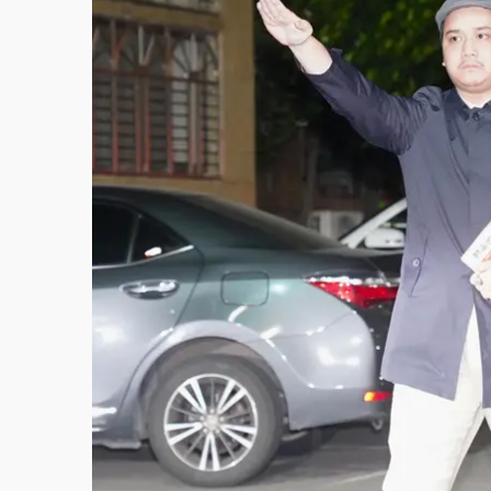
故宮《龍藏經》特展第2檔！今線上預約開賣
台東農業處長涉圖利渡假村！東檢抗告成功 
父親節泡湯了！中颱白海豚雨彈轟3天 「紅