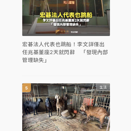
宏碁法人代表也跳船！李文詳僅出
任兆基董座2天就閃辭 「發現內部
管理缺失」
生活