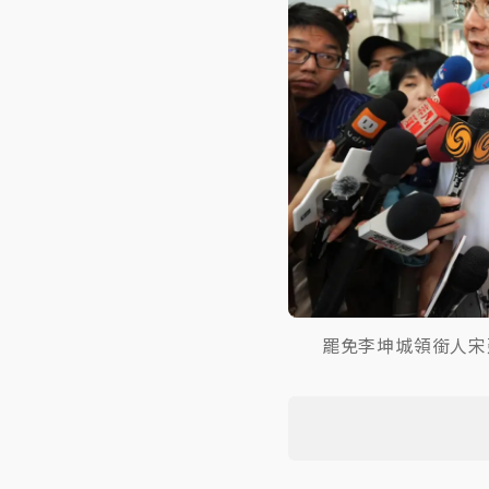
罷免李坤城領銜人宋