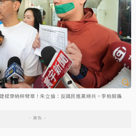
建樑穿納粹臂章！朱立倫：反諷民進黨綠共。李柏毅攝