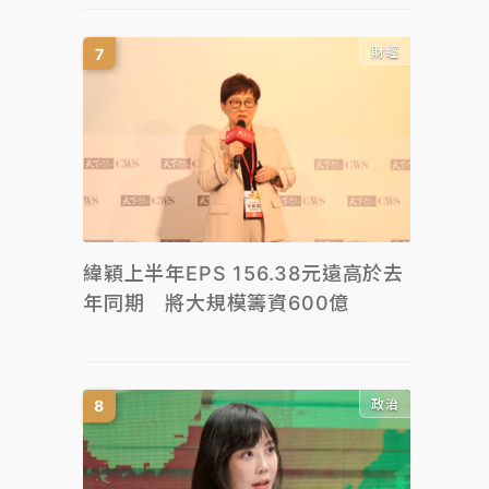
財經
緯穎上半年EPS 156.38元遠高於去
年同期 將大規模籌資600億
政治