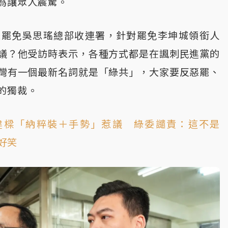
為讓眾人震驚。
赴罷免吳思瑤總部收連署，針對罷免李坤城領銜人
議？他受訪時表示，各種方式都是在諷刺民進黨的
灣有一個最新名詞就是「綠共」，大家要反惡罷、
的獨裁。
建樑「納粹裝＋手勢」惹議 綠委譴責：這不是
不好笑