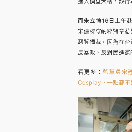
進入偵查大樓，該行
而朱立倫16日上午
宋建樑穿納粹臂章惹
惡質獨裁，因為在台
反暴政、反對民進黨
看更多：
藍黨員宋
Cosplay，一點都