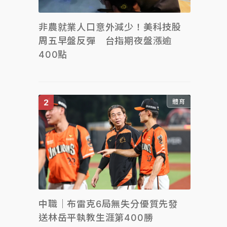
非農就業人口意外減少！美科技股
周五早盤反彈 台指期夜盤漲逾
400點
體育
中職｜布雷克6局無失分優質先發
送林岳平執教生涯第400勝