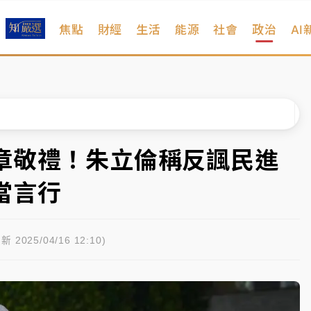
焦點
財經
生活
能源
社會
政治
AI
扣畫面曝光
序複雜 觀旅局回應了
院聲請遭駁 理由曝光
一度塞車 周六起展出延長至晚上7時
章敬禮！朱立倫稱反諷民進
今重開羈押庭
當言行
到發紫」降雨熱區曝
扣畫面曝光
新 2025/04/16 12:10)
序複雜 觀旅局回應了
院聲請遭駁 理由曝光