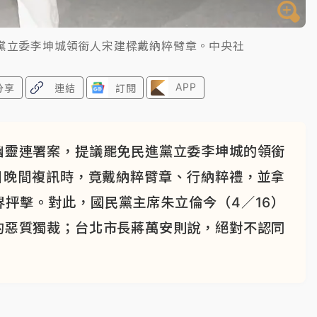
進黨立委李坤城領銜人宋建樑戴納粹臂章。中央社
APP
分享
連結
訂閱
幽靈連署案，提議罷免民進黨立委李坤城的領銜
日晚間複訊時，竟戴納粹臂章、行納粹禮，並拿
抨擊。對此，國民黨主席朱立倫今（4／16）
的惡質獨裁；台北市長蔣萬安則說，絕對不認同