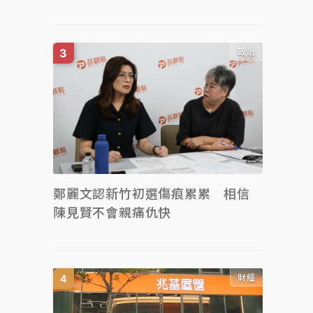
政治
鄭麗文認新竹初選傷痕累累 相信
陳見賢不會親痛仇快
財經