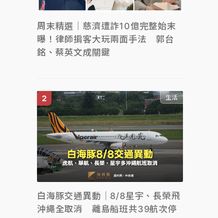
周末精選｜慈濟遭詐10億完整始末
曝！律師掮客大玩兩面手法 郭台
銘、蔡英文成關鍵
生活
白海豚交通異動｜8/8星宇、長榮飛
沖繩全取消 離島船班共39航次停