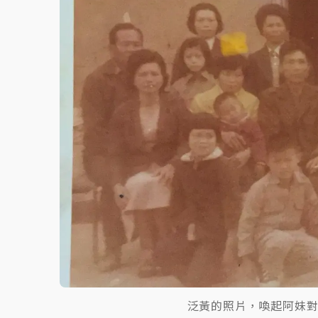
蔣萬安的建中同學！47歲法律學霸戰桃園 公
泛黃的照片，喚起阿妹