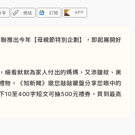
APP
分享
連結
訂閱
全聯推出今年【母親節特別企劃】，即起展開好
，細看默默為家人付出的媽媽，又添皺紋、黑
禮物，《知新聞》邀您敲敲鍵盤分享您眼中的
10至400字短文可抽500元禮券，買到最高