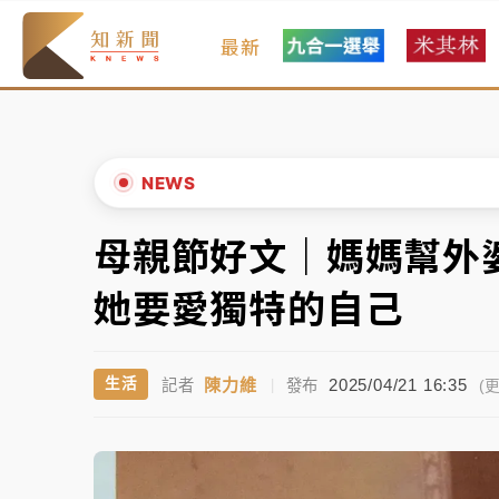
最新
中颱白海豚環流掠北海！今明防劇烈降雨 東
周末精選｜
慈濟遭詐10億完整始末曝！律師
本周爆款短影音｜
柯文哲帶電子手鐶拄拐杖現
NEWS
周末精選｜
跨境網購族注意！EZ Way若改
母親節好文｜媽媽幫外
▲
蔣萬安的建中同學！47歲法律學霸戰桃園 公
▼
她要愛獨特的自己
中颱白海豚環流掠北海！今明防劇烈降雨 東
陳力維
2025/04/21 16:35
生活
記者
|
發布
周末精選｜
慈濟遭詐10億完整始末曝！律師
(更
本周爆款短影音｜
柯文哲帶電子手鐶拄拐杖現
周末精選｜
跨境網購族注意！EZ Way若改