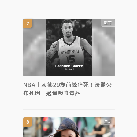
體育
NBA｜灰熊29歲前鋒猝死！法醫公
布死因：過量吸食毒品
生活