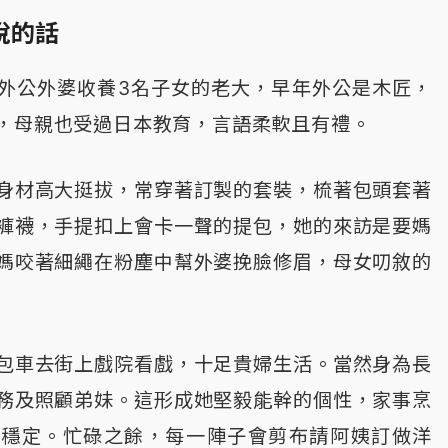
說的話
外公外婆收養3名子女的老大，早年外公是木匠，
，母親也受過日本教育，言語柔軟且有禮。
身材高大挺拔，常穿著訂製的套裝，梳著包頭套著
褲襪，手提扣上會卡一聲的提包，她的來訪是要媽
媽咬著細繩在粉塵中幫外婆挽臉修眉，母女叨敘的
包車去街上戲院看戲，十足貴婦生活。當然身為長
務及照顧弟妹。這形成她堅毅能幹的個性，家事烹
緒穩定。忙碌之餘，每一陣子會剪布請阿姨訂做洋