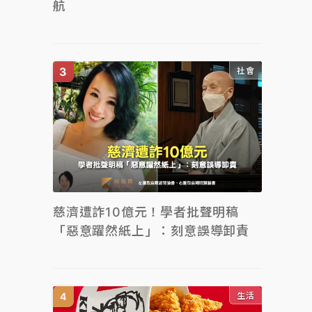
航
社會
慈濟遭詐10億元！學者批聲明稿
「惡意躍然紙上」：刻意誤導卸責
生活