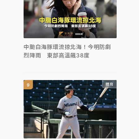
中颱白海豚環流掠北海！今明防劇
烈降雨 東部高溫飆38度
體育