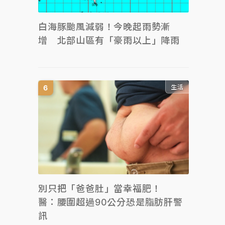
白海豚颱風減弱！今晚起雨勢漸
增 北部山區有「豪雨以上」降雨
生活
別只把「爸爸肚」當幸福肥！
醫：腰圍超過90公分恐是脂肪肝警
訊