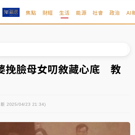
焦點
財經
生活
能源
社會
政治
AI
部高溫飆38度
掮客大玩兩面手法 郭台銘、蔡英文成關鍵
身／周玉蔻蔡玉真開撕爆料
由政府委任 預算難關如何解？
婆挽臉母女叨敘藏心底 教
開上任首要3件事
部高溫飆38度
掮客大玩兩面手法 郭台銘、蔡英文成關鍵
新 2025/04/23 21:34)
身／周玉蔻蔡玉真開撕爆料
由政府委任 預算難關如何解？