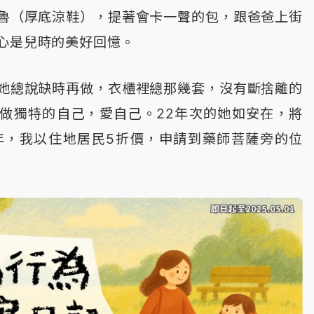
魯（厚底涼鞋），提著會卡一聲的包，跟爸爸上街
心是兒時的美好回憶。
她總說缺時再做，衣櫃裡總那幾套，沒有斷捨離的
做獨特的自己，愛自己。22年次的她如安在，將
年，我以住地居民5折價，申請到藥師菩薩旁的位