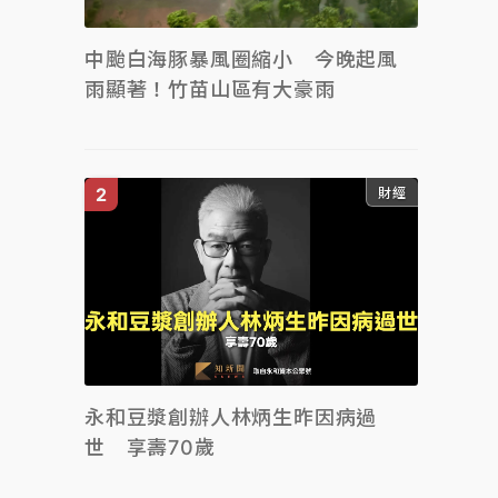
中颱白海豚暴風圈縮小 今晚起風
雨顯著！竹苗山區有大豪雨
財經
永和豆漿創辦人林炳生昨因病過
世 享壽70歲