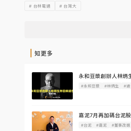
# 台林電通
# 台灣大
知更多
永和豆漿創辦人林炳
#永和豆漿
#林炳生
#過
嘉泥7月再加碼台泥股
#台泥
#嘉泥
#董事改選