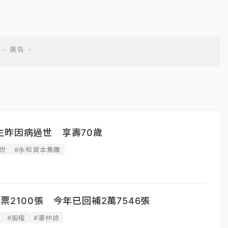
生昨因病過世 享壽70歲
世
#永和資本集團
票2100張 今年已回補2萬7546張
#股權
#辜仲諒