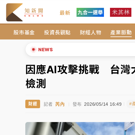
最新
油價持續凍漲！ 中油宣布下周一汽柴油價格
股市基金
投資長觀點
財經人物
產業脈動
中颱白海豚進逼！台北喜來登圍籬傾倒砸傷人
有片｜
白海豚暴風圈逼近！新北淡水赫見龍捲
NEWS
中颱白海豚風雨來了！中部以北防豪雨 今晚
因應AI攻擊挑戰 台
▲
白海豚逼近！北市水門只出不進 未移置車輛最
▼
檢測
油價持續凍漲！ 中油宣布下周一汽柴油價格
芮內
2026/05/14 16:49
財經
#
記者
|
發布
中颱白海豚進逼！台北喜來登圍籬傾倒砸傷人
有片｜
白海豚暴風圈逼近！新北淡水赫見龍捲
中颱白海豚風雨來了！中部以北防豪雨 今晚