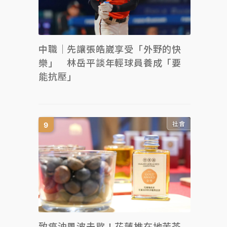
中職｜先讓張皓崴享受「外野的快
樂」 林岳平談年輕球員養成「要
能抗壓」
社會
致癌油風波未歇！花蓮推在地苦茶