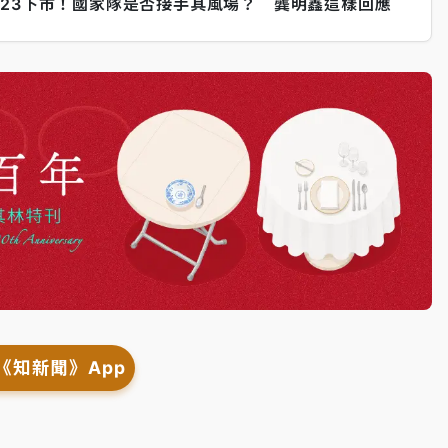
/23下市！國家隊是否接手其風場？ 龔明鑫這樣回應
《知新聞》App