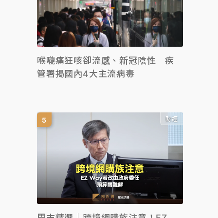
喉嚨痛狂咳卻流感、新冠陰性 疾
管署揭國內4大主流病毒
財經
周末精選｜跨境網購族注意！EZ