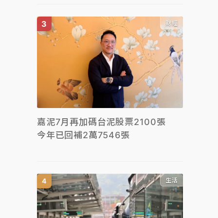
財經
嘉泥7月再加碼台泥股票2100張
今年已回補2萬7546張
生活