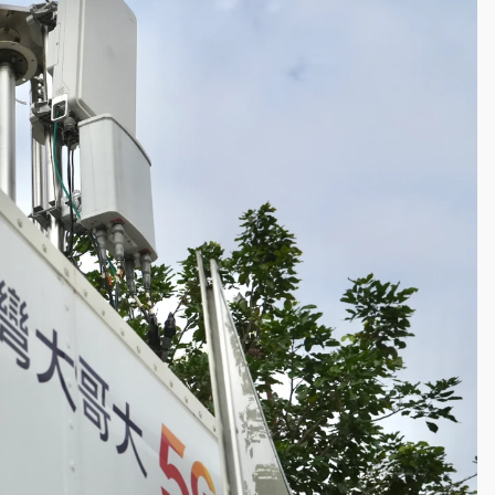
高罰4800＋拖吊費