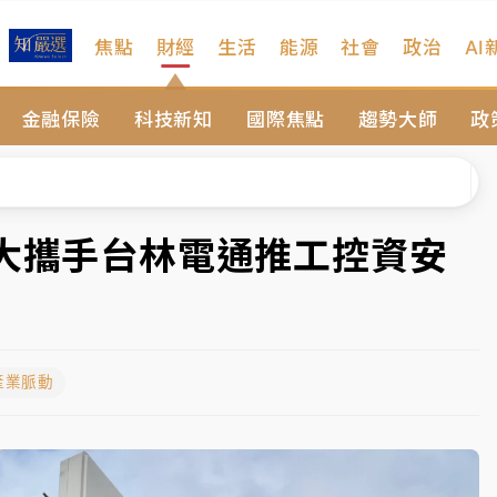
焦點
財經
生活
能源
社會
政治
AI
維持不變
金融保險
科技新知
國際焦點
趨勢大師
政
 民權西路鷹架倒塌壓2車
風 榕樹連根拔起
、明天影響最劇烈
灣大攜手台林電通推工控資安
高罰4800＋拖吊費
維持不變
產業脈動
 民權西路鷹架倒塌壓2車
風 榕樹連根拔起
、明天影響最劇烈