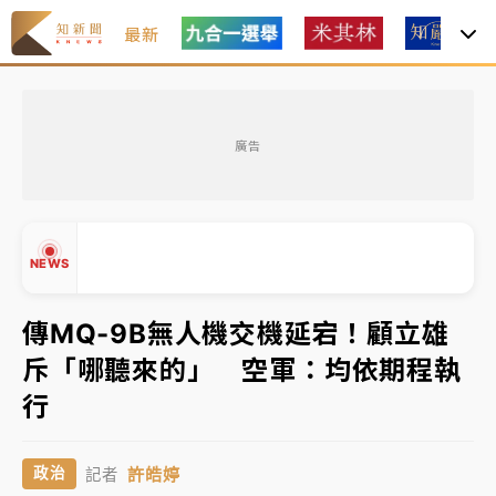
最新
油價持續凍漲！ 中油宣布下周一汽柴油價格維持不變
廣告
中颱白海豚進逼！台北喜來登圍籬傾倒砸傷人 民權西
路鷹架倒塌壓2車
有片｜
白海豚暴風圈逼近！新北淡水赫見龍捲風 榕樹
NEWS
連根拔起
中颱白海豚風雨來了！中部以北防豪雨 今晚、明天影
傳MQ-9B無人機交機延宕！顧立雄
響最劇烈
斥「哪聽來的」 空軍：均依期程執
▲
白海豚逼近！北市水門只出不進 未移置車輛最高罰
行
▼
4800＋拖吊費
油價持續凍漲！ 中油宣布下周一汽柴油價格維持不變
許皓婷
政治
記者