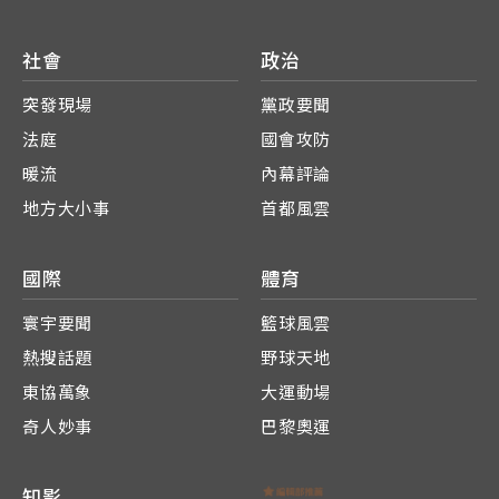
社會
政治
突發現場
黨政要聞
法庭
國會攻防
暖流
內幕評論
地方大小事
首都風雲
國際
體育
寰宇要聞
籃球風雲
熱搜話題
野球天地
東協萬象
大運動場
奇人妙事
巴黎奧運
知影