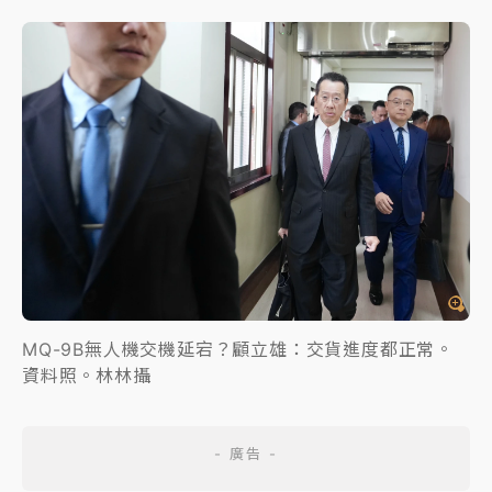
MQ-9B無人機交機延宕？顧立雄：交貨進度都正常。
資料照。林林攝