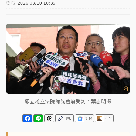
發布
2026/03/10 10:35
中颱白海豚進逼！台北喜來登圍籬傾倒砸傷人 民權西
路鷹架倒塌壓2車
有片｜
白海豚暴風圈逼近！新北淡水赫見龍捲風 榕樹
連根拔起
中颱白海豚風雨來了！中部以北防豪雨 今晚、明天影
響最劇烈
白海豚逼近！北市水門只出不進 未移置車輛最高罰
4800＋拖吊費
顧立雄立法院備詢會前受訪。葉志明攝
APP
連結
訂閱