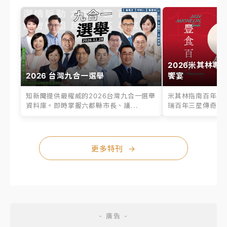
2026米其林專
2026 台灣九合一選舉
饗宴
知新聞提供最權威的2026台灣九合一選舉
米其林指南百年之
資料庫。即時掌握六都縣市長、議...
瑞百年三星傳奇、台
更多特刊
→