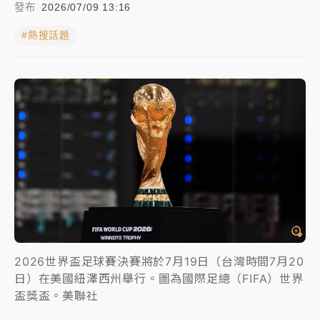
發布
2026/07/09 13:16
女律師陳昱瑄詐慈濟10億！黃金158kg遭查扣畫面曝光
#熱搜話題
暑假過三周才推「E宿新北打卡趣」！抽獎程序複雜 觀
旅局回應了
中信慈善基金會想增加董事人數！辜仲諒向法院聲請遭
駁 理由曝光
故宮《龍藏經》特展第2檔！今線上預約開賣一度塞車
周六起展出延長至晚上7時
台東農業處長涉圖利渡假村！東檢抗告成功 今重開羈
押庭
父親節泡湯了！中颱白海豚雨彈轟3天 「紅到發紫」降
2026世界盃足球賽決賽將於7月19日（台灣時間7月20
雨熱區曝
日）在美國紐澤西州舉行。圖為國際足總（FIFA）世界
盃獎盃。美聯社