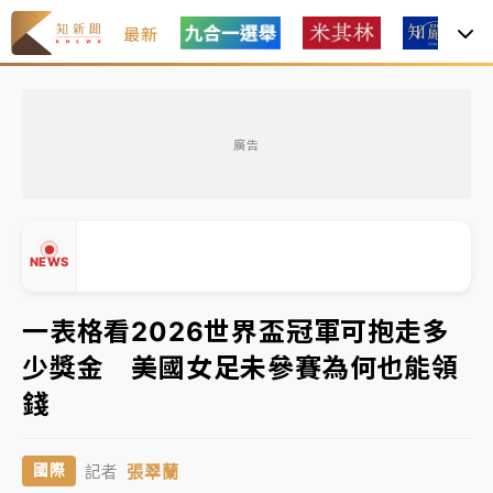
最新
女律師陳昱瑄詐慈濟10億！黃金158kg遭查扣畫面曝光
廣告
暑假過三周才推「E宿新北打卡趣」！抽獎程序複雜 觀
旅局回應了
中信慈善基金會想增加董事人數！辜仲諒向法院聲請遭
NEWS
駁 理由曝光
故宮《龍藏經》特展第2檔！今線上預約開賣一度塞車
一表格看2026世界盃冠軍可抱走多
周六起展出延長至晚上7時
少獎金 美國女足未參賽為何也能領
台東農業處長涉圖利渡假村！東檢抗告成功 今重開羈
▲
錢
押庭
▼
父親節泡湯了！中颱白海豚雨彈轟3天 「紅到發紫」降
張翠蘭
國際
記者
雨熱區曝