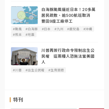
白海豚颱風逼近日本！20多萬
居民疏散、逾500航班取消
豐田9座工廠停工
#颱風
#白海豚
#日本
#九州
#鹿兒島
#沖繩
#熊本
#地震
川普再簽行政命令限制出生公
民權 這兩種人恐無法當美國
人
#川普
#出生公民權
#生育旅遊
特刊