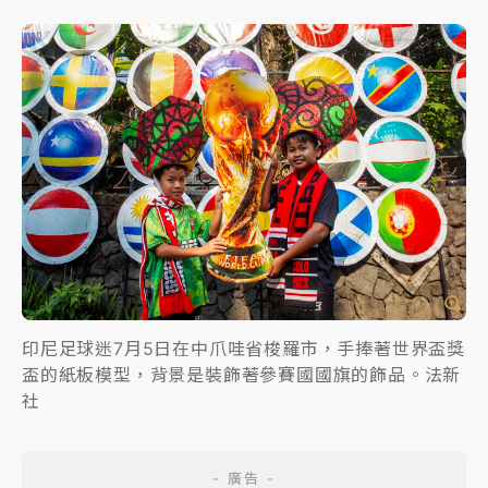
印尼足球迷7月5日在中爪哇省梭羅市，手捧著世界盃獎
盃的紙板模型，背景是裝飾著參賽國國旗的飾品。法新
社