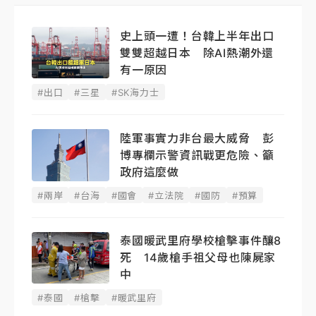
史上頭一遭！台韓上半年出口
雙雙超越日本 除AI熱潮外還
有一原因
#出口
#三星
#SK海力士
陸軍事實力非台最大威脅 彭
博專欄示警資訊戰更危險、籲
政府這麼做
#兩岸
#台海
#國會
#立法院
#國防
#預算
泰國暖武里府學校槍擊事件釀8
死 14歲槍手祖父母也陳屍家
中
#泰國
#槍擊
#暖武里府