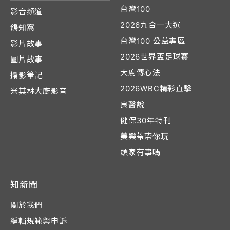
台灣100
影音頻道
2026九合一大選
鴿知窩
台灣100 公益專區
影片故事
2026世界盃足球賽
圖片故事
大廚傳心法
攝影筆記
2026WBC精彩直擊
米其林大廚影音
良醫說
健保30年特刊
美樂蒂帶你玩
頭家有事嗎
知新聞
關於我們
編輯規範與申訴