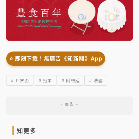
⭐️ 即刻下載！無廣告《知新聞》App
# 世界盃
# 冠軍
# 阿根廷
# 法國
知更多