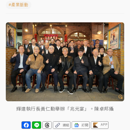
#產業脈動
日職｜
林安可狀態正好卻因左膝疼痛下二軍 日媒感嘆
「好事多磨」
韓股最壞時期已過？大摩估去槓桿完成逾半 波動率降
至2個月低
「白海豚」雨炸新北！通報109件災情 侯友宜揭這類災
損最多
白海豚挾豪雨狂炸新北！時雨量破百毫米 水塔、雨棚
砸落毀車
輝達執行長黃仁勳舉辦「兆元宴」。陳卓邦攝
APP
連結
訂閱