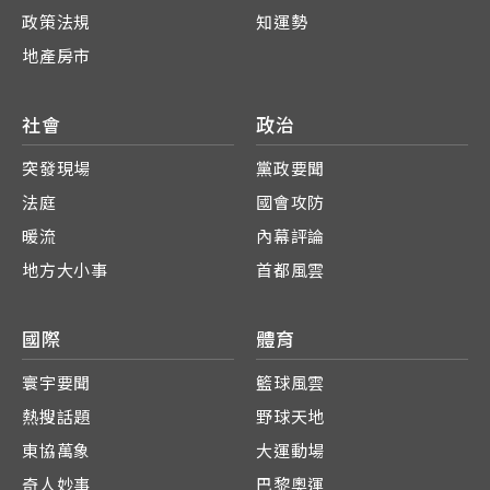
政策法規
知運勢
地產房市
社會
政治
突發現場
黨政要聞
法庭
國會攻防
暖流
內幕評論
地方大小事
首都風雲
國際
體育
寰宇要聞
籃球風雲
熱搜話題
野球天地
東協萬象
大運動場
奇人妙事
巴黎奧運