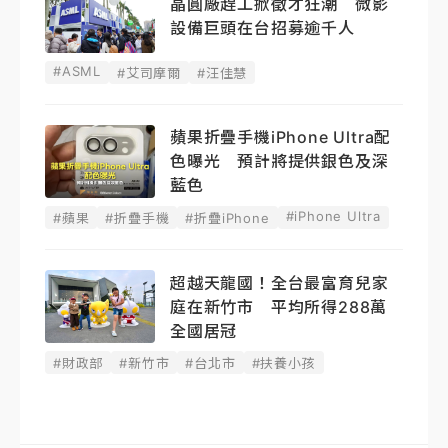
晶圓廠趕工掀徵才狂潮 微影
設備巨頭在台招募逾千人
#ASML
#艾司摩爾
#汪佳慧
蘋果折疊手機iPhone Ultra配
色曝光 預計將提供銀色及深
藍色
#iPhone Ultra
#蘋果
#折疊手機
#折疊iPhone
超越天龍國！全台最富育兒家
庭在新竹市 平均所得288萬
全國居冠
#財政部
#新竹市
#台北市
#扶養小孩