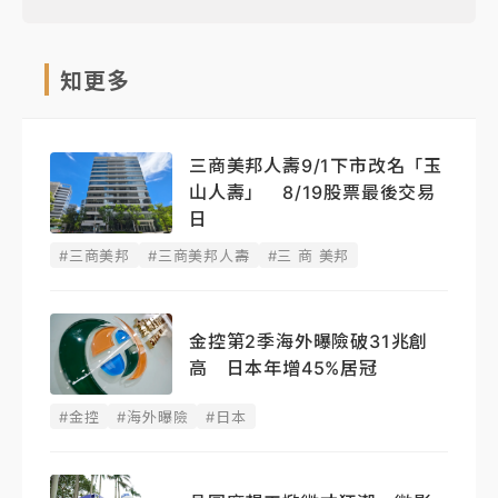
知更多
三商美邦人壽9/1下市改名「玉
山人壽」 8/19股票最後交易
日
#三商美邦
#三商美邦人壽
#三 商 美邦
金控第2季海外曝險破31兆創
高 日本年增45%居冠
#金控
#海外曝險
#日本