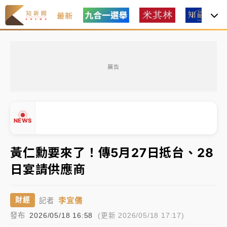
最新
金控第2季海外曝險破31兆創高 日本年增45%居冠
廣告
日職｜
林安可狀態正好卻因左膝疼痛下二軍 日媒感嘆
「好事多磨」
韓股最壞時期已過？大摩估去槓桿完成逾半 波動率降
NEWS
至2個月低
「白海豚」雨炸新北！通報109件災情 侯友宜揭這類災
黃仁勳要來了！傳5月27日抵台、28
損最多
日宴請供應商
白海豚挾豪雨狂炸新北！時雨量破百毫米 水塔、雨棚
▲
砸落毀車
▼
李宜儒
財經
記者
金控第2季海外曝險破31兆創高 日本年增45%居冠
發布
2026/05/18 16:58
(更新 2026/05/18 17:17)