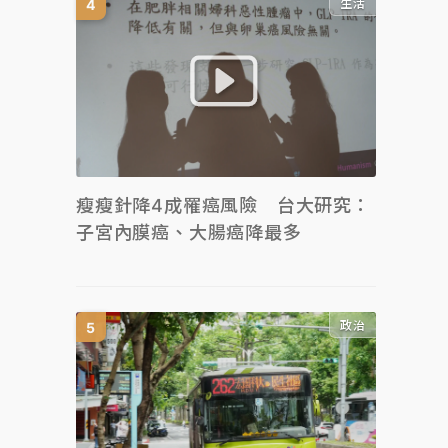
生活
瘦瘦針降4成罹癌風險 台大研究：
子宮內膜癌、大腸癌降最多
政治