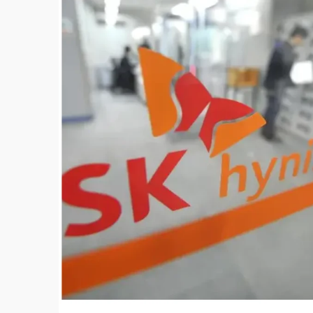
故宮《龍藏經》特展第2檔！今線上預約開賣
台東農業處長涉圖利渡假村！東檢抗告成功 
父親節泡湯了！中颱白海豚雨彈轟3天 「紅