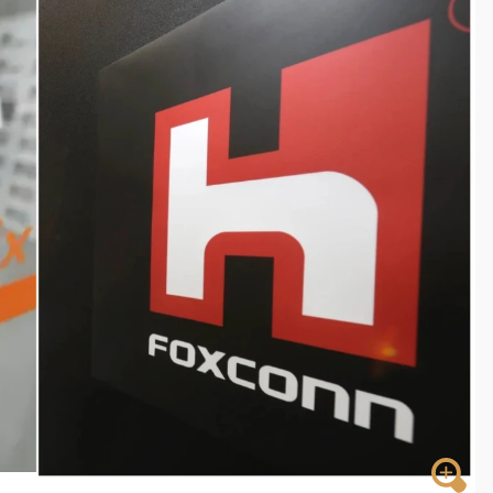
一度塞車 周六起展出延長至晚上7時
今重開羈押庭
到發紫」降雨熱區曝