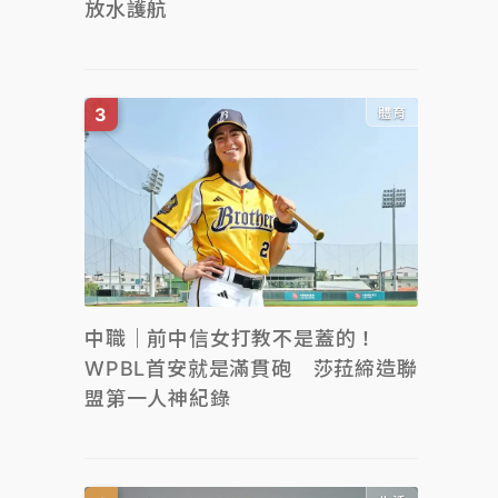
放水護航
體育
中職｜前中信女打教不是蓋的！
WPBL首安就是滿貫砲 莎菈締造聯
盟第一人神紀錄