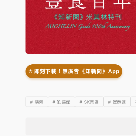
⭐️ 即刻下載！無廣告《知新聞》App
# 鴻海
# 劉揚偉
# SK集團
# 崔泰源