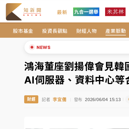
最新
女律師陳昱瑄詐慈濟10億！黃金158kg遭查
股市基金
投資長觀點
財經人物
產業脈動
台積電殺35元、台股跌近300點 被動元件
中信慈善基金會想增加董事人數！辜仲諒向法
NEWS
故宮《龍藏經》特展第2檔！今線上預約開賣
鴻海董座劉揚偉會見韓
▲
台東農業處長涉圖利渡假村！東檢抗告成功 
▼
AI伺服器、資料中心等
父親節泡湯了！中颱白海豚雨彈轟3天 「紅
李宜儒
2026/06/04 15:13
財經
記者
|
發布
女律師陳昱瑄詐慈濟10億！黃金158kg遭查
台積電殺35元、台股跌近300點 被動元件
中信慈善基金會想增加董事人數！辜仲諒向法