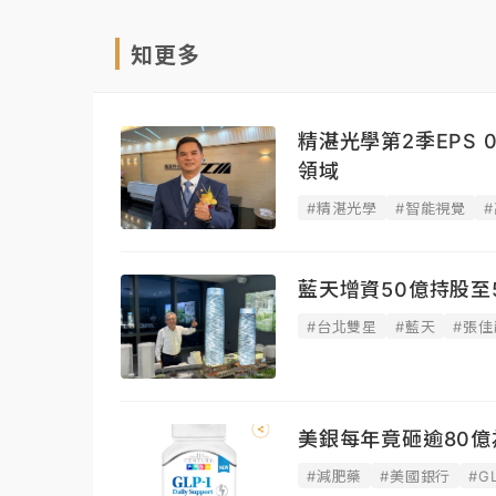
知更多
精湛光學第2季EPS
領域
#精湛光學
#智能視覺
藍天增資50億持股至
#台北雙星
#藍天
#張佳
美銀每年竟砸逾80億
#減肥藥
#美國銀行
#G