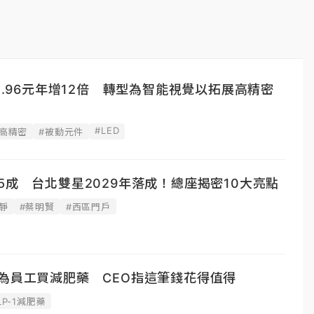
 0.96元年增12倍 轉型為智能視覺以拓展高精密
#LED
#高精密
#被動元件
5成 台北雙星2029年落成！總座揭密10大亮點
靜
#蔡明賢
#西區門戶
為員工買減肥藥 CEO指這筆錢花得值得
LP-1減肥藥