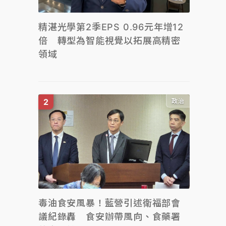
精湛光學第2季EPS 0.96元年增12
倍 轉型為智能視覺以拓展高精密
領域
政治
毒油食安風暴！藍營引述衛福部會
議紀錄轟 食安辦帶風向、食藥署