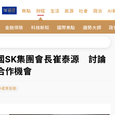
焦點
財經
生活
能源
社會
政治
AI
扣畫面曝光
金融保險
科技新知
國際焦點
趨勢大師
政
、低軌衛星及載板皆走弱
院聲請遭駁 理由曝光
一度塞車 周六起展出延長至晚上7時
國SK集團會長崔泰源 討論
今重開羈押庭
合作機會
到發紫」降雨熱區曝
#產業脈動
扣畫面曝光
、低軌衛星及載板皆走弱
院聲請遭駁 理由曝光