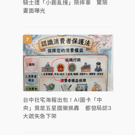
騎士遭「小鹿亂撞」險摔車 驚險
畫面曝光
社會
台中社宅海報出包！AI圖卡「中
央」竟是五星國徽挨轟 都發局認3
大疏失急下架