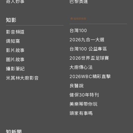
奇人妙事
巴黎奧運
知影
台灣100
影音頻道
2026九合一大選
鴿知窩
台灣100 公益專區
影片故事
2026世界盃足球賽
圖片故事
大廚傳心法
攝影筆記
2026WBC精彩直擊
米其林大廚影音
良醫說
健保30年特刊
美樂蒂帶你玩
頭家有事嗎
知新聞