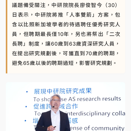
議題備受關注，中研院院長廖俊智今（30）
白海豚瘦身！中部以北防劇烈降水 本周天氣展望「多
日表示，中研院將推「人事雙箭」方案，包
雨不穩定」
含以比照新加坡學者的待遇聘任優秀研究人
員，但聘期最長僅10年，另也將祭出「二次
長聘」制度，讓60歲到63歲資深研究人員，
在提出研究規劃後，可獲直到70歲的聘期，
避免65歲以後的聘期過短，影響研究規劃。