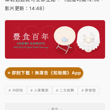
影片更新：14:48）
⭐️ 即刻下載！無廣告《知新聞》App
# 中研院
# 人事雙箭
# 二次長聘
# 廖俊智