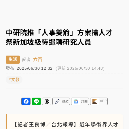
白海豚瘦身！中部以北防劇烈降水 本周天氣展望「多
雨不穩定」
日職｜
林安可狀態正好卻因左膝疼痛下二軍 日媒感嘆
中研院推「人事雙箭」方案搶人才
「好事多磨」
祭新加坡級待遇聘研究人員
韓股最壞時期已過？大摩估去槓桿完成逾半 波動率降
至2個月低
六百
生活
記者
「白海豚」雨炸新北！通報109件災情 侯友宜揭這類災
發布
2025/06/30 12:32
(更新 2025/06/30 14:48)
損最多
#文教
白海豚挾豪雨狂炸新北！時雨量破百毫米 水塔、雨棚
砸落毀車
最好玩的父親節！「爸氣集合」出發工程冒險島 邀社
APP
連結
訂閱
福孩童齊暢玩
強風長浪襲馬祖！「白海豚」逼近劃設警戒區 違規戲
【記者王良博／台北報導】近年學術界人才
水觀浪恐重罰失血