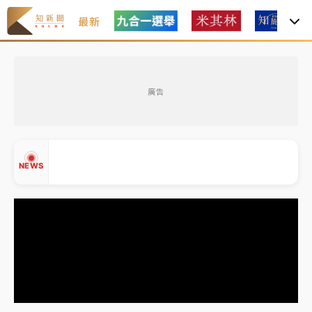
最新
日職｜
林安可狀態正好卻因左膝疼痛下二軍 日媒感嘆
「好事多磨」
廣告
韓股最壞時期已過？大摩估去槓桿完成逾半 波動率降
至2個月低
「白海豚」雨炸新北！通報109件災情 侯友宜揭這類災
NEWS
損最多
白海豚挾豪雨狂炸新北！時雨量破百毫米 水塔、雨棚
砸落毀車
最好玩的父親節！「爸氣集合」出發工程冒險島 邀社
▲
福孩童齊暢玩
▼
強風長浪襲馬祖！「白海豚」逼近劃設警戒區 違規戲
水觀浪恐重罰失血