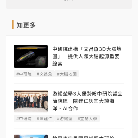
知更多
中研院建構「文昌魚3D大腦地
圖」 提供人類大腦起源重要
線索
#中研院
#文昌魚
#大腦地圖
游錫堃舉3大優勢盼中研院設宜
蘭院區 陳建仁與宜大談海
洋、AI合作
#中研院
#陳建仁
#游錫堃
#宜蘭大學