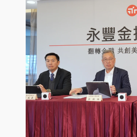
故宮《龍藏經》特展第2檔！今線上預約開賣
台東農業處長涉圖利渡假村！東檢抗告成功 
父親節泡湯了！中颱白海豚雨彈轟3天 「紅