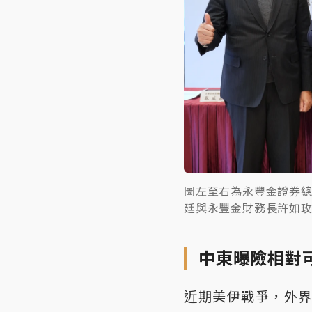
圖左至右為永豐金證券
廷與永豐金財務長許如
中東曝險相對
近期美伊戰爭，外