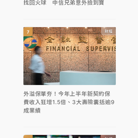
找回火球 中信兄弟意外撿到寶
財經
外溢保單夯！今年上半年新契約保
費收入狂增1.5倍、3大壽險囊括逾9
成業績