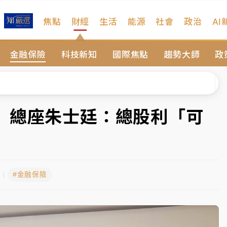
焦點
財經
生活
能源
社會
政治
AI
扣畫面曝光
金融保險
科技新知
國際焦點
趨勢大師
政
序複雜 觀旅局回應了
院聲請遭駁 理由曝光
一度塞車 周六起展出延長至晚上7時
 總座朱士廷：總股利「可
今重開羈押庭
到發紫」降雨熱區曝
#金融保險
扣畫面曝光
序複雜 觀旅局回應了
院聲請遭駁 理由曝光