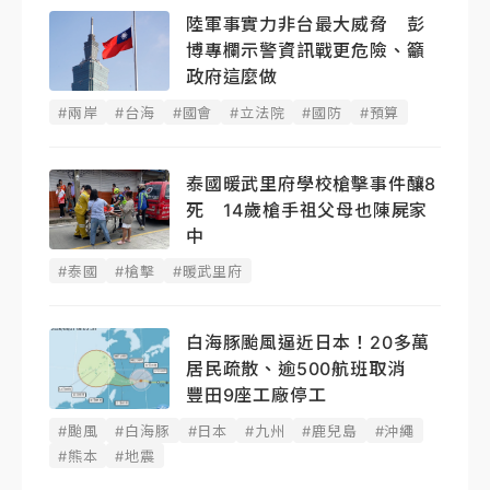
陸軍事實力非台最大威脅 彭
博專欄示警資訊戰更危險、籲
政府這麼做
#兩岸
#台海
#國會
#立法院
#國防
#預算
泰國暖武里府學校槍擊事件釀8
死 14歲槍手祖父母也陳屍家
中
#泰國
#槍擊
#暖武里府
白海豚颱風逼近日本！20多萬
居民疏散、逾500航班取消
豐田9座工廠停工
#颱風
#白海豚
#日本
#九州
#鹿兒島
#沖繩
#熊本
#地震