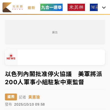
最新
女律師陳昱瑄詐慈濟10億！黃金158kg遭查扣畫面曝光
廣告
暑假過三周才推「E宿新北打卡趣」！抽獎程序複雜 觀
旅局回應了
中信慈善基金會想增加董事人數！辜仲諒向法院聲請遭
NEWS
駁 理由曝光
故宮《龍藏經》特展第2檔！今線上預約開賣一度塞車
以色列內閣批准停火協議 美軍將派
周六起展出延長至晚上7時
200人軍事小組駐紮中東監督
台東農業處長涉圖利渡假村！東檢抗告成功 今重開羈
▲
押庭
▼
黃惠瑜
國際
記者
父親節泡湯了！中颱白海豚雨彈轟3天 「紅到發紫」降
發布
2025/10/10 09:58
雨熱區曝