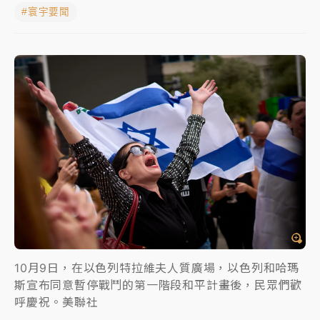
#寰宇要聞
女律師陳昱瑄詐慈濟10億！黃金158kg遭查扣畫面曝光
暑假過三周才推「E宿新北打卡趣」！抽獎程序複雜 觀
旅局回應了
中信慈善基金會想增加董事人數！辜仲諒向法院聲請遭
駁 理由曝光
故宮《龍藏經》特展第2檔！今線上預約開賣一度塞車
周六起展出延長至晚上7時
台東農業處長涉圖利渡假村！東檢抗告成功 今重開羈
押庭
父親節泡湯了！中颱白海豚雨彈轟3天 「紅到發紫」降
雨熱區曝
10月9日，在以色列特拉維夫人質廣場，以色列和哈瑪
斯宣布同意暫停戰鬥的第一階段和平計畫後，民眾們歡
呼慶祝。美聯社