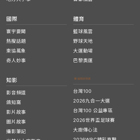
國際
體育
寰宇要聞
籃球風雲
熱搜話題
野球天地
東協萬象
大運動場
奇人妙事
巴黎奧運
知影
台灣100
影音頻道
2026九合一大選
鴿知窩
台灣100 公益專區
影片故事
2026世界盃足球賽
圖片故事
大廚傳心法
攝影筆記
2026WBC精彩直擊