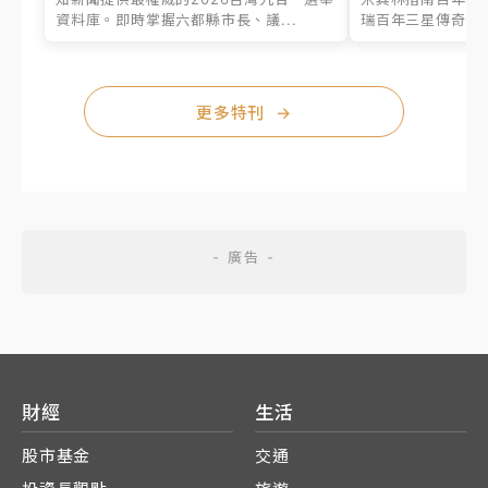
資料庫。即時掌握六都縣市長、議...
瑞百年三星傳奇、台
更多特刊
→
財經
生活
股市基金
交通