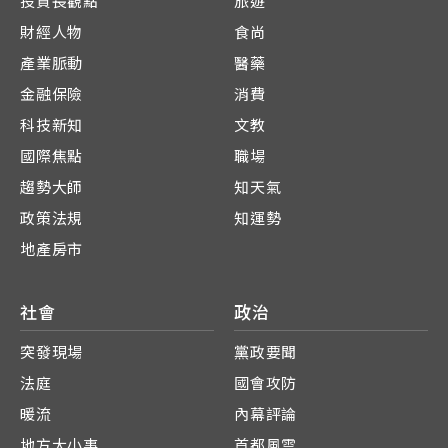
投資長觀點
旅遊
財經人物
食尚
產業脈動
醫藥
金融保險
消費
科技新知
文教
國際焦點
職場
趨勢大師
知天氣
政策法規
知運勢
地產房市
社會
政治
突發現場
黨政要聞
法庭
國會攻防
暖流
內幕評論
地方大小事
首都風雲