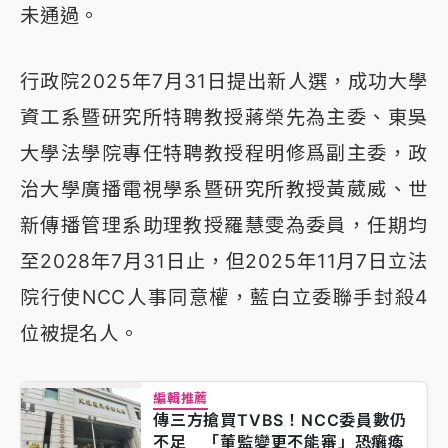
未通過。
行政院2025年7月31日提出新人選，成功大學
資工系暨研究所特聘教授蔣榮先為主委、東吳
大學法學院專任特聘教授程明修爲副主委，政
治大學廣播電視學系暨研究所教授黃葳威、世
新傳播管理系助理教授羅慧雯為委員，任期均
至2028年7月31日止，但2025年11月7日立法
院行使NCC人事同意權，藍白立委聯手封殺4
位被提名人。
編輯推薦
傳三方搶買TVBS！NCC委員數仍
不足 「董監變更不能審」恐癱瘓