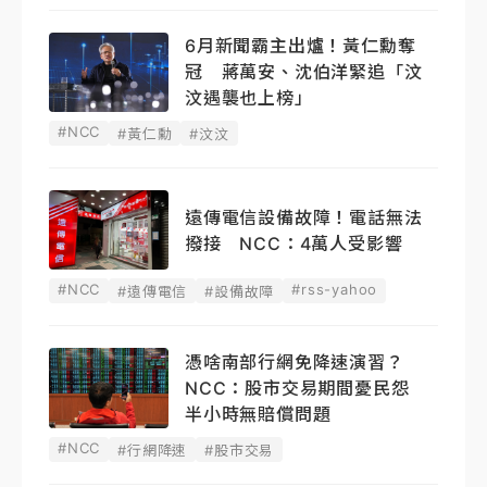
6月新聞霸主出爐！黃仁勳奪
冠 蔣萬安、沈伯洋緊追「汶
汶遇襲也上榜」
#NCC
#黃仁勳
#汶汶
遠傳電信設備故障！電話無法
撥接 NCC：4萬人受影響
#NCC
#rss-yahoo
#遠傳電信
#設備故障
憑啥南部行網免降速演習？
NCC：股市交易期間憂民怨
半小時無賠償問題
#NCC
#行網降速
#股市交易