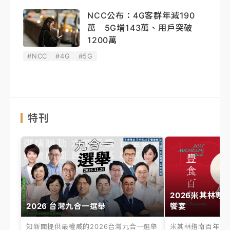
NCC公布：4G客群年減190
萬 5G增143萬、用戶突破
1200萬
#NCC
#4G
#5G
特刊
2026米其林專
2026 台灣九合一選舉
饗宴
知新聞提供最權威的2026台灣九合一選舉
米其林指南百年之