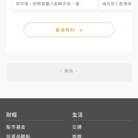
資料庫。即時掌握六都縣市長、議...
瑞百年三星傳奇、台
更多特刊
→
財經
生活
股市基金
交通
投資長觀點
旅遊