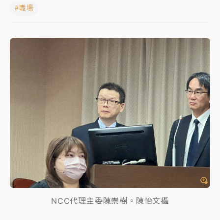
#職場
中颱白海豚進逼！台北喜來登圍籬傾倒砸傷人 民權西
路鷹架倒塌壓2車
有片｜
白海豚暴風圈逼近！新北淡水赫見龍捲風 榕樹
連根拔起
中颱白海豚風雨來了！中部以北防豪雨 今晚、明天影
響最劇烈
白海豚逼近！北市水門只出不進 未移置車輛最高罰
4800＋拖吊費
NCC代理主委陳崇樹。陳怡文攝