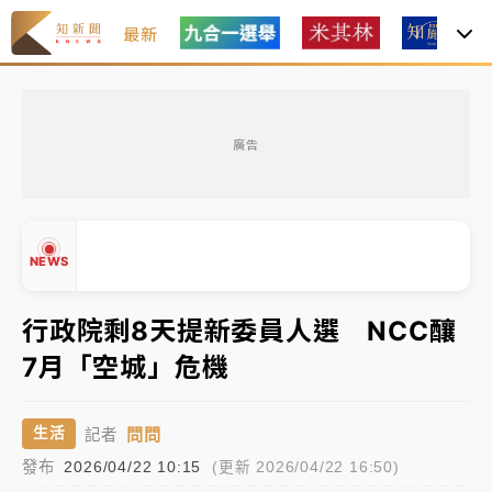
最新
油價持續凍漲！ 中油宣布下周一汽柴油價格維持不變
廣告
中颱白海豚進逼！台北喜來登圍籬傾倒砸傷人 民權西
路鷹架倒塌壓2車
有片｜
白海豚暴風圈逼近！新北淡水赫見龍捲風 榕樹
NEWS
連根拔起
中颱白海豚風雨來了！中部以北防豪雨 今晚、明天影
行政院剩8天提新委員人選 NCC釀
響最劇烈
7月「空城」危機
白海豚逼近！北市水門只出不進 未移置車輛最高罰
▲
4800＋拖吊費
▼
問問
生活
記者
油價持續凍漲！ 中油宣布下周一汽柴油價格維持不變
發布
2026/04/22 10:15
(更新 2026/04/22 16:50)