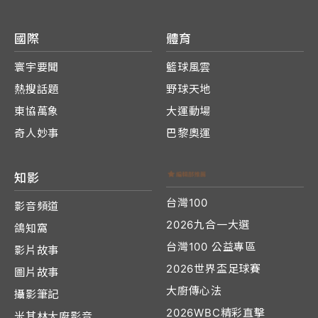
國際
體育
寰宇要聞
籃球風雲
熱搜話題
野球天地
東協萬象
大運動場
奇人妙事
巴黎奧運
知影
台灣100
影音頻道
2026九合一大選
鴿知窩
台灣100 公益專區
影片故事
2026世界盃足球賽
圖片故事
大廚傳心法
攝影筆記
2026WBC精彩直擊
米其林大廚影音