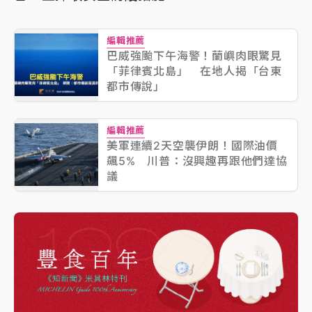
編輯推薦
巴威強颱下午海警！蘭嶼肉眼驚見
「菲律賓北島」 在地人揭「台東
都市傳說」
編輯推薦
美軍連續2天空襲伊朗！國際油價
飆5% 川普：沒興趣再跟他們達協
議