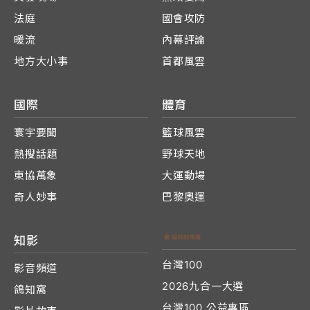
法庭
國會攻防
暖流
內幕評論
地方大小事
首都風雲
國際
體育
寰宇要聞
籃球風雲
熱搜話題
野球天地
東協萬象
大運動場
奇人妙事
巴黎奧運
知影
台灣100
影音頻道
2026九合一大選
鴿知窩
台灣100 公益專區