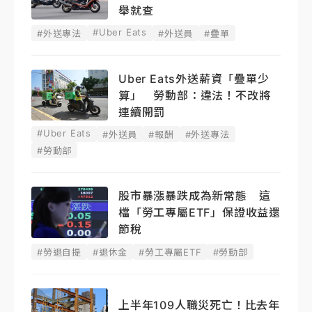
舉就查
#Uber Eats
#外送專法
#外送員
#疊單
Uber Eats外送薪資「疊單少
算」 勞動部：違法！不改將
連續開罰
#Uber Eats
#外送員
#報酬
#外送專法
#勞動部
股市暴漲暴跌成為新常態 這
檔「勞工專屬ETF」保證收益還
節稅
#勞退自提
#退休金
#勞工專屬ETF
#勞動部
上半年109人職災死亡！比去年