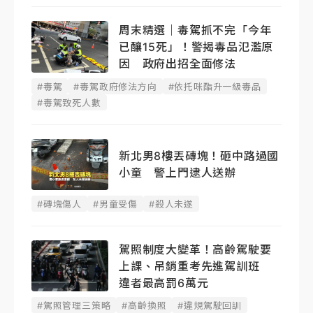
周末精選｜毒駕抓不完「今年
已釀15死」！警揭毒品氾濫原
因 政府出招全面修法
#毒駕
#毒駕政府修法方向
#依托咪酯升一級毒品
#毒駕致死人數
新北男8樓丟磚塊！砸中路過國
小童 警上門逮人送辦
#磚塊傷人
#男童受傷
#殺人未遂
駕照制度大變革！高齡駕駛要
上課、吊銷重考先進駕訓班
違者最高罰6萬元
#駕照管理三策略
#高齡換照
#違規駕駛回訓