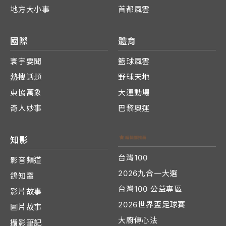
地方大小事
首都風雲
國際
體育
寰宇要聞
籃球風雲
熱搜話題
野球天地
東協萬象
大運動場
奇人妙事
巴黎奧運
知影
台灣100
影音頻道
2026九合一大選
鴿知窩
台灣100 公益專區
影片故事
2026世界盃足球賽
圖片故事
大廚傳心法
攝影筆記