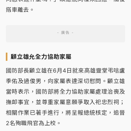
搭車離去。
顧立雄允全力協助家屬
國防部長顧立雄在6月4日就來高雄靈堂弔唁盧
季佑及過俊男，向家屬表達深切慰問。顧立雄
當時表示，國防部將全力協助家屬處理治喪及
撫卹事宜，並尊重家屬意願爭取入祀忠烈祠；
相關作業已著手進行，將呈報總統核定，追晉
2名殉職飛官為上校。