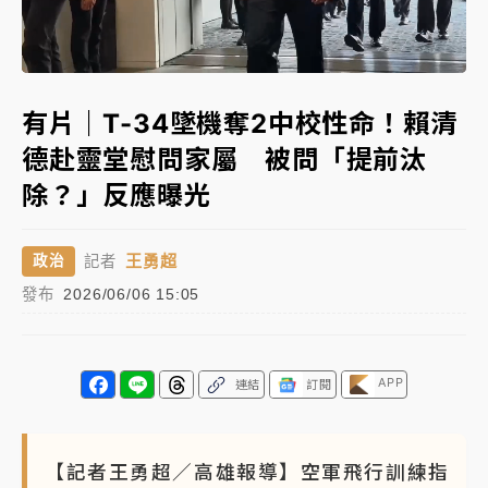
中信慈善基金會想增加董事人數！辜仲諒向法院聲請遭
Loaded
:
駁 理由曝光
Unmute
72.36%
故宮《龍藏經》特展第2檔！今線上預約開賣一度塞車
有片｜T-34墜機奪2中校性命！賴清
周六起展出延長至晚上7時
德赴靈堂慰問家屬 被問「提前汰
台東農業處長涉圖利渡假村！東檢抗告成功 今重開羈
除？」反應曝光
押庭
父親節泡湯了！中颱白海豚雨彈轟3天 「紅到發紫」降
王勇超
政治
記者
雨熱區曝
發布
2026/06/06 15:05
APP
連結
訂閱
【記者王勇超／高雄報導】空軍飛行訓練指