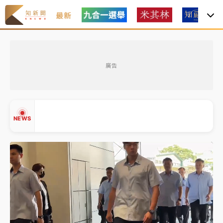
最新
台積電殺35元、台股跌近300點 被動元件、低軌衛星
及載板皆走弱
廣告
中信慈善基金會想增加董事人數！辜仲諒向法院聲請遭
駁 理由曝光
故宮《龍藏經》特展第2檔！今線上預約開賣一度塞車
NEWS
周六起展出延長至晚上7時
台東農業處長涉圖利渡假村！東檢抗告成功 今重開羈
押庭
父親節泡湯了！中颱白海豚雨彈轟3天 「紅到發紫」降
▲
雨熱區曝
▼
台積電殺35元、台股跌近300點 被動元件、低軌衛星
及載板皆走弱