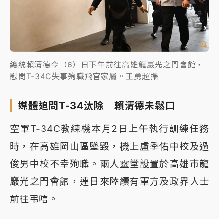
總統賴清德今（6）日下午前往高雄龍巖光之門會館，
慰問T-34C失事殉職飛官家屬。王勇超攝
媒體追問T-34汰除 賴清德未鬆口
空軍T-34C教練機本月2日上午執行訓練任務
時，在高雄岡山區墜毀，機上盧季佑中校及過
俊男中校不幸殉職。兩人靈堂設置於高雄市龍
巖光之門會館，連日來陸續有軍方及政界人士
前往弔唁。