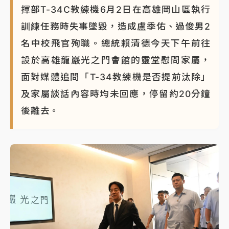
揮部T-34C教練機6月2日在高雄岡山區執行
訓練任務時失事墜毀，造成盧季佑、過俊男2
名中校飛官殉職。總統賴清德今天下午前往
設於高雄龍巖光之門會館的靈堂慰問家屬，
面對媒體追問「T-34教練機是否提前汰除」
及家屬談話內容時均未回應，停留約20分鐘
後離去。