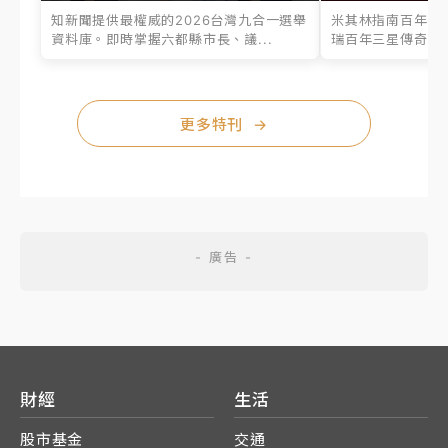
知新聞提供最權威的2026台灣九合一選舉
米其林指南百年之
資料庫。即時掌握六都縣市長、議...
瑞百年三星傳奇、台
更多特刊
→
財經
生活
股市基金
交通