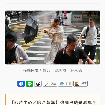
NBA｜
傳奇名帥驚傳離世！曾以「瘋狂籃球」震撼聯
盟 兩大愛徒向他致
中租控股7月營收創今年新高 前7月獲利成長6%
獨家｜
和欣客運總裁逝世！少東涉洗錢遭收押 戴手銬
腳鐐提前奔靈堂畫面曝
處置制度大變革！ 證交所今起縮短股票「關禁閉」天
數與撮合時間
才續任就飛美國大學面試 清大校長高為元致歉：機會
強颱巴威將襲台。資料照。林林攝
到來時引起我的好奇
白海豚颱風解除海警 西南風來了！4縣市大雨特報、各
APP
連結
訂閱
地午後雷雨
分析｜
7月營收甫首破單月9000億元下半年續旺指
標？ 鴻海本週法說法人關注的四大重點
【即時中心／綜合報導】強颱巴威是暴風半