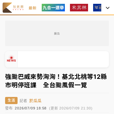
最新
中租控股7月營收創今年新高 前7月獲利成長6%
廣告
獨家｜
和欣客運總裁逝世！少東涉洗錢遭收押 戴手銬
腳鐐提前奔靈堂畫面曝
處置制度大變革！ 證交所今起縮短股票「關禁閉」天
NEWS
數與撮合時間
才續任就飛美國大學面試 清大校長高為元致歉：機會
強颱巴威來勢洶洶！基北北桃等12縣
到來時引起我的好奇
市明停班課 全台颱風假一覽
白海豚颱風解除海警 西南風來了！4縣市大雨特報、各
▲
地午後雷雨
▼
於瓜瓜
生活
記者
分析｜
7月營收甫首破單月9000億元下半年續旺指
發布
2026/07/09 18:58
(更新 2026/07/09 21:30)
標？ 鴻海本週法說法人關注的四大重點