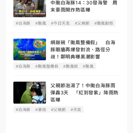
中颱白海豚14：30發海警 周
末豪雨開炸熱區曝
#白海豚
#颱風
#今日天氣
#父親節
#颱風動態
網敲碗「颱風整備假」 白海
豚眼牆再爆發對流、路徑分
歧！鄭明典曝黑潮影響
#白海豚
#颱風整備假
#颱風假
#颱風
父親節泡湯了！中颱白海豚雨
彈轟3天 「紅到發紫」降雨熱
區曝
#白海豚
#豪雨
#父親節
#天氣