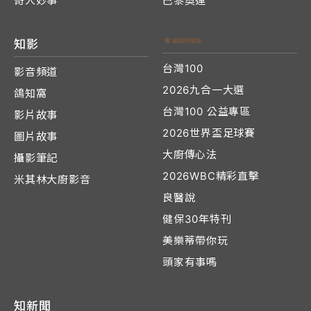
奇人妙事
巴黎奧運
知影
台灣100
影音頻道
2026九合一大選
鴿知窩
台灣100 公益專區
影片故事
2026世界盃足球賽
圖片故事
大廚傳心法
攝影筆記
2026WBC精彩直擊
米其林大廚影音
良醫說
健保30年特刊
美樂蒂帶你玩
頭家有事嗎
知新聞