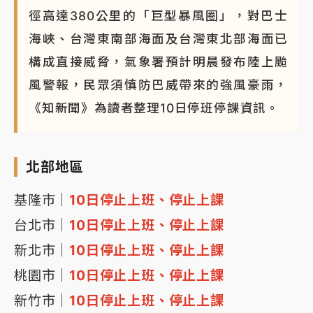
徑高達380公里的「巨型暴風圈」，對巴士
NBA｜
傳奇名帥驚傳離世！曾以「瘋狂籃球」震撼聯
盟 兩大愛徒向他致
海峽、台灣東南部海面及台灣東北部海面已
構成直接威脅，氣象署預計明晨發布陸上颱
風警報，民眾須慎防巴威帶來的強風豪雨，
《知新聞》為讀者整理10日停班停課資訊。
北部地區
基隆市｜
10日停止上班、停止上課
台北市｜
10日停止上班、停止上課
新北市｜
10日停止上班、停止上課
桃園市｜
10日停止上班、停止上課
新竹市｜
10日停止上班、停止上課