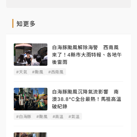
知更多
白海豚颱風解除海警 西南風
來了！4縣市大雨特報、各地午
後雷雨
#天氣
#颱風
#西南風
白海豚颱風沉降氣流影響 南
澳38.8°C全台最熱！馬祖高溫
破紀錄
#白海豚
#颱風
#高溫
#氣溫