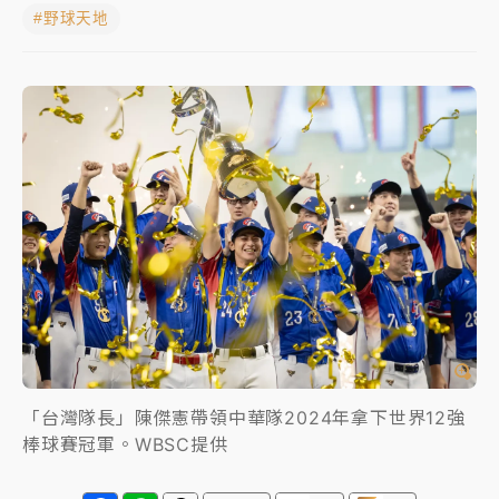
#野球天地
女律師陳昱瑄詐慈濟10億！黃金158kg遭查扣畫面曝光
暑假過三周才推「E宿新北打卡趣」！抽獎程序複雜 觀
旅局回應了
中信慈善基金會想增加董事人數！辜仲諒向法院聲請遭
駁 理由曝光
故宮《龍藏經》特展第2檔！今線上預約開賣一度塞車
周六起展出延長至晚上7時
台東農業處長涉圖利渡假村！東檢抗告成功 今重開羈
押庭
父親節泡湯了！中颱白海豚雨彈轟3天 「紅到發紫」降
雨熱區曝
「台灣隊長」陳傑憲帶領中華隊2024年拿下世界12強
棒球賽冠軍。WBSC提供