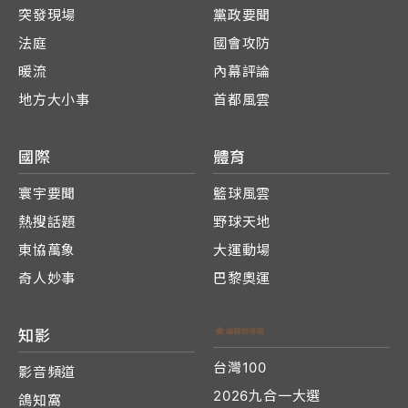
突發現場
黨政要聞
法庭
國會攻防
暖流
內幕評論
地方大小事
首都風雲
國際
體育
寰宇要聞
籃球風雲
熱搜話題
野球天地
東協萬象
大運動場
奇人妙事
巴黎奧運
知影
台灣100
影音頻道
2026九合一大選
鴿知窩