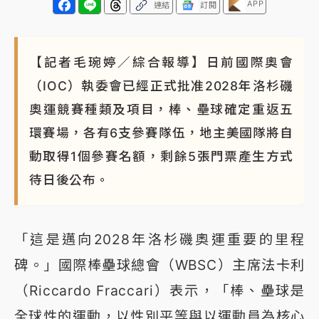
APP
連結
訂閱
【記者毛琬婷／綜合報導】日前國際奧會
（IOC）執委會已經正式批准2028年洛杉磯
奧運競賽種類及項目，棒、壘球確定重返五
環賽場，各有6支參賽隊伍，地主美國隊將自
動取得1個參賽名額，剩餘5張門票產生方式
待日後公布。
「這是邁向2028年洛杉磯奧運重要的里程
碑。」國際棒壘球總會（WBSC）主席法卡利
（Riccardo Fraccari）表示，「棒、壘球是
全球性的運動，以性別平等與以運動員為核心