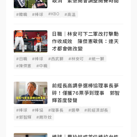
取消 緊急開會調整開賽時間
#KBO
#韓職
#棒球
#高溫
日職｜林安可下二軍改打擊動
作收成效 陳傑憲敬佩：連天
才都會做改變
#日職
#棒球
#西武獅
#林安可
#統一獅
#陳傑憲
#中職
前經長高調參選棒協理事長夢
碎！僅獲76票爭到理事 郭智
輝首度發聲
#棒球
#棒協
#理事長
#選舉
#前經濟部長
#郭智輝
#周玲妏
棒球｜周玲妏成首位棒協女性