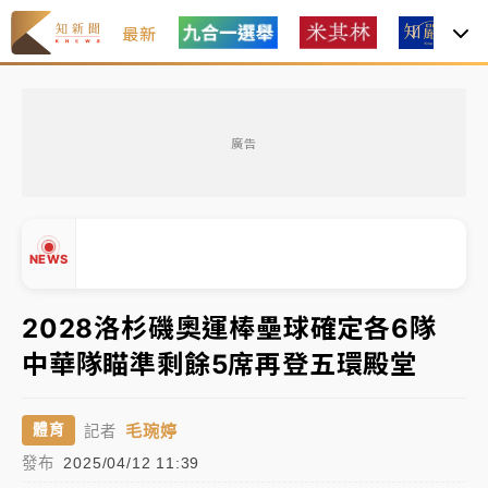
最新
女律師陳昱瑄詐慈濟10億！黃金158kg遭查扣畫面曝光
廣告
暑假過三周才推「E宿新北打卡趣」！抽獎程序複雜 觀
旅局回應了
中信慈善基金會想增加董事人數！辜仲諒向法院聲請遭
NEWS
駁 理由曝光
故宮《龍藏經》特展第2檔！今線上預約開賣一度塞車
2028洛杉磯奧運棒壘球確定各6隊
周六起展出延長至晚上7時
中華隊瞄準剩餘5席再登五環殿堂
台東農業處長涉圖利渡假村！東檢抗告成功 今重開羈
▲
▼
押庭
毛琬婷
體育
記者
父親節泡湯了！中颱白海豚雨彈轟3天 「紅到發紫」降
發布
2025/04/12 11:39
雨熱區曝