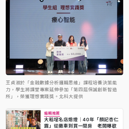
王貞淑於「金融數據分析邏輯思維」課程培養決策能
力，學生將課堂專案延伸參加「第四屆保誠創新智造
所」，榮獲理想實踐獎。北科大提供
編輯推薦
大稻埕名店熄燈｜40年「顏記杏仁
露」從攤車到買一間房 老闆曝歇