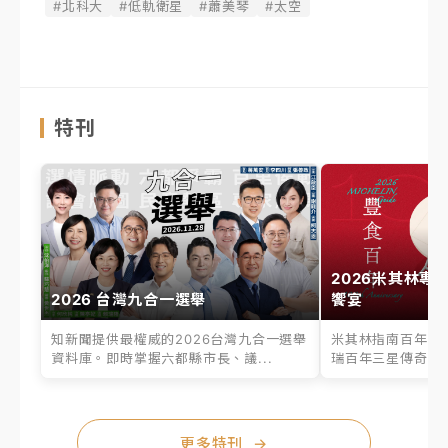
#北科大
#低軌衛星
#蕭美琴
#太空
特刊
2026米其林專
2026 台灣九合一選舉
饗宴
知新聞提供最權威的2026台灣九合一選舉
米其林指南百年之
資料庫。即時掌握六都縣市長、議...
瑞百年三星傳奇、台
更多特刊
→