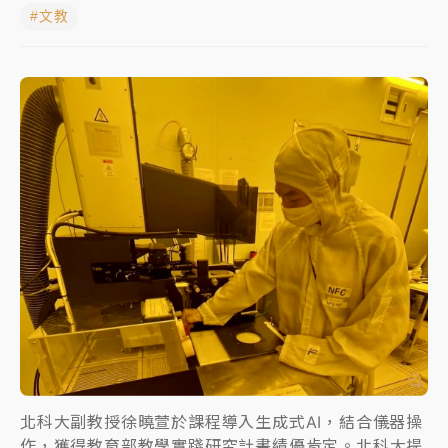
#文教
女律師陳昱瑄詐慈濟10億！黃金158kg遭查扣畫面曝光
台積電殺35元、台股跌近300點 被動元件、低軌衛星
及載板皆走弱
中信慈善基金會想增加董事人數！辜仲諒向法院聲請遭
駁 理由曝光
故宮《龍藏經》特展第2檔！今線上預約開賣一度塞車
周六起展出延長至晚上7時
台東農業處長涉圖利渡假村！東檢抗告成功 今重開羈
押庭
父親節泡湯了！中颱白海豚雨彈轟3天 「紅到發紫」降
雨熱區曝
北科大副教授徐曉萱於課程導入生成式AI，結合儀器操
作，獲得教育部教學實踐研究計畫績優肯定。北科大提