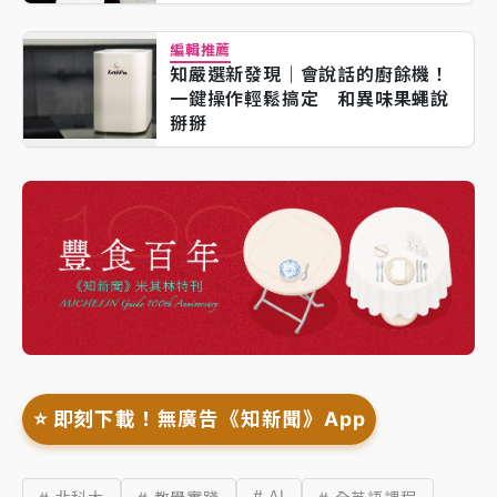
編輯推薦
知嚴選新發現｜會說話的廚餘機！
一鍵操作輕鬆搞定 和異味果蠅說
掰掰
⭐️ 即刻下載！無廣告《知新聞》App
# AI