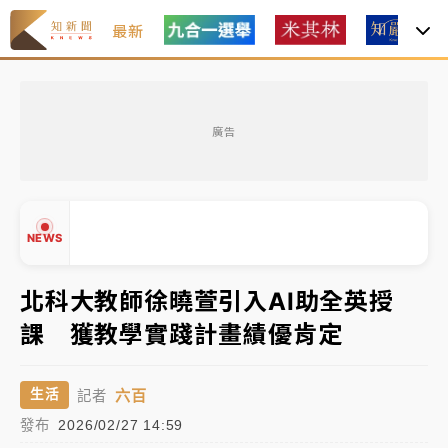
最新
女律師陳昱瑄詐慈濟10億！黃金158kg遭查扣畫面曝光
廣告
台積電殺35元、台股跌近300點 被動元件、低軌衛星
及載板皆走弱
中信慈善基金會想增加董事人數！辜仲諒向法院聲請遭
NEWS
駁 理由曝光
故宮《龍藏經》特展第2檔！今線上預約開賣一度塞車
北科大教師徐曉萱引入AI助全英授
周六起展出延長至晚上7時
課 獲教學實踐計畫績優肯定
台東農業處長涉圖利渡假村！東檢抗告成功 今重開羈
▲
押庭
▼
六百
生活
記者
父親節泡湯了！中颱白海豚雨彈轟3天 「紅到發紫」降
發布
2026/02/27 14:59
雨熱區曝