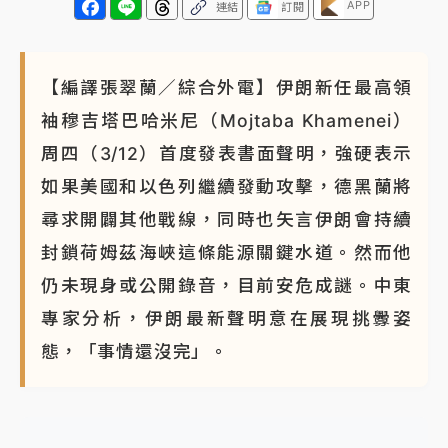
APP
連結
訂閱
【編譯張翠蘭／綜合外電】伊朗新任最高領
袖穆吉塔巴哈米尼（Mojtaba Khamenei）
周四（3/12）首度發表書面聲明，強硬表示
如果美國和以色列繼續發動攻擊，德黑蘭將
尋求開闢其他戰線，同時也矢言伊朗會持續
封鎖荷姆茲海峽這條能源關鍵水道。然而他
仍未現身或公開錄音，目前安危成謎。中東
專家分析，伊朗最新聲明意在展現挑釁姿
態，「事情還沒完」。