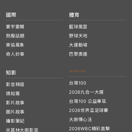
國際
體育
寰宇要聞
籃球風雲
熱搜話題
野球天地
東協萬象
大運動場
奇人妙事
巴黎奧運
知影
台灣100
影音頻道
2026九合一大選
鴿知窩
台灣100 公益專區
影片故事
2026世界盃足球賽
圖片故事
大廚傳心法
攝影筆記
2026WBC精彩直擊
米其林大廚影音