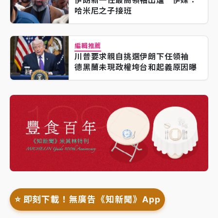
哈米尼之子接班
編輯推薦
川普要求親自挑選伊朗下任領袖
德黑蘭未現政權垮台和起義原因曝
⭐️ 即刻下載！無廣告《知新聞》App