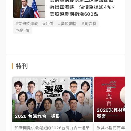
荷姆茲海峽 油價重挫逾4%、
美股道瓊期指漲600點
#荷姆茲海峽
#油價
#美股期指
#貝森特
#通行費
特刊
2026米其林專
2026 台灣九合一選舉
饗宴
知新聞提供最權威的2026台灣九合一選舉
米其林指南百年之