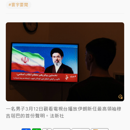
#寰宇要聞
女律師陳昱瑄詐慈濟10億！黃金158kg遭查扣畫面曝光
暑假過三周才推「E宿新北打卡趣」！抽獎程序複雜 觀
旅局回應了
中信慈善基金會想增加董事人數！辜仲諒向法院聲請遭
駁 理由曝光
故宮《龍藏經》特展第2檔！今線上預約開賣一度塞車
周六起展出延長至晚上7時
台東農業處長涉圖利渡假村！東檢抗告成功 今重開羈
押庭
父親節泡湯了！中颱白海豚雨彈轟3天 「紅到發紫」降
雨熱區曝
一名男子3月12日觀看電視台播放伊朗新任最高領袖穆
吉塔巴的首份聲明。法新社