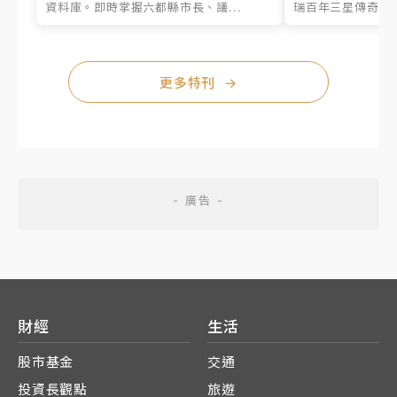
資料庫。即時掌握六都縣市長、議...
瑞百年三星傳奇、台
更多特刊
→
財經
生活
股市基金
交通
投資長觀點
旅遊