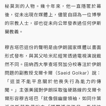
秘莫測的人物。幾十年來，他一直隱匿於幕
後，從未出現在媒體上，儘管自詡為一位博學
的宗教人士，卻也從未向公眾發表過任何伊斯
蘭教義。
穆吉塔巴這份的聲明是由伊朗國家媒體以書面
形式發布，與其父哈米尼經常透過電視演說截
然不同。田納西大學查塔努加分校專注於伊朗
問題的副教授戈爾卡爾（Saeid Golkar）說：
「這並不能平息關於他喪失行為能力的傳
聞。」主張美國對伊朗採取強硬路線的戈爾卡
爾形容穆吉塔巴「就像個幽靈領袖，如同什葉