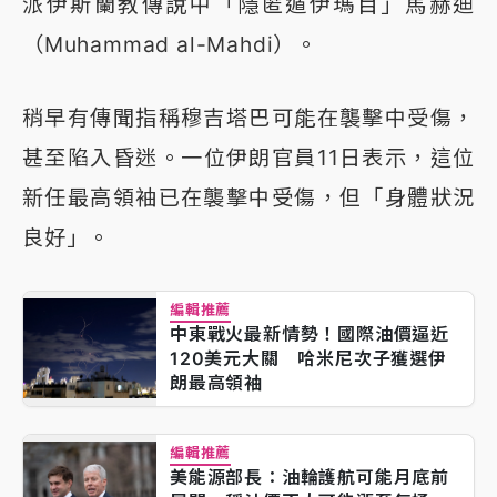
派伊斯蘭教傳說中「隱匿遁伊瑪目」馬赫迪
（Muhammad al-Mahdi）。
稍早有傳聞指稱穆吉塔巴可能在襲擊中受傷，
甚至陷入昏迷。一位伊朗官員11日表示，這位
新任最高領袖已在襲擊中受傷，但「身體狀況
良好」。
編輯推薦
中東戰火最新情勢！國際油價逼近
120美元大關 哈米尼次子獲選伊
朗最高領袖
編輯推薦
美能源部長：油輪護航可能月底前