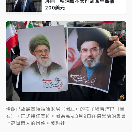
展開 稱油價不太可能漲至每桶
200美元
伊朗已故最高領袖哈米尼（圖左）的次子穆吉塔巴（圖
右），正式接任其位。圖為民眾3月9日在德黑蘭的集會
上高舉兩人的肖像。美聯社