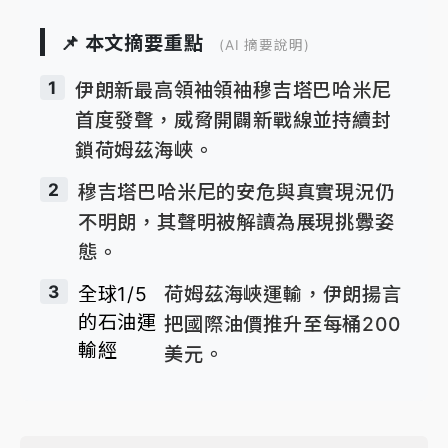
📌 本文摘要重點
(AI 摘要說明)
1
伊朗新最高領袖領袖穆吉塔巴哈米尼
首度發聲，威脅開闢新戰線並持續封
鎖荷姆茲海峽。
2
穆吉塔巴哈米尼的安危與真實現況仍
不明朗，其聲明被解讀為展現挑釁姿
態。
3
全球1/5
荷姆茲海峽運輸，伊朗揚言
的石油運
把國際油價推升至每桶200
輸經
美元。