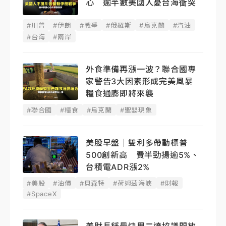
心 逾半數美國人憂台海衝突
#川普
#伊朗
#戰爭
#俄羅斯
#烏克蘭
#汽油
#台海
#兩岸
外食準備再漲一波？聯合國專
家警告3大因素形成完美風暴
糧食通膨即將來襲
#聯合國
#糧食
#烏克蘭
#聖嬰現象
美股早盤｜雙利多帶動標普
500創新高 費半勁揚逾5%、
台積電ADR漲2%
#美股
#油價
#貝森特
#荷姆茲海峽
#財報
#SpaceX
美財長稱最快周二達協議開放