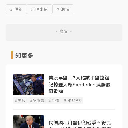
# 伊朗
# 哈米尼
# 油價
知更多
美股早盤｜3大指數平盤拉鋸
記憶體大廠Sandisk、威騰股
價重摔
#SpaceX
#美股
#記憶體
#油價
民調顯示川普伊朗戰爭不得民