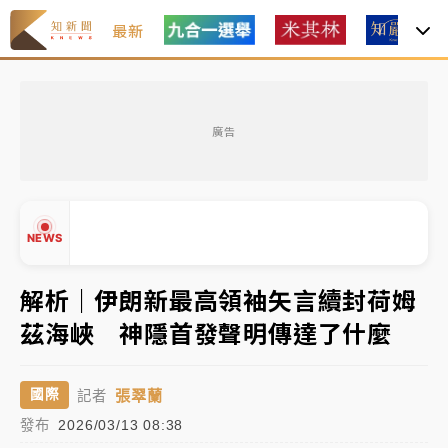
最新
女律師陳昱瑄詐慈濟10億！黃金158kg遭查扣畫面曝光
廣告
暑假過三周才推「E宿新北打卡趣」！抽獎程序複雜 觀
旅局回應了
中信慈善基金會想增加董事人數！辜仲諒向法院聲請遭
NEWS
駁 理由曝光
故宮《龍藏經》特展第2檔！今線上預約開賣一度塞車
解析｜伊朗新最高領袖矢言續封荷姆
周六起展出延長至晚上7時
茲海峽 神隱首發聲明傳達了什麼
台東農業處長涉圖利渡假村！東檢抗告成功 今重開羈
▲
押庭
▼
張翠蘭
國際
記者
父親節泡湯了！中颱白海豚雨彈轟3天 「紅到發紫」降
發布
2026/03/13 08:38
雨熱區曝