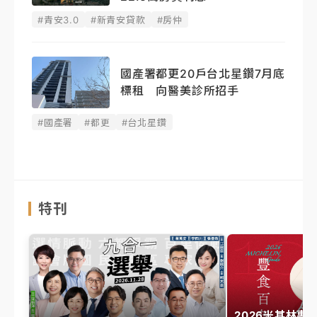
#青安3.0
#新青安貸款
#房仲
國產署都更20戶台北星鑽7月底
標租 向醫美診所招手
#國產署
#都更
#台北星鑽
特刊
2026米其林專