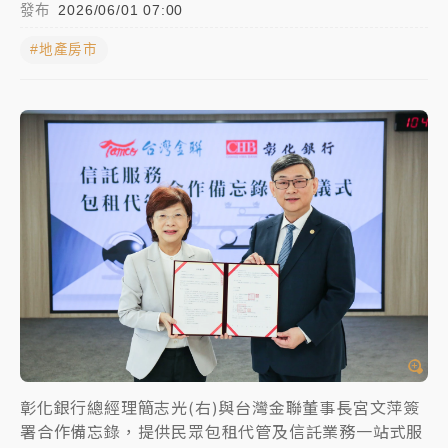
發布
2026/06/01 07:00
女律師陳昱瑄詐慈濟10億！黃金158kg遭查扣畫面曝光
#地產房市
暑假過三周才推「E宿新北打卡趣」！抽獎程序複雜 觀
旅局回應了
中信慈善基金會想增加董事人數！辜仲諒向法院聲請遭
駁 理由曝光
故宮《龍藏經》特展第2檔！今線上預約開賣一度塞車
周六起展出延長至晚上7時
台東農業處長涉圖利渡假村！東檢抗告成功 今重開羈
押庭
父親節泡湯了！中颱白海豚雨彈轟3天 「紅到發紫」降
雨熱區曝
彰化銀行總經理簡志光(右)與台灣金聯董事長宮文萍簽
署合作備忘錄，提供民眾包租代管及信託業務一站式服