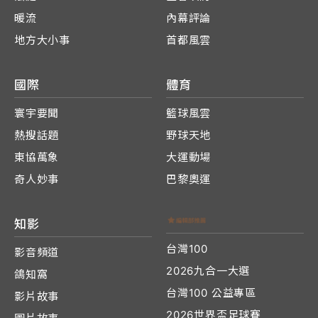
暖流
內幕評論
地方大小事
首都風雲
國際
體育
寰宇要聞
籃球風雲
熱搜話題
野球天地
東協萬象
大運動場
奇人妙事
巴黎奧運
知影
台灣100
影音頻道
2026九合一大選
鴿知窩
台灣100 公益專區
影片故事
2026世界盃足球賽