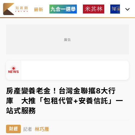
最新
女律師陳昱瑄詐慈濟10億！黃金158kg遭查扣畫面曝光
廣告
暑假過三周才推「E宿新北打卡趣」！抽獎程序複雜 觀
旅局回應了
中信慈善基金會想增加董事人數！辜仲諒向法院聲請遭
NEWS
駁 理由曝光
故宮《龍藏經》特展第2檔！今線上預約開賣一度塞車
房產變養老金！台灣金聯攜8大行
周六起展出延長至晚上7時
庫 大推「包租代管+安養信託」一
台東農業處長涉圖利渡假村！東檢抗告成功 今重開羈
▲
站式服務
押庭
▼
父親節泡湯了！中颱白海豚雨彈轟3天 「紅到發紫」降
林巧雁
財經
記者
雨熱區曝