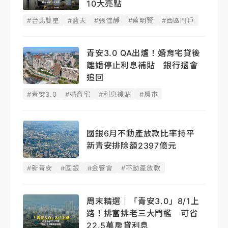
10大亮點
#台北雙星
#藍天
#張佳靜
#蔡明賢
#西區門戶
青安3.0 QA出爐！婚育宅貸後
離婚停止利息補貼 銀行還會
追回
#青安3.0
#婚育宅
#利息補貼
#房市
國銀6月不動產放款比率持平
新青安排除額2397億元
#新青安
#國銀
#金管會
#不動產放款
周末精選｜「青安3.0」8/1上
路！排富排老三大門檻 可省
22.5萬房貸利息