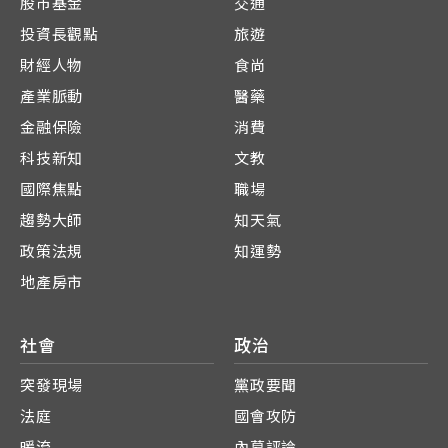
股市基金
交通
投資長觀點
旅遊
財經人物
食尚
產業脈動
醫藥
金融保險
消費
科技新知
文教
國際焦點
職場
趨勢大師
知天氣
政策法規
知運勢
地產房市
社會
政治
突發現場
黨政要聞
法庭
國會攻防
暖流
內幕評論