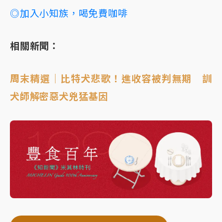
◎加入小知族，喝免費咖啡
相關新聞：
周末精選｜比特犬悲歌！進收容被判無期 訓
犬師解密惡犬兇猛基因