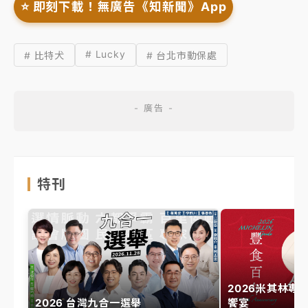
⭐️ 即刻下載！無廣告《知新聞》App
# Lucky
# 比特犬
# 台北市動保處
特刊
2026米其林專
2026 台灣九合一選舉
饗宴