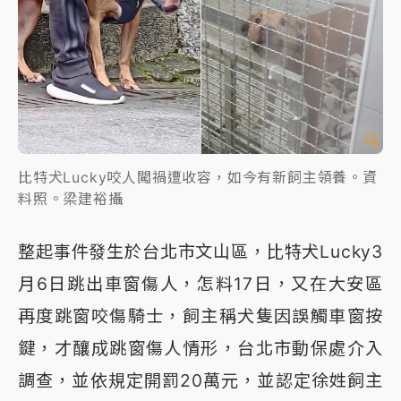
比特犬Lucky咬人闖禍遭收容，如今有新飼主領養。資
料照。梁建裕攝
整起事件發生於台北市文山區，比特犬Lucky3
月6日跳出車窗傷人，怎料17日，又在大安區
再度跳窗咬傷騎士，飼主稱犬隻因誤觸車窗按
鍵，才釀成跳窗傷人情形，台北市動保處介入
調查，並依規定開罰20萬元，並認定徐姓飼主