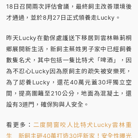
18日召開兩次評估會議，最終飼主改善環境後
才通過，並於8月27日正式領養走Lucky。
昨天Lucky在動保處護送下移居到雲林縣莿桐
鄉展開新生活，新飼主蔡姓男子家中已經飼養
數隻名犬，其中包括一隻比特犬「啤酒」，因
為不忍心Lucky因為原飼主的疏失被安樂死，
為了認養Lucky，還花40萬元蓋30坪獨立空
間，提高圍籬至210公分，地面為混凝土，還
設有3道門，確保狗與人安全。
看更多：
二度開窗咬人比特犬Lucky雲林重
生 新飼主砸40萬打造30坪新家！安全性曝光