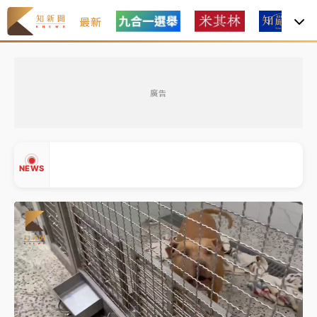
最新
女律師陳昱瑄詐慈濟10億！黃金158kg遭查扣畫面曝光
廣告
暑假過三周才推「E宿新北打卡趣」！抽獎程序複雜 觀
旅局回應了
中信慈善基金會想增加董事人數！辜仲諒向法院聲請遭
NEWS
駁 理由曝光
故宮《龍藏經》特展第2檔！今線上預約開賣一度塞車
周六起展出延長至晚上7時
台東農業處長涉圖利渡假村！東檢抗告成功 今重開羈
▲
押庭
▼
父親節泡湯了！中颱白海豚雨彈轟3天 「紅到發紫」降
雨熱區曝