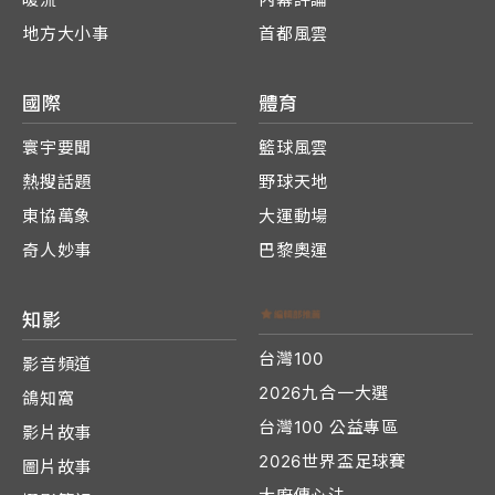
地方大小事
首都風雲
國際
體育
寰宇要聞
籃球風雲
熱搜話題
野球天地
東協萬象
大運動場
奇人妙事
巴黎奧運
知影
台灣100
影音頻道
2026九合一大選
鴿知窩
台灣100 公益專區
影片故事
2026世界盃足球賽
圖片故事