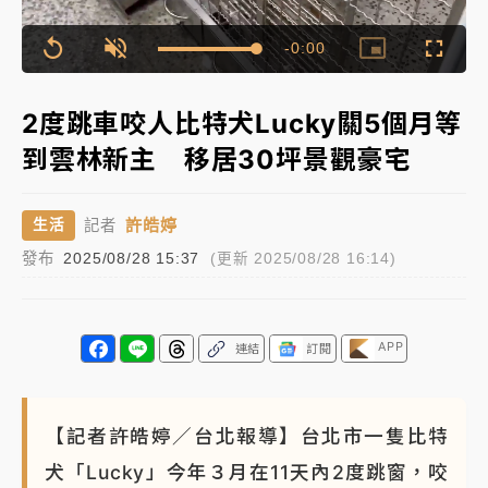
女律師陳昱瑄詐慈濟10億！黃金158kg遭查扣畫面曝光
Remaining
-
0:00
Loaded
:
Replay
Unmute
Picture-
Fullscr
100.00%
in-
Picture
Time��
暑假過三周才推「E宿新北打卡趣」！抽獎程序複雜 觀
2度跳車咬人比特犬Lucky關5個月等
旅局回應了
到雲林新主 移居30坪景觀豪宅
中信慈善基金會想增加董事人數！辜仲諒向法院聲請遭
駁 理由曝光
許皓婷
生活
記者
故宮《龍藏經》特展第2檔！今線上預約開賣一度塞車
發布
2025/08/28 15:37
(更新 2025/08/28 16:14)
周六起展出延長至晚上7時
台東農業處長涉圖利渡假村！東檢抗告成功 今重開羈
押庭
APP
連結
訂閱
父親節泡湯了！中颱白海豚雨彈轟3天 「紅到發紫」降
雨熱區曝
【記者許皓婷／台北報導】台北市一隻比特
犬「Lucky」今年３月在11天內2度跳窗，咬