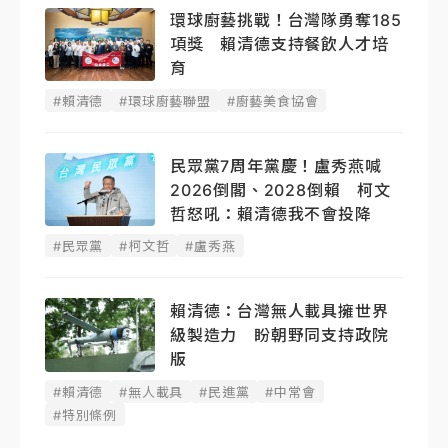
環球廚藝挑戰！台灣隊勇奪185
項獎 賴清德支持餐飲人才培
育
#賴清德
#環球廚藝聯盟
#廚藝美食協會
民眾黨7周年黨慶！盧秀燕喊
2026倒閣、2028倒賴 柯文
哲怒吼：賴清德我不會投降
#民眾黨
#柯文哲
#盧秀燕
賴清德：台灣無人載具擁世界
級製造力 盼朝野同支持政院
版
#賴清德
#無人載具
#民進黨
#中常會
#特別條例