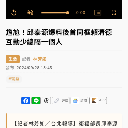
女律師陳昱瑄詐慈濟10億！黃金158kg遭查扣畫面曝光
Remaining
-
0:00
Loaded
:
Replay
Unmute
Picture-
Fullscr
100.00%
in-
Picture
Time��
暑假過三周才推「E宿新北打卡趣」！抽獎程序複雜 觀
尷尬！邱泰源爆料後首同框賴清德
旅局回應了
互動少總隔一個人
中信慈善基金會想增加董事人數！辜仲諒向法院聲請遭
駁 理由曝光
林芳如
生活
記者
故宮《龍藏經》特展第2檔！今線上預約開賣一度塞車
發布
2024/09/28 13:45
周六起展出延長至晚上7時
#醫藥
台東農業處長涉圖利渡假村！東檢抗告成功 今重開羈
押庭
父親節泡湯了！中颱白海豚雨彈轟3天 「紅到發紫」降
APP
連結
訂閱
雨熱區曝
【記者林芳如／台北報導】衛福部長邱泰源