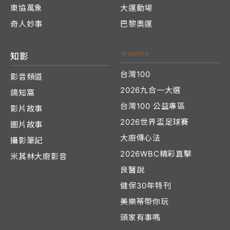
東協萬象
大運動場
奇人妙事
巴黎奧運
知影
台灣100
影音頻道
2026九合一大選
鴿知窩
台灣100 公益專區
影片故事
2026世界盃足球賽
圖片故事
大廚傳心法
攝影筆記
2026WBC精彩直擊
米其林大廚影音
良醫說
健保30年特刊
美樂蒂帶你玩
頭家有事嗎