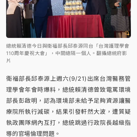
總統賴清德今日與衛福部長邱泰源同台「台灣護理學會
110周年慶祝大會」，中間總隔一個人。翻攝總統府影
片
衛福部長邱泰源上週六(9/21)出席台灣醫務管
理學會年會時爆料，總統賴清德曾致電罵環境
部長彭啟明，認為環境部未給予足夠資源讓醫
療院所執行減碳，結果引發軒然大波，遭質疑
執政團隊網內互打，總統跳過行政院長越級指
導的官場倫理問題。