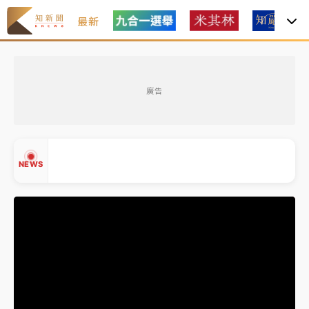
最新
女律師陳昱瑄詐慈濟10億！黃金158kg遭查扣畫面曝光
廣告
暑假過三周才推「E宿新北打卡趣」！抽獎程序複雜 觀
旅局回應了
中信慈善基金會想增加董事人數！辜仲諒向法院聲請遭
NEWS
駁 理由曝光
故宮《龍藏經》特展第2檔！今線上預約開賣一度塞車
周六起展出延長至晚上7時
台東農業處長涉圖利渡假村！東檢抗告成功 今重開羈
▲
押庭
▼
父親節泡湯了！中颱白海豚雨彈轟3天 「紅到發紫」降
雨熱區曝