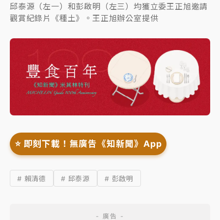
邱泰源（左一）和彭啟明（左三）均獲立委王正旭邀請
觀賞紀錄片《種土》。王正旭辦公室提供
⭐️ 即刻下載！無廣告《知新聞》App
# 賴清德
# 邱泰源
# 彭啟明