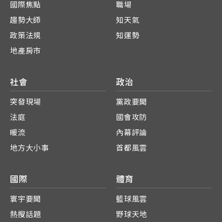
國際焦點
職場
趨勢大師
知天氣
政策法規
知運勢
地產房市
社會
政治
突發現場
黨政要聞
法庭
國會攻防
暖流
內幕評論
地方大小事
首都風雲
國際
體育
寰宇要聞
籃球風雲
熱搜話題
野球天地