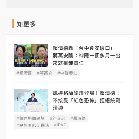
知更多
賴清德轟「台中食安破口」
蔣萬安酸：神隱一個多月一出
來就推卸責任
#賴清德
#蔣萬安
#中聯毒油
凱達格蘭論壇登場！賴清德：
不接受「紅色恐怖」拒絕統戰
滲透
#凱達格蘭論壇
#外交部
#賴清德
#IPAC
#民族團結促進法