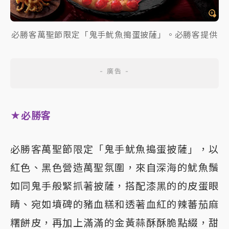
必勝客萬聖節限定「鬼手魷魚搗蛋披薩」。必勝客提供
★必勝客
必勝客萬聖節限定「鬼手魷魚搗蛋披薩」，以
紅色、黑色營造萬聖氛圍，來自深海的魷魚鬚
如同鬼手般緊抓著披薩，搭配漆黑的的皮蛋眼
睛、宛如墳碑的豬血糕和透著血紅的辣蕃茄麻
糬餅皮，再加上滿滿的金黃蒜酥酥脆點綴，甜