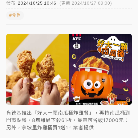
發布
2024/10/25 10:46
(更新 2024/10/27 09:00)
日職｜
林安可狀態正好卻因左膝疼痛下二軍 日媒感嘆
#食尚
「好事多磨」
韓股最壞時期已過？大摩估去槓桿完成逾半 波動率降
至2個月低
「白海豚」雨炸新北！通報109件災情 侯友宜揭這類災
損最多
白海豚挾豪雨狂炸新北！時雨量破百毫米 水塔、雨棚
砸落毀車
肯德基推出「好大一顆南瓜桶炸雞餐」，再持南瓜桶到
門市點餐，8塊雞桶下殺61折，最高可省破17000元；
另外，拿坡里炸雞桶買1送1。業者提供