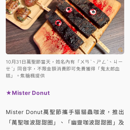
10月31日萬聖節當天，姓名內有「ㄨㄢˋ、ㄕㄥˋ、ㄐㄧ
ㄝˊ」同音字，不限金額消費即可免費獲得「鬼太郎血
糕」。焦糖楓提供
★Mister Donut
Mister Donut萬聖節攜手貓貓蟲咖波，推出
「萬聖咖波甜甜圈」、「幽靈咖波甜甜圈」及