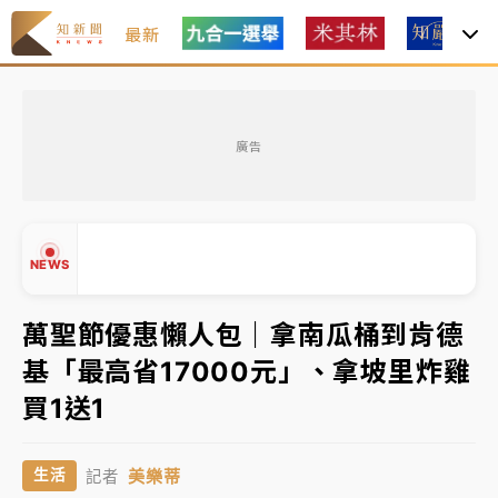
最新
金控第2季海外曝險破31兆創高 日本年增45%居冠
廣告
日職｜
林安可狀態正好卻因左膝疼痛下二軍 日媒感嘆
「好事多磨」
韓股最壞時期已過？大摩估去槓桿完成逾半 波動率降
NEWS
至2個月低
「白海豚」雨炸新北！通報109件災情 侯友宜揭這類災
萬聖節優惠懶人包｜拿南瓜桶到肯德
損最多
基「最高省17000元」、拿坡里炸雞
白海豚挾豪雨狂炸新北！時雨量破百毫米 水塔、雨棚
▲
買1送1
砸落毀車
▼
金控第2季海外曝險破31兆創高 日本年增45%居冠
美樂蒂
生活
記者