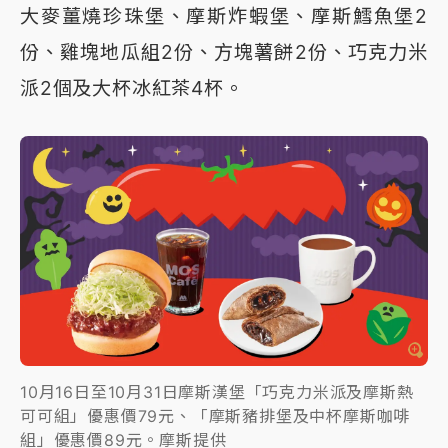
大麥薑燒珍珠堡、摩斯炸蝦堡、摩斯鱈魚堡2
份、雞塊地瓜組2份、方塊薯餅2份、巧克力米
派2個及大杯冰紅茶4杯。
10月16日至10月31日摩斯漢堡「巧克力米派及摩斯熱
可可組」優惠價79元、「摩斯豬排堡及中杯摩斯咖啡
組」優惠價89元。摩斯提供