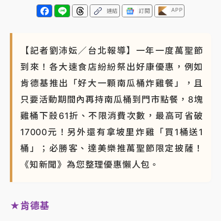
APP
連結
訂閱
【記者劉沛妘／台北報導】一年一度萬聖節
到來！各大速食店紛紛祭出好康優惠，例如
肯德基推出「好大一顆南瓜桶炸雞餐」，且
只要活動期間內再持南瓜桶到門市點餐，8塊
雞桶下殺61折、不限消費次數，最高可省破
17000元！另外還有拿坡里炸雞「買1桶送1
桶」；必勝客、達美樂推萬聖節限定披薩！
《知新聞》為您整理優惠懶人包。
★肯德基