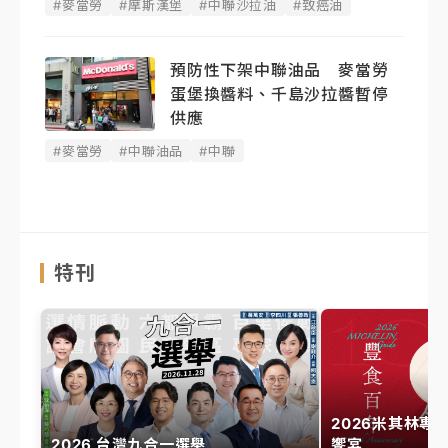
#麥當勞
#摩斯漢堡
#中聯沙拉油
#致癌油
預防性下架中聯油品 麥當勞
蛋堡換醬料、千島沙拉醬暫停
供應
#麥當勞
#中聯油品
#中聯
特刊
2026米其林專
2026 台灣九合一選舉
饗宴