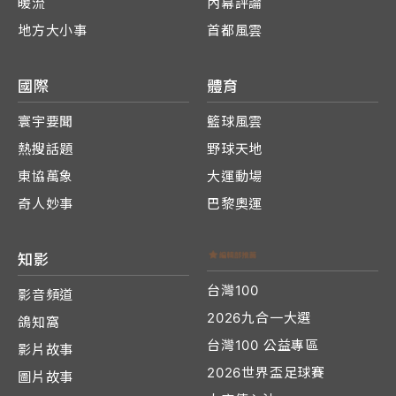
暖流
內幕評論
地方大小事
首都風雲
國際
體育
寰宇要聞
籃球風雲
熱搜話題
野球天地
東協萬象
大運動場
奇人妙事
巴黎奧運
知影
台灣100
影音頻道
2026九合一大選
鴿知窩
台灣100 公益專區
影片故事
2026世界盃足球賽
圖片故事