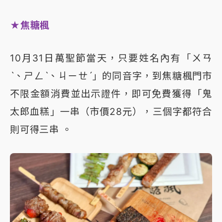
★焦糖楓
10月31日萬聖節當天，只要姓名內有「ㄨㄢ
ˋ、ㄕㄥˋ、ㄐㄧㄝˊ」的同音字，到焦糖楓門市
不限金額消費並出示證件，即可免費獲得「鬼
太郎血糕」一串（市價28元），三個字都符合
則可得三串 。