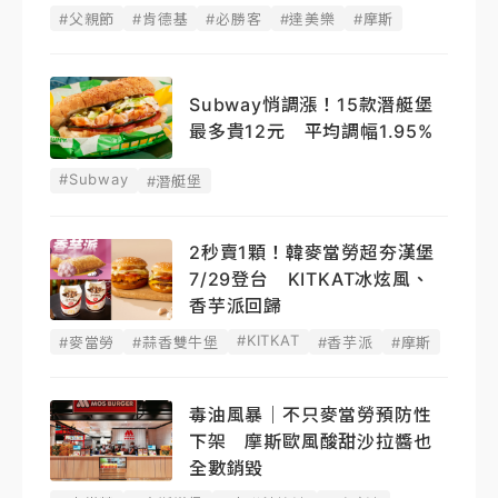
#父親節
#肯德基
#必勝客
#達美樂
#摩斯
Subway悄調漲！15款潛艇堡
最多貴12元 平均調幅1.95%
#Subway
#潛艇堡
2秒賣1顆！韓麥當勞超夯漢堡
7/29登台 KITKAT冰炫風、
香芋派回歸
#KITKAT
#麥當勞
#蒜香雙牛堡
#香芋派
#摩斯
毒油風暴｜不只麥當勞預防性
下架 摩斯歐風酸甜沙拉醬也
全數銷毀