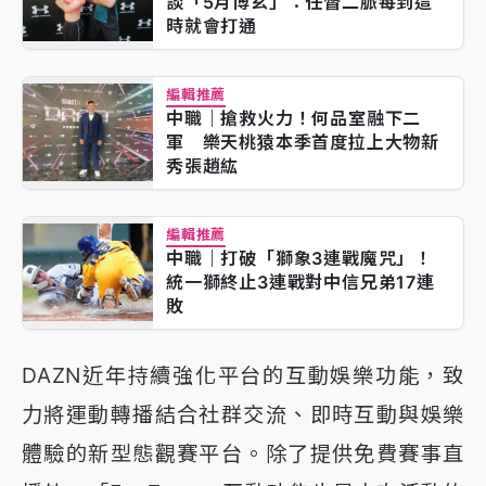
談「5月博玄」：任督二脈每到這
時就會打通
編輯推薦
中職｜搶救火力！何品室融下二
軍 樂天桃猿本季首度拉上大物新
秀張趙紘
編輯推薦
中職｜打破「獅象3連戰魔咒」！
統一獅終止3連戰對中信兄弟17連
敗
DAZN近年持續強化平台的互動娛樂功能，致
力將運動轉播結合社群交流、即時互動與娛樂
體驗的新型態觀賽平台。除了提供免費賽事直