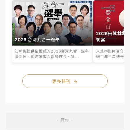
2026米其林專
2026 台灣九合一選舉
饗宴
知新聞提供最權威的2026台灣九合一選舉
米其林指南百年之
資料庫。即時掌握六都縣市長、議...
瑞百年三星傳奇、台
更多特刊
→