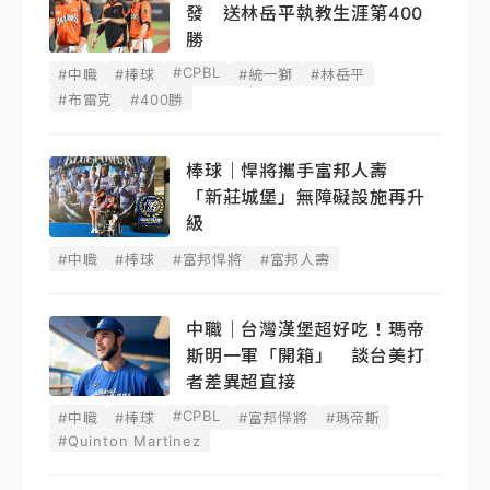
發 送林岳平執教生涯第400
勝
#CPBL
#中職
#棒球
#統一獅
#林岳平
#布雷克
#400勝
棒球｜悍將攜手富邦人壽
「新莊城堡」無障礙設施再升
級
#中職
#棒球
#富邦悍將
#富邦人壽
中職｜台灣漢堡超好吃！瑪帝
斯明一軍「開箱」 談台美打
者差異超直接
#CPBL
#中職
#棒球
#富邦悍將
#瑪帝斯
#Quinton Martinez