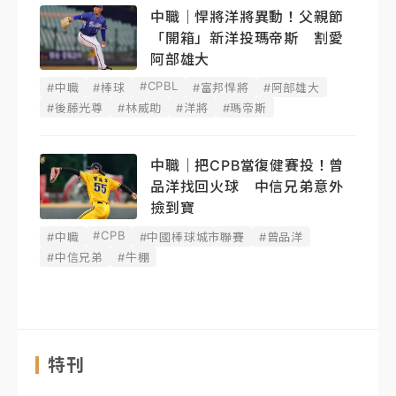
中職｜悍將洋將異動！父親節
「開箱」新洋投瑪帝斯 割愛
阿部雄大
#CPBL
#中職
#棒球
#富邦悍將
#阿部雄大
#後藤光尊
#林威助
#洋將
#瑪帝斯
中職｜把CPB當復健賽投！曾
品洋找回火球 中信兄弟意外
撿到寶
#CPB
#中職
#中國棒球城市聯賽
#曾品洋
#中信兄弟
#牛棚
特刊