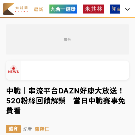
最新
女律師陳昱瑄詐慈濟10億！黃金158kg遭查扣畫面曝光
廣告
暑假過三周才推「E宿新北打卡趣」！抽獎程序複雜 觀
旅局回應了
中信慈善基金會想增加董事人數！辜仲諒向法院聲請遭
NEWS
駁 理由曝光
故宮《龍藏經》特展第2檔！今線上預約開賣一度塞車
中職｜串流平台DAZN好康大放送！
周六起展出延長至晚上7時
520粉絲回饋解鎖 當日中職賽事免
台東農業處長涉圖利渡假村！東檢抗告成功 今重開羈
▲
費看
押庭
▼
父親節泡湯了！中颱白海豚雨彈轟3天 「紅到發紫」降
陳雍仁
體育
記者
雨熱區曝