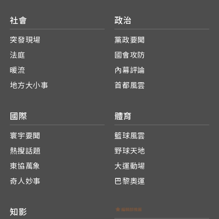
社會
政治
突發現場
黨政要聞
法庭
國會攻防
暖流
內幕評論
地方大小事
首都風雲
國際
體育
寰宇要聞
籃球風雲
熱搜話題
野球天地
東協萬象
大運動場
奇人妙事
巴黎奧運
知影