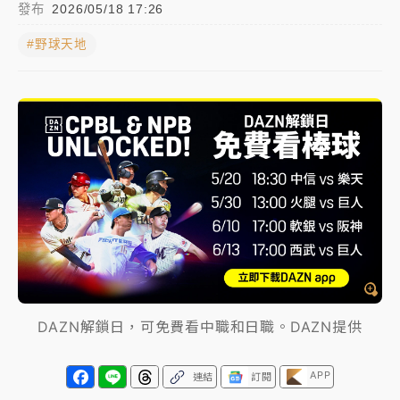
發布
2026/05/18 17:26
女律師陳昱瑄詐慈濟10億！黃金158kg遭查扣畫面曝光
#野球天地
暑假過三周才推「E宿新北打卡趣」！抽獎程序複雜 觀
旅局回應了
中信慈善基金會想增加董事人數！辜仲諒向法院聲請遭
駁 理由曝光
故宮《龍藏經》特展第2檔！今線上預約開賣一度塞車
周六起展出延長至晚上7時
台東農業處長涉圖利渡假村！東檢抗告成功 今重開羈
押庭
父親節泡湯了！中颱白海豚雨彈轟3天 「紅到發紫」降
DAZN解鎖日，可免費看中職和日職。DAZN提供
雨熱區曝
APP
連結
訂閱