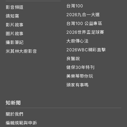
台灣100
影音頻道
2026九合一大選
鴿知窩
台灣100 公益專區
影片故事
2026世界盃足球賽
圖片故事
大廚傳心法
攝影筆記
2026WBC精彩直擊
米其林大廚影音
良醫說
健保30年特刊
美樂蒂帶你玩
頭家有事嗎
知新聞
關於我們
編輯規範與申訴