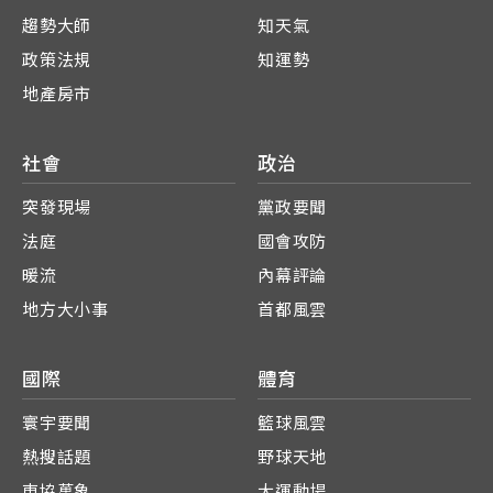
趨勢大師
知天氣
政策法規
知運勢
地產房市
社會
政治
突發現場
黨政要聞
法庭
國會攻防
暖流
內幕評論
地方大小事
首都風雲
國際
體育
寰宇要聞
籃球風雲
熱搜話題
野球天地
東協萬象
大運動場