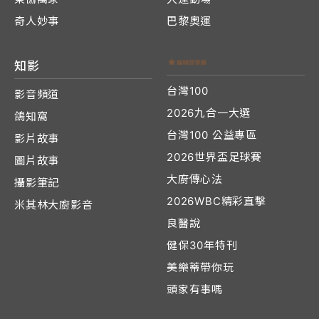
奇人妙事
巴黎奧運
知影
台灣100
影音頻道
2026九合一大選
鴿知窩
台灣100 公益專區
影片故事
2026世界盃足球賽
圖片故事
大廚傳心法
攝影筆記
2026WBC精彩直擊
米其林大廚影音
良醫說
健保30年特刊
美樂蒂帶你玩
頭家有事嗎