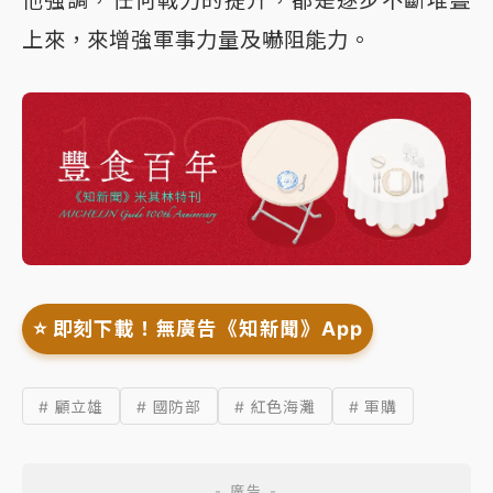
他強調，任何戰力的提升，都是逐步不斷堆疊
上來，來增強軍事力量及嚇阻能力。
⭐️ 即刻下載！無廣告《知新聞》App
# 顧立雄
# 國防部
# 紅色海灘
# 軍購