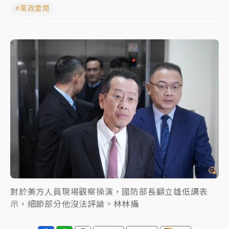
#黨政要聞
女律師陳昱瑄詐慈濟10億！黃金158kg遭查扣畫面曝光
暑假過三周才推「E宿新北打卡趣」！抽獎程序複雜 觀
旅局回應了
中信慈善基金會想增加董事人數！辜仲諒向法院聲請遭
駁 理由曝光
故宮《龍藏經》特展第2檔！今線上預約開賣一度塞車
周六起展出延長至晚上7時
台東農業處長涉圖利渡假村！東檢抗告成功 今重開羈
押庭
父親節泡湯了！中颱白海豚雨彈轟3天 「紅到發紫」降
對於美方人員現場觀察操演，國防部長顧立雄低調表
雨熱區曝
示，細節部分他沒法評論。林林攝