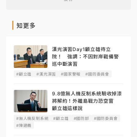
知更多
漢光演習Day1顧立雄待立
院！ 強調：不因對岸戰備警
巡中斷演習
#顧立雄
#漢光演習
#國家警報
#國防委員會
9.8億無人機反制系統驗收掉漆
將解約！外離島戰力恐空窗
顧立雄這樣說
#無人機反制系統
#顧立雄
#國防部
#國防委員會
#陳建義