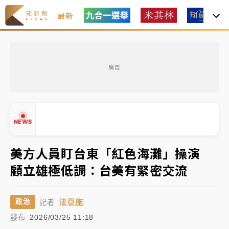
最新
女律師陳昱瑄詐慈濟10億！黃金158kg遭查扣畫面曝光
廣告
暑假過三周才推「E宿新北打卡趣」！抽獎程序複雜 觀
旅局回應了
中信慈善基金會想增加董事人數！辜仲諒向法院聲請遭
NEWS
駁 理由曝光
故宮《龍藏經》特展第2檔！今線上預約開賣一度塞車
美方人員盯台東「紅色海灘」操演
周六起展出延長至晚上7時
顧立雄極低調：台美有緊密交流
▲
台東農業處長涉圖利渡假村！東檢抗告成功 今重開羈
▼
押庭
法亞施
政治
記者
父親節泡湯了！中颱白海豚雨彈轟3天 「紅到發紫」降
發布
2026/03/25 11:18
雨熱區曝