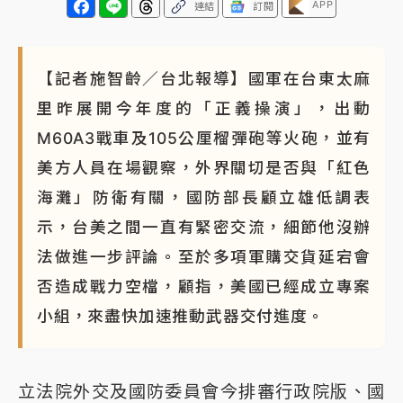
APP
連結
訂閱
【記者施智齡／台北報導】國軍在台東太麻
里昨展開今年度的「正義操演」，出動
M60A3戰車及105公厘榴彈砲等火砲，並有
美方人員在場觀察，外界關切是否與「紅色
海灘」防衛有關，國防部長顧立雄低調表
示，台美之間一直有緊密交流，細節他沒辦
法做進一步評論。至於多項軍購交貨延宕會
否造成戰力空檔，顧指，美國已經成立專案
小組，來盡快加速推動武器交付進度。
立法院外交及國防委員會今排審行政院版、國