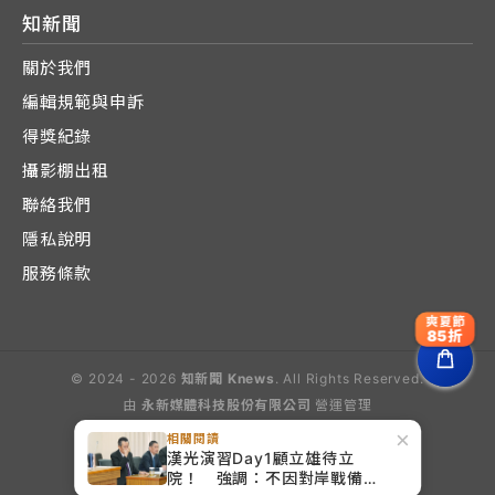
知新聞
關於我們
編輯規範與申訴
得獎紀錄
攝影棚出租
聯絡我們
隱私說明
服務條款
爽夏節
85折
© 2024 - 2026
知新聞 Knews
. All Rights Reserved.
由
永新媒體科技股份有限公司
營運管理
Operated by E-Lite Media Co., Ltd.
×
相關閱讀
漢光演習Day1顧立雄待立
院！ 強調：不因對岸戰備警