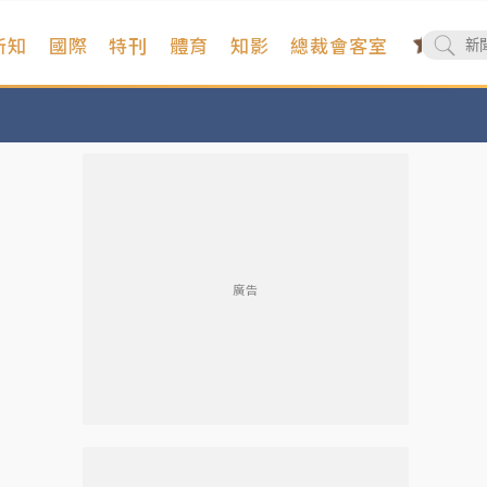
新知
國際
特刊
體育
知影
總裁會客室
廣告