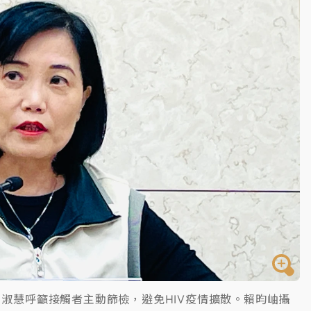
一度塞車 周六起展出延長至晚上7時
今重開羈押庭
到發紫」降雨熱區曝
淑慧呼籲接觸者主動篩檢，避免HIV疫情擴散。賴昀岫攝