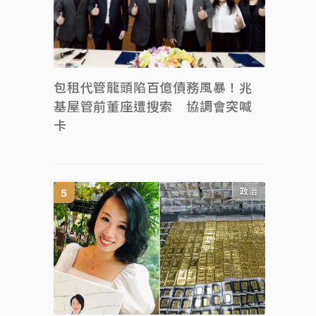
包租代管龍頭陷百億債務風暴！兆
基屋管前董座遭搜索 協調會突喊
卡
政治