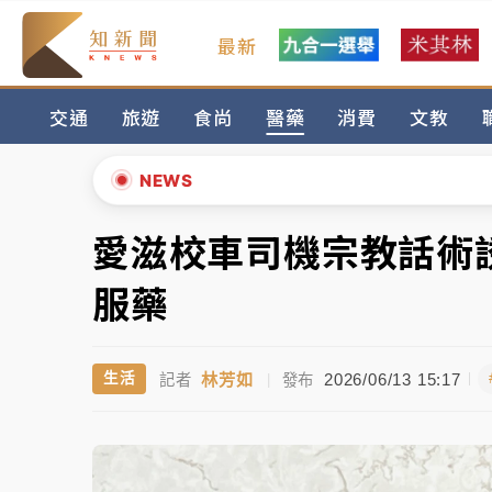
最新
女律師陳昱瑄詐慈濟10億！黃金158kg遭查
交通
旅遊
食尚
醫藥
消費
文教
暑假過三周才推「E宿新北打卡趣」！抽獎程
中信慈善基金會想增加董事人數！辜仲諒向法
NEWS
故宮《龍藏經》特展第2檔！今線上預約開賣
愛滋校車司機宗教話術誘
▲
台東農業處長涉圖利渡假村！東檢抗告成功 
▼
服藥
父親節泡湯了！中颱白海豚雨彈轟3天 「紅
林芳如
2026/06/13 15:17
生活
記者
|
發布
女律師陳昱瑄詐慈濟10億！黃金158kg遭查
暑假過三周才推「E宿新北打卡趣」！抽獎程
中信慈善基金會想增加董事人數！辜仲諒向法