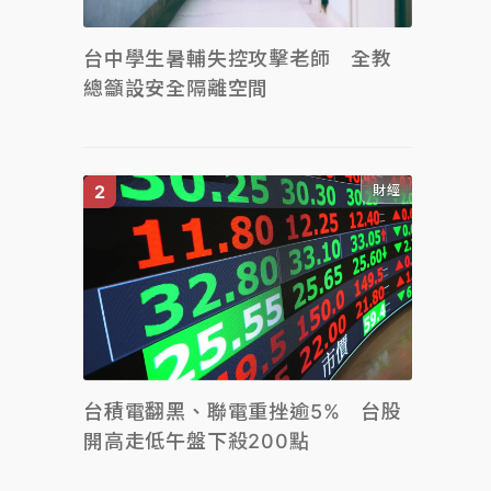
台中學生暑輔失控攻擊老師 全教
總籲設安全隔離空間
財經
台積電翻黑、聯電重挫逾5% 台股
開高走低午盤下殺200點