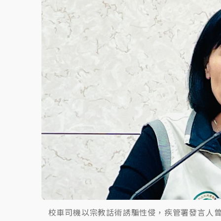
故宮《龍藏經》特展第2檔！今線上預約開賣
台東農業處長涉圖利渡假村！東檢抗告成功 
父親節泡湯了！中颱白海豚雨彈轟3天 「紅
校車司機以宗教話術誘騙性侵，疾管署發言人曾