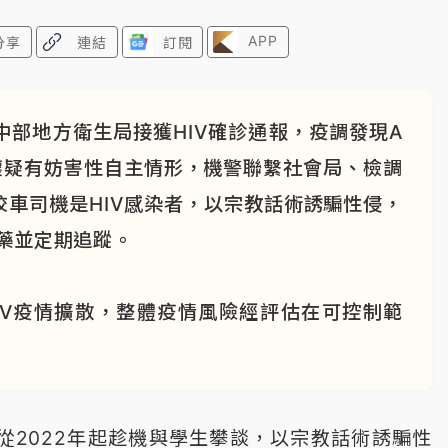
APP
分享
連結
訂閱
部地方衛生局接獲HIV確診通報，疫調發現A
懷疑有妨害性自主情形，機警聯繫社會局、檢調
車司機是HIV感染者，以宗教話術誘騙性侵，
服藥並定期追蹤。
IV疫情擴散，整體疫情風險經評估在可控制範
從2022年起趁機與學生攀談，以宗教話術誘騙性