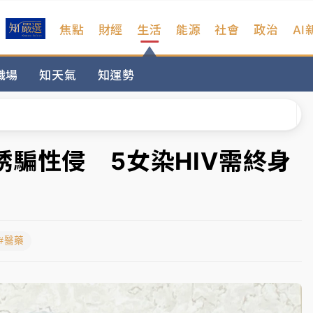
焦點
財經
生活
能源
社會
政治
AI
扣畫面曝光
職場
知天氣
知運勢
序複雜 觀旅局回應了
院聲請遭駁 理由曝光
一度塞車 周六起展出延長至晚上7時
騙性侵 5女染HIV需終身
今重開羈押庭
到發紫」降雨熱區曝
#醫藥
扣畫面曝光
序複雜 觀旅局回應了
院聲請遭駁 理由曝光