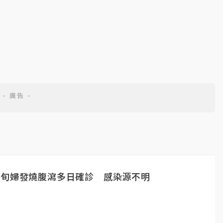
7旬婦發燒腹瀉多日確診 感染源不明