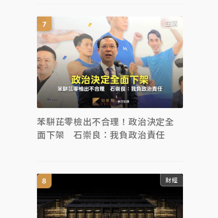
生活
苯駢芘零檢出不合理！政治決定全
面下架 石崇良：我負政治責任
財經