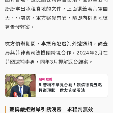
紛紛拿出承租眷地的文件，上面還蓋著六軍團
大、小關防，軍方察覺有異，隨即向桃園地檢
署告發弊案。
檢方偵辦期間，李振育逃匿海外遭通緝，調查
局與菲律賓司法機關跨境合作，2024年2月在
菲國逮補李男，同年3月押解返台歸案。
編輯推薦
川普稱不樂見台獨！賴清德提五點
捍衛現狀 侯友宜拋看法
聲稱嚴拒對岸引誘洩密 求輕判無效