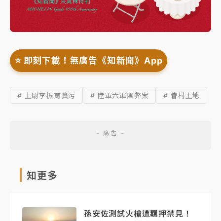
⭐️ 即刻下載！無廣告《知新聞》App
# 上尉李振育貪污
# 陸軍六軍團弊案
# 眷村土地
知更多
孫安佐測試火槍遭羈押禁見！