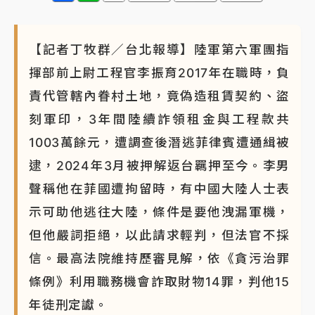
【記者丁牧群／台北報導】陸軍第六軍團指
揮部前上尉工程官李振育2017年在職時，負
責代管轄內眷村土地，竟偽造租賃契約、盜
刻軍印，3年間陸續詐領租金與工程款共
1003萬餘元，遭調查後潛逃菲律賓遭通緝被
逮，2024年3月被押解返台羈押至今。李男
聲稱他在菲國遭拘留時，有中國大陸人士表
示可助他逃往大陸，條件是要他洩漏軍機，
但他嚴詞拒絕，以此請求輕判，但法官不採
信。最高法院維持歷審見解，依《貪污治罪
條例》利用職務機會詐取財物14罪，判他15
年徒刑定讞。