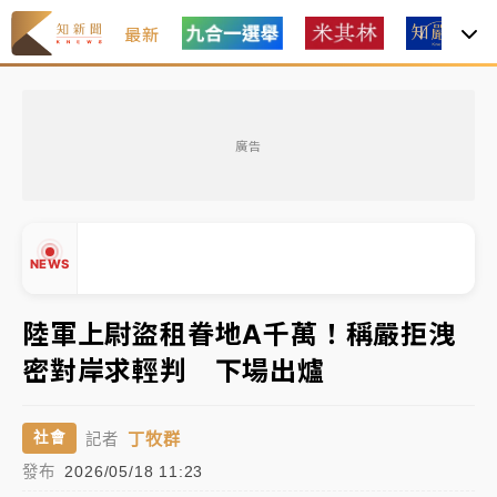
最新
白海豚瘦身！中部以北防劇烈降水 本周天氣展望「多
雨不穩定」
廣告
周末精選｜
苯駢芘無安全攝取值！致癌苦茶油下肚 毒
物醫籲多吃蔬果代謝
《知新聞》揭「運科計畫」人體實驗黑幕 運動部不追
NEWS
究！遭監委質疑
陸軍上尉盜租眷地A千萬！稱嚴拒洩
台股處置新制明天上路 4大鬆綁一次看
密對岸求輕判 下場出爐
周末精選｜
鎢業董座離奇命喪豪宅！檢警3方向追出前
▲
員工犯案 破案關鍵曝
▼
丁牧群
社會
記者
白海豚瘦身！中部以北防劇烈降水 本周天氣展望「多
發布
2026/05/18 11:23
雨不穩定」