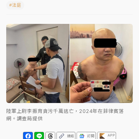
#法庭
周末精選｜
苯駢芘無安全攝取值！致癌苦茶油下肚 毒
物醫籲多吃蔬果代謝
《知新聞》揭「運科計畫」人體實驗黑幕 運動部不追
究！遭監委質疑
台股處置新制明天上路 4大鬆綁一次看
周末精選｜
鎢業董座離奇命喪豪宅！檢警3方向追出前
員工犯案 破案關鍵曝
陸軍上尉李振育貪污千萬逃亡，2024年在菲律賓落
網。調查局提供
APP
連結
訂閱