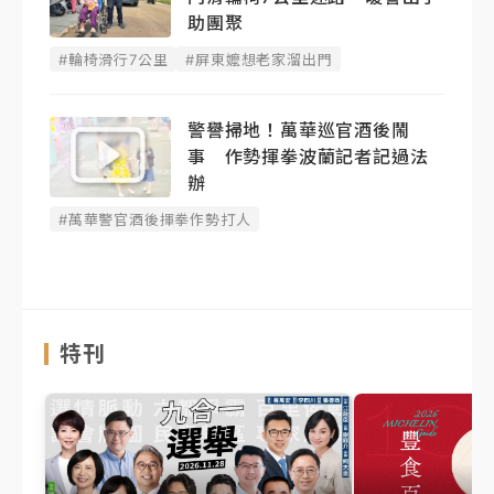
助團聚
#輪椅滑行7公里
#屏東嬤想老家溜出門
警譽掃地！萬華巡官酒後鬧
事 作勢揮拳波蘭記者記過法
辦
#萬華警官酒後揮拳作勢打人
特刊