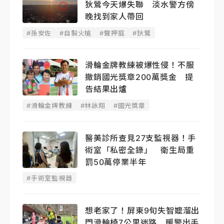
狄鶯今天爆失聯 淡水警方傍
晚找到家人帶回
#孫安佐
#自製火槍
#聲押庭
#狄鶯
滑輪金牌教練被爆性侵！不服
撤銷國光獎章200萬獎金 提
告結果出爐
#滑輪金牌教練
#林詠翔
#國光獎章
醫美診所查見27支監視器！手
術室「私密全錄」 衛生局重
罰50萬停業半年
#手術室監視器
想老家了！屏東9旬失智嬤溜出
門滑輪椅7公里迷路 暖警出手