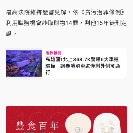
最高法院維持歷審見解，依《貪污治罪條例》
利用職務機會詐取財物14罪，判他15年徒刑定
讞。
編輯推薦
高雄國1北上368.7K驚爆6大車連
環撞 鋼卷噴飛車道僅剩外側可通
行