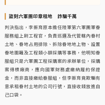
盜刻六軍團印章租地 詐騙千萬
判決指出，李振育原本擔任陸軍第六軍團軍眷
服務組上尉工程官，負責巡邏及代管轄內眷村
土地、眷地占用排除、拆除眷地地上物、設置
眷地圍籬及工程類小額採購等事務，他明知眷
服組只是六軍團工程採購案的承辦單位，採購
案得標廠商，應向國軍財務處繳納履約保證
金，而非直接繳給眷服組，但李振育竟欺騙有
意承租眷村土地的公司行號，直接收錢放進自
己口袋。