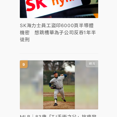
SK海力士員工盜印6000頁半導體
機密 想跳槽華為子公司反吞1年半
徒刑
體育
MLB｜83歲「TJ手術之父」抗癌發