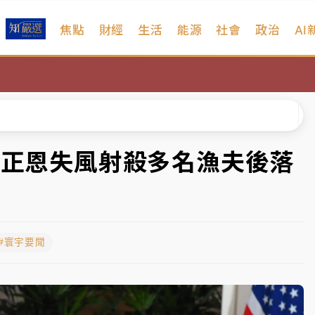
焦點
財經
生活
能源
社會
政治
AI
%居冠
日媒感嘆「好事多磨」
波動率降至2個月低
宜揭這類災損最多
金正恩失風射殺多名漁夫後落
塔、雨棚砸落毀車
%居冠
#寰宇要聞
日媒感嘆「好事多磨」
波動率降至2個月低
宜揭這類災損最多