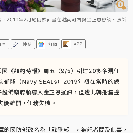
，2019年2月底仍照計畫在越南河內與金正恩會談。法新
APP
分享
連結
訂閱
國《紐約時報》周五（9/5）引述20多名現任
隊（Navy SEALs）2019年初在當時的總
子設備竊聽領導人金正恩通訊，但遭北韓船隻撞
夫後離開，任務失敗。
軍的國防部改名為「戰爭部」，被記者問及此事，