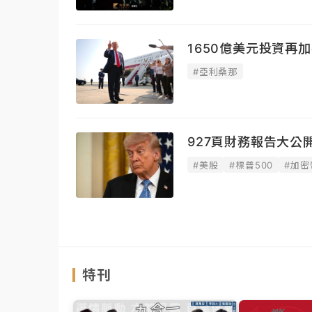
1650億美元投資再
#亞利桑那
927頁財務報告大公
#美股
#標普500
#加密
特刊