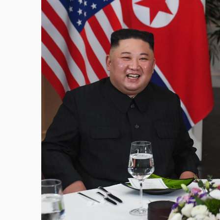
白海豚挾豪雨狂炸新北！時雨量破百毫米 水