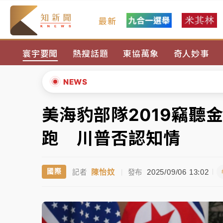
最新
金控第2季海外曝險破31兆創高 日本年增45
寰宇要聞
熱搜話題
東協萬象
奇人妙事
日職｜
林安可狀態正好卻因左膝疼痛下二軍 
韓股最壞時期已過？大摩估去槓桿完成逾半 
NEWS
「白海豚」雨炸新北！通報109件災情 侯友
美海豹部隊2019竊聽
▲
白海豚挾豪雨狂炸新北！時雨量破百毫米 水
▼
跑 川普否認知情
金控第2季海外曝險破31兆創高 日本年增45
陳怡妏
2025/09/06 13:02
國際
記者
|
發布
日職｜
林安可狀態正好卻因左膝疼痛下二軍 
韓股最壞時期已過？大摩估去槓桿完成逾半 
「白海豚」雨炸新北！通報109件災情 侯友