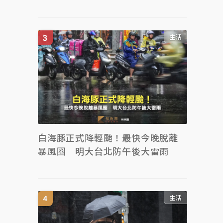
生活
白海豚正式降輕颱！最快今晚脫離
暴風圈 明大台北防午後大雷雨
生活