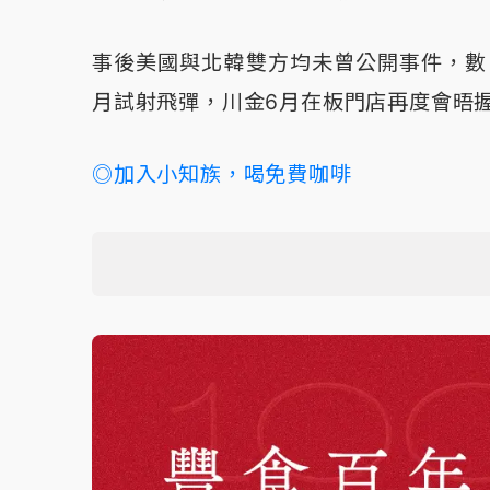
事後美國與北韓雙方均未曾公開事件，數
月試射飛彈，川金6月在板門店再度會晤
◎加入小知族，喝免費咖啡