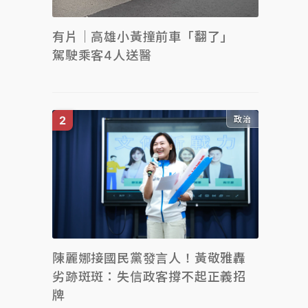
有片｜高雄小黃撞前車「翻了」
駕駛乘客4人送醫
政治
陳麗娜接國民黨發言人！黃敬雅轟
劣跡斑斑：失信政客撐不起正義招
牌