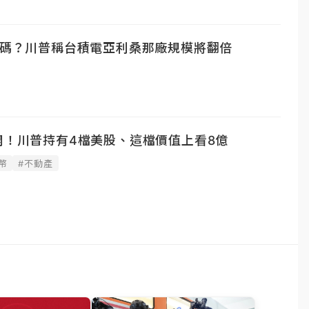
加碼？川普稱台積電亞利桑那廠規模將翻倍
開！川普持有4檔美股、這檔價值上看8億
幣
#不動產