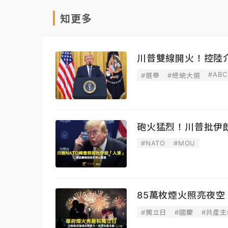
知更多
川普雙線開火！控陸
#ABC
#選舉
#總統大選
砲火猛烈！川普批伊
#NATO
#MOU
85萬枚煙火照亮夜
#獨立日
#國慶
#共產主