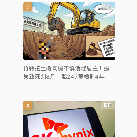
社會
竹縣挖土機司機不慎活埋雇主！過
失致死判8月 賠247萬緩刑4年
國際