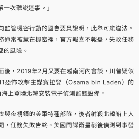
第一次聽說這事。」
向監管機密行動的國會要員說明，此舉可能違法。
務通常被藏在機密裡，官方報喜不報憂，失敗任務
臨的風險。
面後，2019年2月又要在越南河內會談，川普疑似
怖攻擊主謀賓拉登（Osama bin Laden）的
由海上登陸北韓安裝電子偵測監聽設備。
衣與夜視鏡的美軍特種部隊，後者射殺北韓船上人
開，任務失敗告終。美國間諜衛星稍後偵測到事發