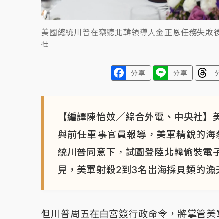
美國總統川普在竊聽北韓領導人金正恩任務失敗後
社
分享
分享
【編譯陳怡妏／綜合外電、中央社】美
與前任軍事官員報導，美軍精銳的海豹部
統川普同意下，試圖登陸北韓偷裝電
見，美軍射殺2到3名出海採貝類的漁
但川普周五在白宮簽行政命令，將掌管美