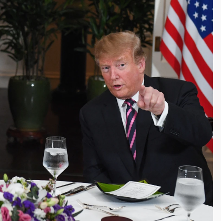
塔、雨棚砸落毀車