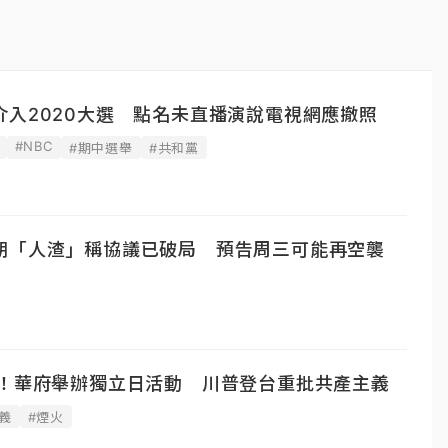
介入2020大選 點名未直播演說電視網應撤照
#NBC
#期中選舉
#共和黨
朗「人渣」稱協議已破局 預告周三可能再空襲
空！華府舉辦獨立日活動 川普登台重批共產主義
義
#煙火