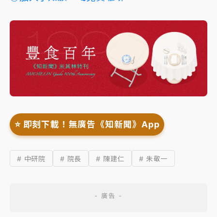
⭐️ 即刻下載！無廣告《知新聞》App
# 中研院
# 院長
# 陳建仁
# 朱敬一