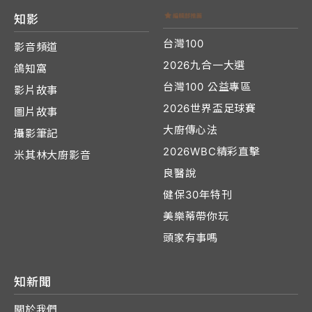
知影
台灣100
影音頻道
2026九合一大選
鴿知窩
台灣100 公益專區
影片故事
2026世界盃足球賽
圖片故事
大廚傳心法
攝影筆記
2026WBC精彩直擊
米其林大廚影音
良醫說
健保30年特刊
美樂蒂帶你玩
頭家有事嗎
知新聞
關於我們