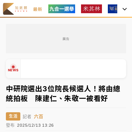
最新
女律師陳昱瑄詐慈濟10億！黃金158kg遭查扣畫面曝光
廣告
暑假過三周才推「E宿新北打卡趣」！抽獎程序複雜 觀
旅局回應了
中信慈善基金會想增加董事人數！辜仲諒向法院聲請遭
NEWS
駁 理由曝光
故宮《龍藏經》特展第2檔！今線上預約開賣一度塞車
中研院選出3位院長候選人！將由總
周六起展出延長至晚上7時
統拍板 陳建仁、朱敬一被看好
▲
台東農業處長涉圖利渡假村！東檢抗告成功 今重開羈
▼
押庭
六百
生活
記者
父親節泡湯了！中颱白海豚雨彈轟3天 「紅到發紫」降
發布
2025/12/13 13:26
雨熱區曝