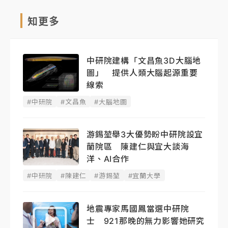
知更多
中研院建構「文昌魚3D大腦地
圖」 提供人類大腦起源重要
線索
#中研院
#文昌魚
#大腦地圖
游錫堃舉3大優勢盼中研院設宜
蘭院區 陳建仁與宜大談海
洋、AI合作
#中研院
#陳建仁
#游錫堃
#宜蘭大學
地震專家馬國鳳當選中研院
士 921那晚的無力影響她研究