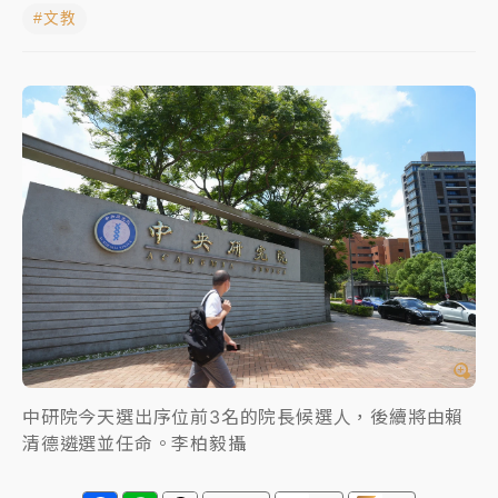
#文教
女律師陳昱瑄詐慈濟10億！黃金158kg遭查扣畫面曝光
暑假過三周才推「E宿新北打卡趣」！抽獎程序複雜 觀
旅局回應了
中信慈善基金會想增加董事人數！辜仲諒向法院聲請遭
駁 理由曝光
故宮《龍藏經》特展第2檔！今線上預約開賣一度塞車
周六起展出延長至晚上7時
台東農業處長涉圖利渡假村！東檢抗告成功 今重開羈
押庭
父親節泡湯了！中颱白海豚雨彈轟3天 「紅到發紫」降
雨熱區曝
中研院今天選出序位前3名的院長候選人，後續將由賴
清德遴選並任命。李柏毅攝