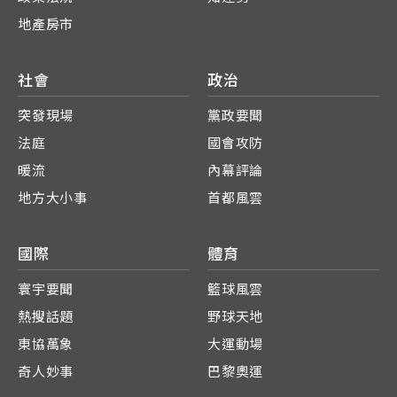
地產房市
社會
政治
突發現場
黨政要聞
法庭
國會攻防
暖流
內幕評論
地方大小事
首都風雲
國際
體育
寰宇要聞
籃球風雲
熱搜話題
野球天地
東協萬象
大運動場
奇人妙事
巴黎奧運