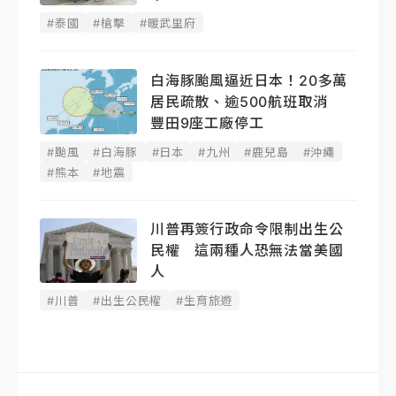
#泰國
#槍擊
#暖武里府
白海豚颱風逼近日本！20多萬
居民疏散、逾500航班取消
豐田9座工廠停工
#颱風
#白海豚
#日本
#九州
#鹿兒島
#沖繩
#熊本
#地震
川普再簽行政命令限制出生公
民權 這兩種人恐無法當美國
人
#川普
#出生公民權
#生育旅遊