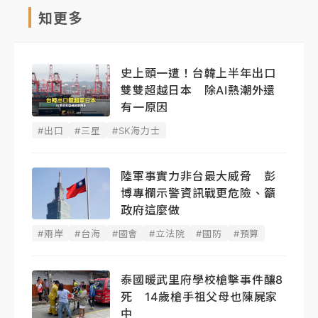
知更多
史上頭一遭！台韓上半年出口
雙雙超越日本 除AI熱潮外還
有一原因
#出口
#三星
#SK海力士
陸軍事實力非台最大威脅 彭
博專欄示警資訊戰更危險、籲
政府這麼做
#兩岸
#台海
#國會
#立法院
#國防
#預算
泰國暖武里府學校槍擊事件釀8
死 14歲槍手祖父母也陳屍家
中