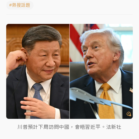
#熱搜話題
女律師陳昱瑄詐慈濟10億！黃金158kg遭查扣畫面曝光
暑假過三周才推「E宿新北打卡趣」！抽獎程序複雜 觀
旅局回應了
中信慈善基金會想增加董事人數！辜仲諒向法院聲請遭
駁 理由曝光
故宮《龍藏經》特展第2檔！今線上預約開賣一度塞車
周六起展出延長至晚上7時
台東農業處長涉圖利渡假村！東檢抗告成功 今重開羈
押庭
父親節泡湯了！中颱白海豚雨彈轟3天 「紅到發紫」降
雨熱區曝
川普預計下周訪問中國，會晤習近平。法新社