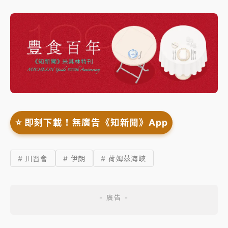
⭐️ 即刻下載！無廣告《知新聞》App
# 川習會
# 伊朗
# 荷姆茲海峽