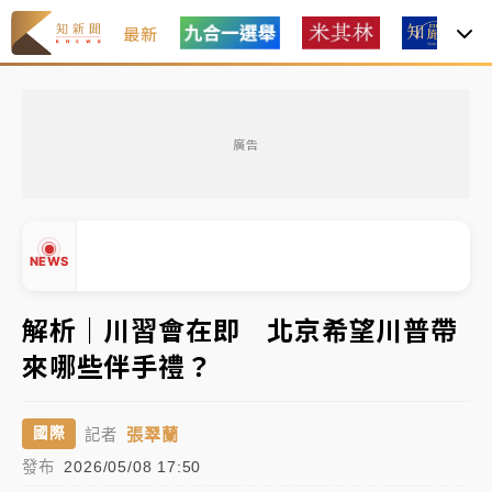
最新
女律師陳昱瑄詐慈濟10億！黃金158kg遭查扣畫面曝光
廣告
暑假過三周才推「E宿新北打卡趣」！抽獎程序複雜 觀
旅局回應了
中信慈善基金會想增加董事人數！辜仲諒向法院聲請遭
NEWS
駁 理由曝光
故宮《龍藏經》特展第2檔！今線上預約開賣一度塞車
解析｜川習會在即 北京希望川普帶
周六起展出延長至晚上7時
來哪些伴手禮？
台東農業處長涉圖利渡假村！東檢抗告成功 今重開羈
▲
押庭
▼
張翠蘭
國際
記者
父親節泡湯了！中颱白海豚雨彈轟3天 「紅到發紫」降
發布
2026/05/08 17:50
雨熱區曝