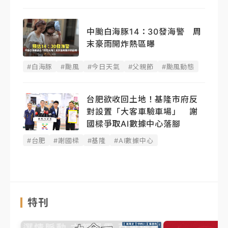
中颱白海豚14：30發海警 周
末豪雨開炸熱區曝
#白海豚
#颱風
#今日天氣
#父親節
#颱風動態
台肥欲收回土地！基隆市府反
對設置「大客車驗車場」 謝
國樑爭取AI數據中心落腳
#台肥
#謝國樑
#基隆
#AI數據中心
特刊