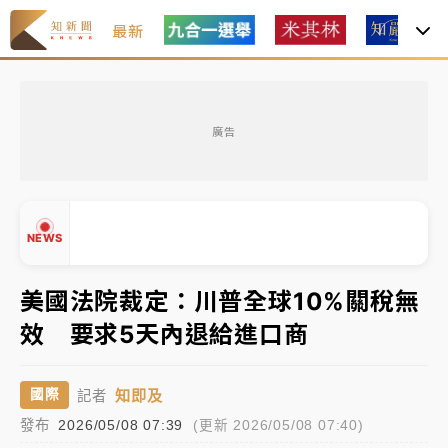
最新
油價持續凍漲！ 中油宣布下周一汽柴油價格維持不變
廣告
中颱白海豚進逼！台北喜來登圍籬傾倒砸傷人 民權西
路鷹架倒塌壓2車
有片｜
白海豚暴風圈逼近！新北淡水赫見龍捲風 榕樹
NEWS
連根拔起
中颱白海豚風雨來了！中部以北防豪雨 今晚、明天影
美國法院裁定：川普全球10%關稅無
響最劇烈
效 要求5天內退給進口商
白海豚逼近！北市水門只出不進 未移置車輛最高罰
▲
4800＋拖吊費
▼
知即及
國際
記者
油價持續凍漲！ 中油宣布下周一汽柴油價格維持不變
發布
2026/05/08 07:39
(更新 2026/05/08 07:40)