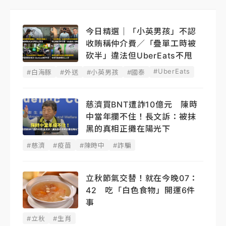
今日精選｜「小英男孩」不認
收賄稱仲介費／「疊單工時被
砍半」違法但UberEats不甩
#UberEats
#白海豚
#外送
#小英男孩
#國泰
慈濟買BNT遭詐10億元 陳時
中當年攔不住！長文訴：被抹
黑的真相正攤在陽光下
#慈濟
#疫苗
#陳時中
#詐騙
立秋節氣交替！就在今晚07：
42 吃「白色食物」開運6件
事
#立秋
#生肖