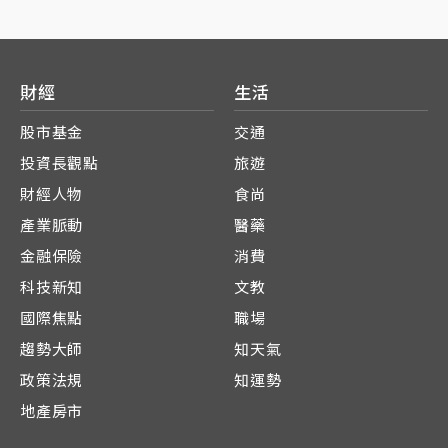
財經
生活
股市基金
交通
投資長觀點
旅遊
財經人物
食尚
產業脈動
醫藥
金融保險
消費
科技新知
文教
國際焦點
職場
趨勢大師
知天氣
政策法規
知運勢
地產房市