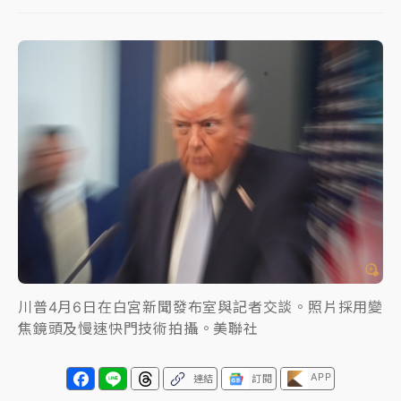
中颱白海豚進逼！台北喜來登圍籬傾倒砸傷人 民權西
路鷹架倒塌壓2車
有片｜
白海豚暴風圈逼近！新北淡水赫見龍捲風 榕樹
連根拔起
中颱白海豚風雨來了！中部以北防豪雨 今晚、明天影
響最劇烈
白海豚逼近！北市水門只出不進 未移置車輛最高罰
4800＋拖吊費
川普4月6日在白宮新聞發布室與記者交談。照片採用變
焦鏡頭及慢速快門技術拍攝。美聯社
APP
連結
訂閱