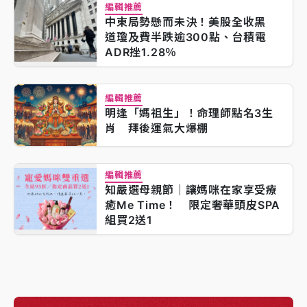
編輯推薦
中東局勢懸而未決！美股全收黑
道瓊及費半跌逾300點、台積電
ADR挫1.28％
編輯推薦
明逢「媽祖生」！命理師點名3生
肖 拜後運氣大爆棚
編輯推薦
知嚴選母親節｜讓媽咪在家享受療
癒Me Time！ 限定奢華頭皮SPA
組買2送1