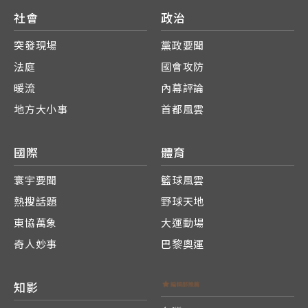
社會
政治
突發現場
黨政要聞
法庭
國會攻防
暖流
內幕評論
地方大小事
首都風雲
國際
體育
寰宇要聞
籃球風雲
熱搜話題
野球天地
東協萬象
大運動場
奇人妙事
巴黎奧運
知影