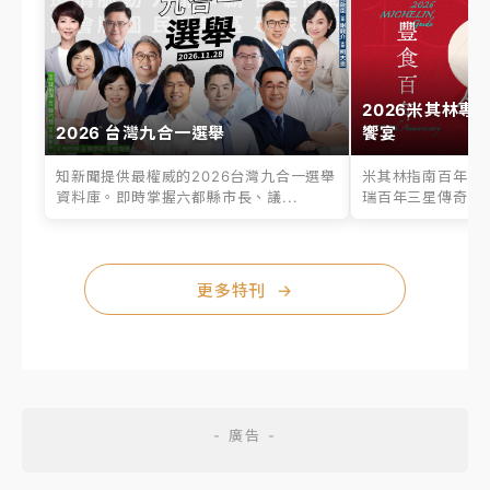
2026米其林專
2026 台灣九合一選舉
饗宴
知新聞提供最權威的2026台灣九合一選舉
米其林指南百年之
資料庫。即時掌握六都縣市長、議...
瑞百年三星傳奇、台
更多特刊
→